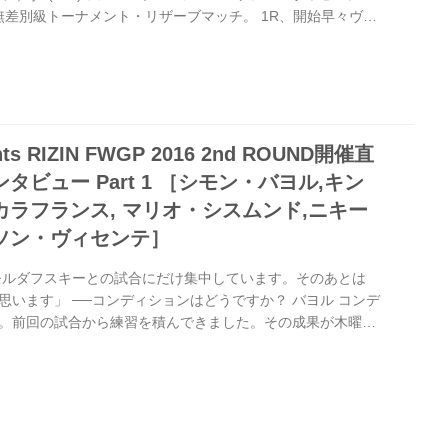
秒 KO 無差別級トーナメント・リザーブマッチ。 1R、開始早々ヴィ
ルでテイクダウンに成功するが、グラウンドでネムコフが上
ドをヒットさせヴィセンテは失神。ネムコフが戦慄の秒殺勝
ネムコフのコメント ──試合の感想をお願いします。 ネムコフ
ます。祝福をありがとうございました。私は相手がすぐに
nts RIZIN FWGP 2016 2nd ROUND開催直
タビュー Part 1 ［シモン・バヨル,キン
カラフランス, マリオ・シスムンド,ニキー
ソン・ヴィセンテ］
モルダフスキーとの試合にだけ集中しています。そのあとは
思います」 ──コンディションはどうですか？ バヨル コンデ
。前回の試合から練習を積んできました。その成果が木曜日
──トーナメントのメンバーに変化がありますが、どう感じて
にとってメンバーの変更は大きな問題ではありません。今はモル
け集中しています。そのあとは次々と勝っていきたいと思い
キー選手についてはどのような印象を持っていますか？ バヨル
力が高くて、技もいろ...