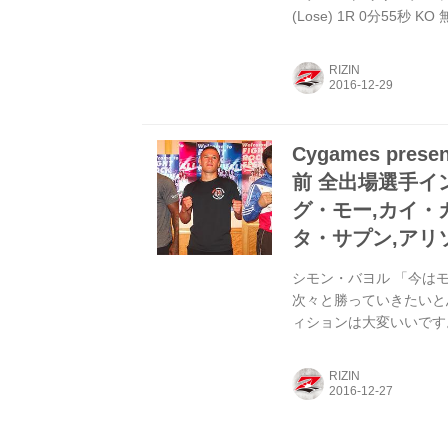
(Lose) 1R 0分55
センテが突進してタック
になると、強烈なパウン
RIZIN
利を収めた。 ワジム・
まず、勝ってホッとして
闘...
Cygames prese
前 全出場選手イン
グ・モー,カイ・
タ・サプン,アリ
シモン・バヨル 「今は
次々と勝っていきたいと
ィションは大変いいです
に表れると思います。 
いますか？ バヨル 私
RIZIN
ダフスキーとの試合にだ
ます。 ──モルダフス
一言で言って強い。身体能