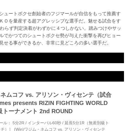
シュートボクセ創始者のフジマールが自信をもって推薦す
ＫＯを量産する超アグレッシブな選手だ。魅せる試合をす
関わらず判定決着がわずかに４つしかない。踏みつけやサッ
ルでかつてのシュートボクセ勢が与えた衝撃を再びヒョー
見せる事ができるか、非常に見どころの多い選手だ。
ネムコフ
結果
1R 0:55 KO
大会名
Cygames presents RIZIN FIGHTING WORLD GP 2016 無差別級トーナメント 2nd ROUND
ネムコフ vs. アリソン・ヴィセンテ（試合
s presents RIZIN FIGHTING WORLD
別級トーナメント 2nd ROUND
ール： 5分2R / インターバル60秒 / 延長5分1R（無差別級ト
）］ (Win)ワジム・ネムコフ vs. アリソン・ヴィセンテ