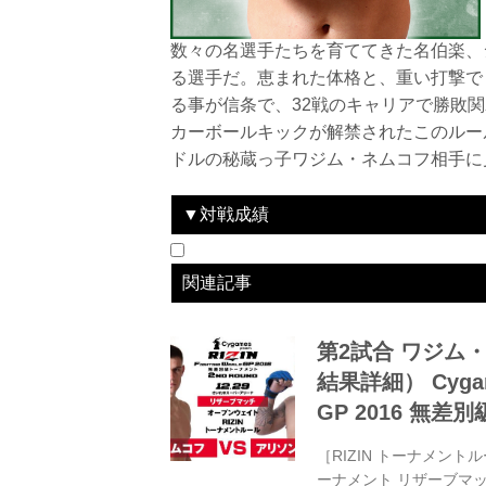
数々の名選手たちを育ててきた名伯楽、
る選手だ。恵まれた体格と、重い打撃で
る事が信条で、32戦のキャリアで勝敗
カーボールキックが解禁されたこのルー
ドルの秘蔵っ子ワジム・ネムコフ相手に
▼対戦成績
日付
2016.12.29
勝敗
lose
対戦相手
ワジム・
関連記事
第2試合 ワジム・
結果詳細） Cygame
GP 2016 無差
［RIZIN トーナメントル
ーナメント リザーブマッチ