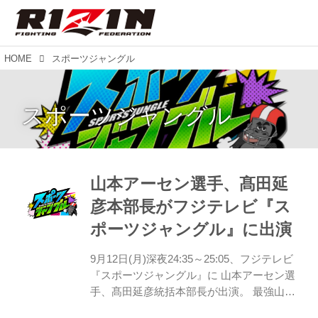
HOME
スポーツジャングル
スポーツジャングル
山本アーセン選手、髙田延
彦本部長がフジテレビ『ス
ポーツジャングル』に出演
9月12日(月)深夜24:35～25:05、フジテレビ
『スポーツジャングル』に 山本アーセン選
手、髙田延彦統括本部長が出演。 最強山本
一族の最終兵器、20年に1人の逸材として