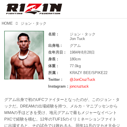
HOME
ジョン・タック
名前：
ジョン・タック
Jon Tuck
出身地：
グアム
生年月日：
1984年8月28日
身長：
180cm
体重：
77.0kg
所属：
KRAZY BEE/SPIKE22
Twitter：
@JonCruzTuck
Instagram：
joncruztuck
グアム出身で初のUFCファイターとなったのが、このジョン・タ
ックだ。DREAMの出場経験を持つ、メルカ・マニブッセンから
MMAの手ほどきを受け、地元グアムで最もメジャーなイベント
PXCで経験を積む。12年のTUF15のイリミネーションファイト
に出場すると、その試合では敗れるも、同年11月のマカオ大会ジ