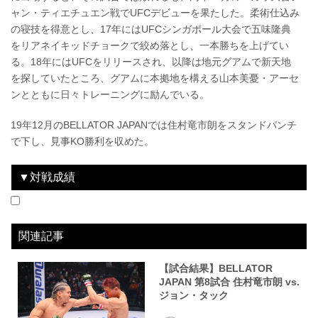
ャン・ティエチュエン戦でUFCデビューを果たした。柔術仕込み
の寝技を得意とし、17年にはUFCシンガポール大会で五味隆典
をリアネイキッドチョークで絞め落とし、一本勝ちを上げてい
る。18年にはUFCをリリースされ、以降は地元グアムで新天地
を探していたところ、グアムに本拠地を構える山本美憂・アーセ
ンとともに日々トレーニングに励んでいる。
19年12月のBELLATOR JAPANでは住村竜市朗をスタンドパンチ
で下し、見事KO勝利を収めた。
▼対戦成績
2019.12.29
BELLATOR JAPAN
WIN
vs
住村竜市朗
1R 3分46秒 KO（スタンドパンチ）
関連記事
【試合結果】BELLATOR
JAPAN 第8試合 住村竜市朗 vs.
ジョン・タック