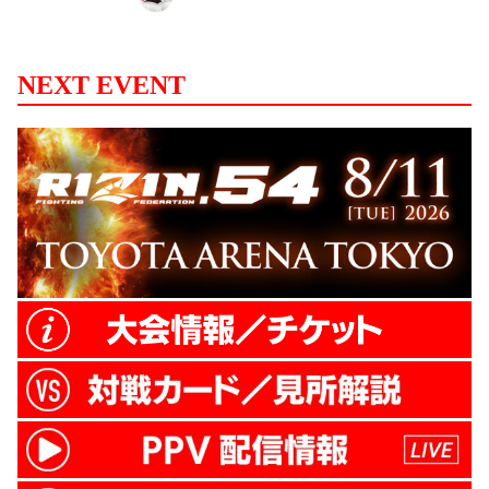
場。彼の「出てこいや！」の呼び込みで、
かつて世界最大の格闘技イベントを作った
男・榊原信行が現れた。 「2007年3月、私
NEXT EVENT
は格闘技界からの引退を宣言しました。ま
ずは、当時全力で支えてくれた選手やファ
ンのみなさんにお詫びを申し上げたい。こ
の8年、格闘技以外のことで情熱をぶつけ
られるものはないかと探し続けましたが、
やはり自分のすべてをかけてチャレンジで
きる舞台...