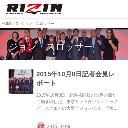
HOME
ジョン・スロッサー
ジョン・スロッサー
2015年10月8日記者会見レ
ポート
2015年10月8日、総合格闘技の世界が新た
に動き出した。東京ミッドタウン・キャノ
ピースクエアの大型ビジョンには、「大晦
日、格闘技、復活。」の文字。そして、約
1,000人の格闘技ファンが集まる中、ステー
ジにエメリヤーエンコ・ヒョードルが登