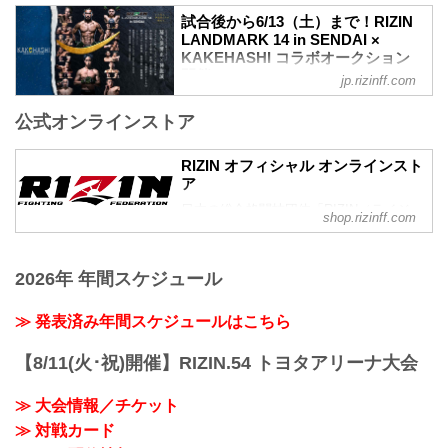
LANDMARK 14 in SENDAIを全試合リア
扇久保博正 vs. 神龍誠
ルタイ...
試合後から6/13（土）まで！RIZIN
第7試合／元谷友貴 vs. トニー・ララミー
LANDMARK 14 in SENDAI ×
RIZIN MMAルール：5分 3R（59.0kg）
KAKEHASHI コラボオークション
元谷友貴 vs. トニー・ララミー
開催！ - RIZIN FIGHTING
jp.rizinff.com
第6試合／酒井リョウ vs. 貴賢神
FEDERATION オフィシャルサイト
RIZIN MMAルール：5分3R（120.0kg）
公式オンラインストア
今回のオークションも、オークションプ
酒井リョウ vs. 貴賢神
ラットフォーム『KAKEHASHI』とのコ
第5試合／“ブラックパンサー”ベイノア
ラボオークションの開催が決定し、ゼビ
RIZIN オフィシャル オンラインスト
vs. 芳賀ビラル海
オアリーナ仙台からRIZINファンの皆様
ア
...
に、観戦では味わえない "唯一無二"のア
日本の総合格闘技団体「RIZIN（ライジ
イテムを出品！
shop.rizinff.com
ン）」の公式グッズ販売店。大会やイベ
オークションで出品されるアイテムは、
ントで着用して、RIZINを身近に感じよ
選手とファンとの絆を深める、ここでし
う。
か手に入らない貴重なアイテム。ファン
2026年 年間スケジュール
にとっては「一生の宝物」となること間
違いなし！
≫ 発表済み年間スケジュールはこちら
ラインナップには、選手たちの感謝の想
いを込めた、実使用サイン入りグローブ
【8/11(火･祝)開催】RIZIN.54 トヨタアリーナ大会
や入手困難なRIZINファイターによる直筆
サイン入りポス...
≫ 大会情報／チケット
≫ 対戦カード