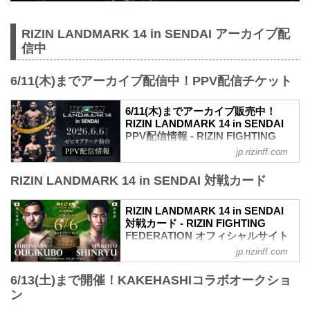
RIZIN LANDMARK 14 in SENDAI アーカイブ配
信中
6/11(木)までアーカイブ配信中！PPV配信チケット
6/11(木)までアーカイブ販売中！
RIZIN LANDMARK 14 in SENDAI
PPV配信情報 - RIZIN FIGHTING
FEDERATION オフィシャルサイト
jp.rizinff.com
RIZIN LANDMARK 14 in SENDAIのPPV
RIZIN LANDMARK 14 in SENDAI 対戦カード
配信チケットが、5月15日（金）12時より
RIZIN 100 CLUB、RIZIN LIVE、
ABEMA、U-NEXTにて販売がスタートし
RIZIN LANDMARK 14 in SENDAI
たぞ！（※スカパー！は5/23(土)販売開
対戦カード - RIZIN FIGHTING
始）
FEDERATION オフィシャルサイト
お得なPPV前売りチケットは、大会前日
jp.rizinff.com
試合順
の6月5日（金）23:59まで販売！
第8試合／フライ級タイトルマッチ 扇久
会場に来られない方、また会場にも行く
6/13(土)まで開催！KAKEHASHIコラボオークショ
保博正 vs. 神龍誠
が実況・解説ありで試合を見たい方は是
ン
フライ級タイトルマッチ
非、お好きな配信サービスでRIZIN
RIZIN MMAルール：5分 3R（57.0kg）