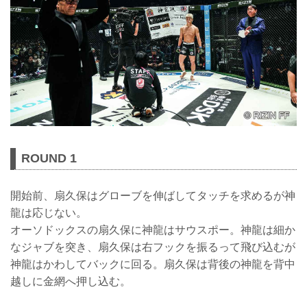
ROUND 1
開始前、扇久保はグローブを伸ばしてタッチを求めるが神
龍は応じない。
オーソドックスの扇久保に神龍はサウスポー。神龍は細か
なジャブを突き、扇久保は右フックを振るって飛び込むが
神龍はかわしてバックに回る。扇久保は背後の神龍を背中
越しに金網へ押し込む。