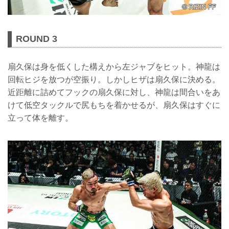
ROUND 3
扇久保は身を低くした構えから左ジャブをヒット。神龍は
回転ヒジを放つが空振り。しかしヒザは扇久保に決める。
近距離に詰めてフックの扇久保に対し、神龍は間合いをあ
けて低空タックルで尻もちを着かせるが、扇久保はすぐに
立って体を離す。