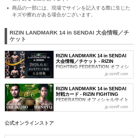
商品の一部には、現場でサインを記入する際に生じた
キズや擦れがある場合がございます。
RIZIN LANDMARK 14 in SENDAI 大会情報／チ
ケット
RIZIN LANDMARK 14 in SENDAI
大会情報／チケット - RIZIN
FIGHTING FEDERATION オフィシ
ャルサイト
jp.rizinff.com
更新情報
5/22（金）更新
RIZIN LANDMARK 14 in SENDAI
5/23（土）10時よりチケット追加販売が
対戦カード - RIZIN FIGHTING
決定！
FEDERATION オフィシャルサイト
5/23（土）10時よりチケット追加販売が
jp.rizinff.com
試合順
決定！RIZIN LANDMARK 14 in SENDAI -
第8試合／フライ級タイトルマッチ 扇久
RIZIN FIGHTING FEDERATION オフィシ
保博正 vs. 神龍誠
ャルサイト
公式オンラインストア
フライ級タイトルマッチ
大好評につき完売間近となっていたRIZIN
RIZIN MMAルール：5分 3R（57.0kg）
LANDMARK 14 in SENDAIのチケット追
扇久保博正 vs. 神龍誠