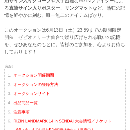
用サイン入りグローブ
や入手困難なRIZINファイターによ
る
直筆サイン入りポスター
、
リングマット
など、熱狂の記
憶を鮮やかに刻む、唯一無二のアイテムばかり。
このオークションは6月13日（土）23:59までの期間限定
開催！ゼビオアリーナ仙台で繰り広げられる戦いの記憶
を、ぜひあなたのもとに。皆様のご参加を、心よりお待ち
しております！
オークション開催期間
オークションの登録方法
オークションサイト
出品商品一覧
注意事項
RIZIN LANDMARK 14 in SENDAI 大会情報／チケット
6/5（金）までお得なPPV前売りチケット販売中！