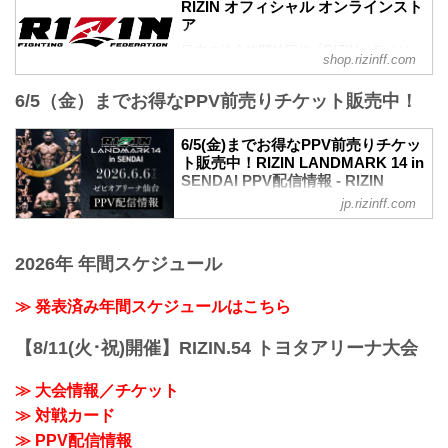
加販売が決定したぞ！
RIZIN オフィシャル オンラインスト
第7試合／元谷友貴 vs. トニー・ララミー
追加販売は、明日5月23日（土）10時より
ア
RIZIN MMAルール：5分 3R（57.0kg）
受付スタート！完売でチケットを手に入
日本の総合格闘技団体「RIZIN（ライジ
元谷友貴 vs. トニー・ララミー
shop.rizinff.com
れることが出来なかった方は是非、こ
ン）」の公式グッズ販売店。大会やイベ
第6試合／酒井リョウ vs. 貴賢神
の...
ントで着用して、RIZINを身近に感じよ
RIZIN MMAルール：5分3R（120.0kg）
6/5（金）までお得なPPV前売りチケット販売中！
う。
酒井リョウ vs. 貴賢神
第5試合／“ブラックパンサー”ベイノア
6/5(金)までお得なPPV前売りチケッ
vs. 芳賀ビラル海
ト販売中！RIZIN LANDMARK 14 in
...
SENDAI PPV配信情報 - RIZIN
FIGHTING FEDERATION オフィシ
jp.rizinff.com
ャルサイト
RIZIN LANDMARK 14 in SENDAIのPPV
配信チケットが、5月15日（金）12時より
2026年 年間スケジュール
RIZIN 100 CLUB、RIZIN LIVE、
ABEMA、U-NEXTにて販売がスタートし
≫ 発表済み年間スケジュールはこちら
たぞ！（※スカパー！は5/23(土)販売開
始）
【8/11(火･祝)開催】RIZIN.54 トヨタアリーナ大会
お得なPPV前売りチケットは、大会前日
の6月5日（金）23:59まで販売！
≫ 大会情報／チケット
会場に来られない方、また会場にも行く
が実況・解説ありで試合を見たい方は是
≫ 対戦カード
非、お好きな配信サービスでRIZIN
≫ PPV配信情報