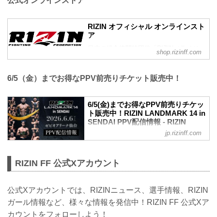
公式オンラインストア
れることが出来なかった方は是非、こ
SENDAIのグッズ販売ブース情報を公
第6試合／酒井リョウ vs. 貴賢神
の...
開！
RIZIN MMAルール：5分3R（120.0kg）
仙台大会仕様の新作グッズも登場！来場
酒井リョウ vs. 貴賢神
RIZIN オフィシャル オンラインスト
の際はグッズ販売ブースへ立ち寄ろう！
第5試合／“ブラックパンサー”ベイノア
ア
販売日時
vs. 芳賀ビラル海
日本の総合格闘技団体「RIZIN（ライジ
2026年6月6日（土）9:00〜
shop.rizinff.com
...
ン）」の公式グッズ販売店。大会やイベ
※チケットがなくてもご購入いただけま
ントで着用して、RIZINを身近に感じよ
す。
う。
会場
6/5（金）までお得なPPV前売りチケット販売中！
ゼビオアリーナ仙台
JR「長町駅」東口：徒歩 約5分
地下鉄南北線「長町駅」北1出口：徒歩
6/5(金)までお得なPPV前売りチケッ
ト販売中！RIZIN LANDMARK 14 in
約5分
SENDAI PPV配信情報 - RIZIN
※会場には駐車場がございません。公共
FIGHTING FEDERATION オフィシ
交通機関をご利用ください。
jp.rizinff.com
ャルサイト
≫ Googleマップで見る
...
RIZIN LANDMARK 14 in SENDAIのPPV
配信チケットが、5月15日（金）12時より
RIZIN FF 公式Xアカウント
RIZIN 100 CLUB、RIZIN LIVE、
ABEMA、U-NEXTにて販売がスタートし
たぞ！（※スカパー！は5/23(土)販売開
公式Xアカウントでは、RIZINニュース、選手情報、RIZIN
始）
ガール情報など、様々な情報を発信中！RIZIN FF 公式Xア
お得なPPV前売りチケットは、大会前日
カウントをフォローしよう！
の6月5日（金）23:59まで販売！