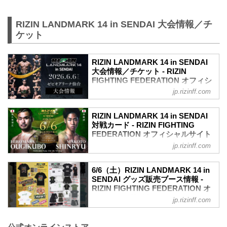
RIZIN LANDMARK 14 in SENDAI 大会情報／チ
ケット
RIZIN LANDMARK 14 in SENDAI
大会情報／チケット - RIZIN
FIGHTING FEDERATION オフィシ
ャルサイト
jp.rizinff.com
更新情報
5/22（金）更新
RIZIN LANDMARK 14 in SENDAI
5/23（土）10時よりチケット追加販売が
対戦カード - RIZIN FIGHTING
決定！
FEDERATION オフィシャルサイト
5/23（土）10時よりチケット追加販売が
jp.rizinff.com
試合順
決定！RIZIN LANDMARK 14 in SENDAI -
第8試合／フライ級タイトルマッチ 扇久
RIZIN FIGHTING FEDERATION オフィシ
保博正 vs. 神龍誠
ャルサイト
6/6（土）RIZIN LANDMARK 14 in
フライ級タイトルマッチ
SENDAI グッズ販売ブース情報 -
大好評につき完売間近となっていたRIZIN
RIZIN MMAルール：5分 3R（57.0kg）
RIZIN FIGHTING FEDERATION オ
LANDMARK 14 in SENDAIのチケット追
扇久保博正 vs. 神龍誠
フィシャルサイト
加販売が決定したぞ！
jp.rizinff.com
第7試合／元谷友貴 vs. トニー・ララミー
追加販売は、明日5月23日（土）10時より
6月6日（土）ゼビオアリーナ仙台にて開
RIZIN MMAルール：5分 3R（57.0kg）
受付スタート！完売でチケットを手に入
催されるRIZIN LANDMARK 14 in
元谷友貴 vs. トニー・ララミー