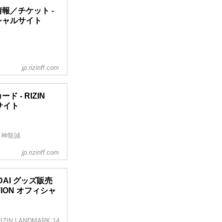
大会情報／チケット -
フィシャルサイト
jp.rizinff.com
ANDMARK 14 in
オフィシャルサイト
14 in SENDAI
ード - RIZIN
ルサイト
タート！完売でチケッ
..
 神龍誠
jp.rizinff.com
ENDAI グッズ販売
ATION オフィシャ
 LANDMARK 14