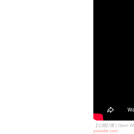
【公開計量 | Open Wei
youtube.com