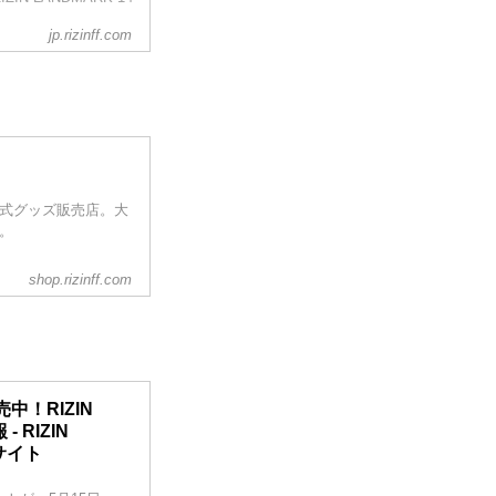
ラル海
jp.rizinff.com
ッズ販売ブースへ立
公式グッズ販売店。大
をご利用ください。
う。
shop.rizinff.com
中！RIZIN
- RIZIN
ルサイト