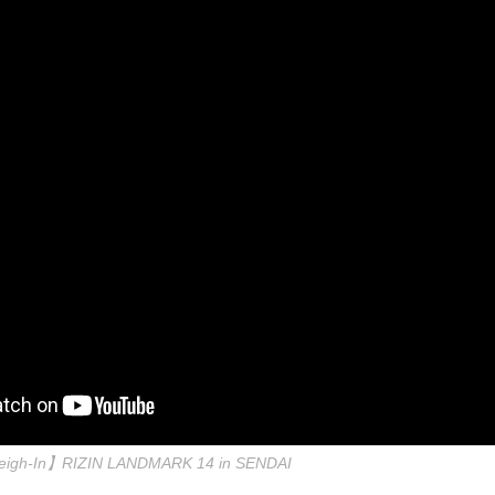
gh-In】RIZIN LANDMARK 14 in SENDAI