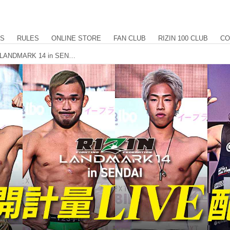
US
RULES
ONLINE STORE
FAN CLUB
RIZIN 100 CLUB
CO
6/5(金)14時半よりライブ配信！RIZIN LANDMARK 14 in SENDAI 公開計量