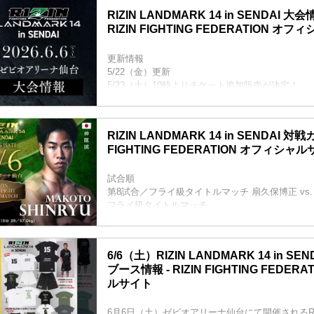
RIZIN LANDMARK 14 in SENDAI 
RIZIN FIGHTING FEDERATION オ
更新情報
5/22（金）更新
5/23（土）10時よりチケット追加販売が決定！
5/23（土）10時よりチケット追加販売が決定！RIZIN L
SENDAI - RIZIN FIGHTING FEDERATION 
大好評につき完売間近となっていたRIZIN LANDMARK 
RIZIN LANDMARK 14 in SENDAI 対戦カ
のチケット追加販売が決定したぞ！
FIGHTING FEDERATION オフィシャ
追加販売は、明日5月23日（土）10時より受付ス
トを手に入れることが出来なかった方は是非、この.
試合順
第8試合／フライ級タイトルマッチ 扇久保博正 vs.
フライ級タイトルマッチ
RIZIN MMAルール：5分 3R（57.0kg）
扇久保博正 vs. 神龍誠
第7試合／元谷友貴 vs. トニー・ララミー
6/6（土）RIZIN LANDMARK 14 in S
RIZIN MMAルール：5分 3R（57.0kg）
ブース情報 - RIZIN FIGHTING FEDER
元谷友貴 vs. トニー・ララミー
ルサイト
第6試合／酒井リョウ vs. 貴賢神
RIZIN MMAルール：5分3R（120.0kg）
酒井リョウ vs. 貴賢神
6月6日（土）ゼビオアリーナ仙台にて開催されるRIZIN