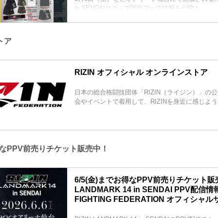
第5試合／“ブラックパンサー”ベイノア vs. 芳賀ビ
in SENDAIのグッズ販売ブース情報を公開！
...
仙台大会仕様の新作グッズも登場！来場の際はグ
ち寄ろう！
販売日時
トア
2026年6月6日（土）9:00〜
※チケットがなくてもご購入いただけます。
会場
RIZIN オフィシャル オンラインストア
ゼビオアリーナ仙台
JR「長町駅」東口：徒歩 約5分
地下鉄南北線「長町駅」北1出口：徒歩 約5分
日本の総合格闘技団体「RIZIN（ライジン）」の
※会場には駐車場がございません。公共交通機関
会やイベントで着用して、RIZINを身近に感じよ
≫ Googleマップで見る
...
得なPPV前売りチケット販売中！
6/5(金)までお得なPPV前売りチケット販売
LANDMARK 14 in SENDAI PPV配信情報 
FIGHTING FEDERATION オフィシャ