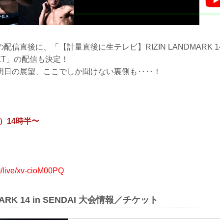
信直後に、「【計量直後に生テレビ】RIZIN LANDMARK 14 i
-NEXT」の配信も決定！
明日の展望、ここでしか聞けない裏側も‥‥！
金）14時半〜
m/live/xv-cioM00PQ
MARK 14 in SENDAI 大会情報／チケット