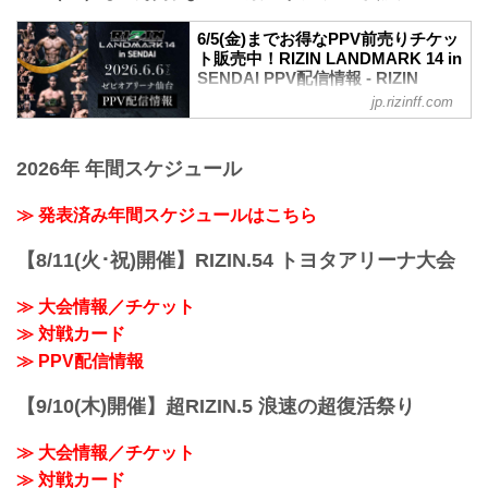
フライ級タイトルマッチ
大好評につき完売間近となっていたRIZIN
RIZIN MMAルール：5分 3R（57.0kg）
6/5(金)までお得なPPV前売りチケッ
LANDMARK 14 in SENDAIのチケット追
扇久保博正 vs. 神龍誠
ト販売中！RIZIN LANDMARK 14 in
加販売が決定したぞ！
第7試合／元谷友貴 vs. トニー・ララミー
SENDAI PPV配信情報 - RIZIN
追加販売は、明日5月23日（土）10時より
RIZIN MMAルール：5分 3R（57.0kg）
FIGHTING FEDERATION オフィシ
受付スタート！完売でチケットを手に入
jp.rizinff.com
元谷友貴 vs. トニー・ララミー
ャルサイト
れることが出来なかった方は是非、こ
第6試合／酒井リョウ vs. 貴賢神
の...
RIZIN LANDMARK 14 in SENDAIのPPV
RIZIN MMAルール：5分3R（120.0kg）
配信チケットが、5月15日（金）12時より
2026年 年間スケジュール
酒井リョウ vs. 貴賢神
RIZIN 100 CLUB、RIZIN LIVE、
第5試合／“ブラックパンサー”ベイノア
ABEMA、U-NEXTにて販売がスタートし
≫ 発表済み年間スケジュールはこちら
vs. 芳賀ビラル海
たぞ！（※スカパー！は5/23(土)販売開
...
始）
【8/11(火･祝)開催】RIZIN.54 トヨタアリーナ大会
お得なPPV前売りチケットは、大会前日
の6月5日（金）23:59まで販売！
≫ 大会情報／チケット
会場に来られない方、また会場にも行く
が実況・解説ありで試合を見たい方は是
≫ 対戦カード
非、お好きな配信サービスでRIZIN
≫ PPV配信情報
LANDMARK 14 in SENDAIを全試合リア
ルタイ...
【9/10(木)開催】超RIZIN.5 浪速の超復活祭り
≫ 大会情報／チケット
≫ 対戦カード