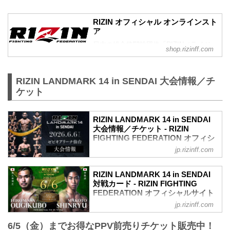
RIZIN オフィシャル オンラインスト
ア
日本の総合格闘技団体「RIZIN（ライジ
shop.rizinff.com
ン）」の公式グッズ販売店。大会やイベ
ントで着用して、RIZINを身近に感じよ
う。
RIZIN LANDMARK 14 in SENDAI 大会情報／チ
ケット
RIZIN LANDMARK 14 in SENDAI
大会情報／チケット - RIZIN
FIGHTING FEDERATION オフィシ
ャルサイト
jp.rizinff.com
更新情報
5/22（金）更新
RIZIN LANDMARK 14 in SENDAI
5/23（土）10時よりチケット追加販売が
対戦カード - RIZIN FIGHTING
決定！
FEDERATION オフィシャルサイト
5/23（土）10時よりチケット追加販売が
jp.rizinff.com
試合順
決定！RIZIN LANDMARK 14 in SENDAI -
第8試合／フライ級タイトルマッチ 扇久
RIZIN FIGHTING FEDERATION オフィシ
6/5（金）までお得なPPV前売りチケット販売中！
保博正 vs. 神龍誠
ャルサイト