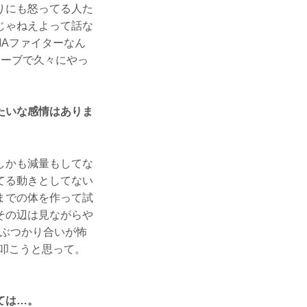
りにも怒ってる人た
じゃねえよって話な
Aファイターなん
ローブで久々にやっ
たいな感情はありま
しかも減量もしてな
てる動きとしてない
までの体を作って試
その辺は見ながらや
にぶつかり合いが怖
叩こうと思って。
ては…。