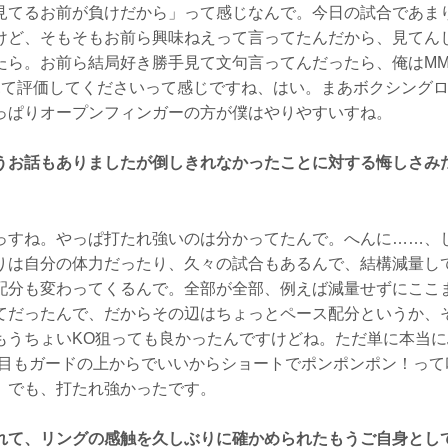
見てるお前が負けだから」って感じなんで。今日の試合であま
けど、そもそもお前ら興味ねえって言ってたんだから、見てん
たら。お前ら結局好き勝手見て文句言ってんだったら、俺はMM
見て評価してくださいって感じですね、はい。まあボクシング
っぱりオープンフィンガーの方が僕はやりやすいすね。
うお話もありましたが倒しきれなかったことに対する悔しさみ
すね。やっぱ打たれ強いのは分かってたんで。へんに……、
りは自分の体力だったり、久々の試合もあるんで、結構減量し
配分も変わってくるんで。全部が全部、例えば減量せずにここ
てだったんで、だからその辺はちょっとペース配分というか、
もうちょいKO狙っても良かったんですけどね。ただ単に本当
R目もガードの上からでいいからショートでポンポンポン！って
。でも、打たれ強かったです。
れて、リングの感触を久しぶりに確かめられたもうご自身とし