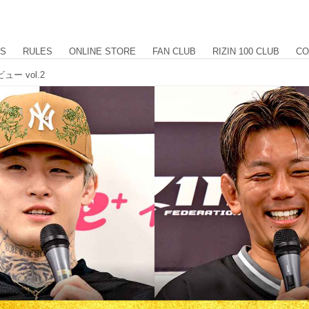
US
RULES
ONLINE STORE
FAN CLUB
RIZIN 100 CLUB
CO
ュー vol.2