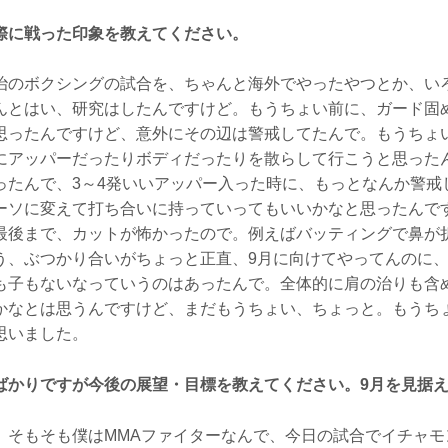
際に戦った印象を教えてください。
のボクシングの試合を、ちゃんと海外でやったやつとか、い
んとはい、研究はしたんですけど。もうちょい前に、ガード固
思ったんですけど、意外にその辺は警戒してたんで。もうちょ
にアッパーだったりボディだったりを散らして行こうと思った
ったんで、3～4発いいアッパー入った時に、もっとなんか警戒
ーソに変えて打ち合いに持っていってもいいかなと思ったんで
最後まで、カットが怖かったので。例えばバッティングで鼻が
う、ぶつかり合いがちょっと正直、9月に向けてやってんのに
も子もないなっていうのはあったんで。全体的に肩の治りも含め
かなとは思うんですけど、まだもうちょい、ちょっと。もうち
思いました。
ばかりですが今後の展望・目標を教えてください。9月を見据
そもそも僕はMMAファイターなんで、今日の試合でイチャモ