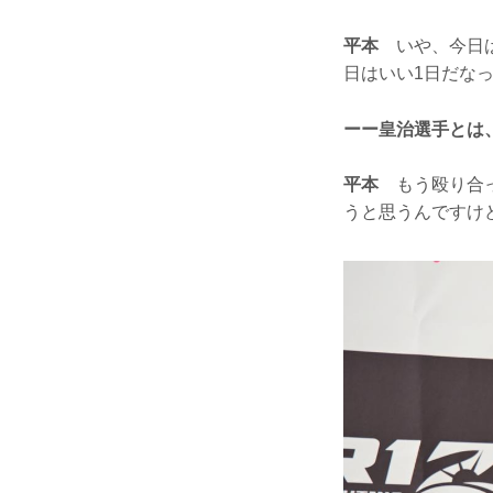
平本
いや、今日は
日はいい1日だな
ーー皇治選手とは
平本
もう殴り合っ
うと思うんですけ