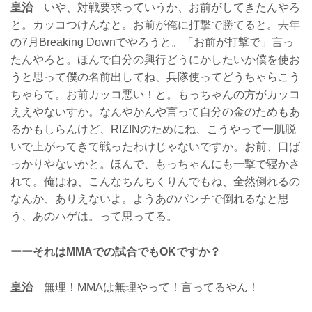
皇治
いや、対戦要求っていうか、お前がしてきたんやろ
と。カッコつけんなと。お前が俺に打撃で勝てると。去年
の7月Breaking Downでやろうと。「お前が打撃で」言っ
たんやろと。ほんで自分の興行どうにかしたいか僕を使お
うと思って僕の名前出してね、兵隊使ってどうちゃらこう
ちゃらて。お前カッコ悪い！と。もっちゃんの方がカッコ
ええやないすか。なんやかんや言って自分の金のためもあ
るかもしらんけど、RIZINのためにね、こうやって一肌脱
いで上がってきて戦ったわけじゃないですか。お前、口ば
っかりやないかと。ほんで、もっちゃんにも一撃で寝かさ
れて。俺はね、こんなちんちくりんでもね、全然倒れるの
なんか、ありえないよ。ようあのパンチで倒れるなと思
う、あのハゲは。って思ってる。
ーーそれはMMAでの試合でもOKですか？
皇治
無理！MMAは無理やって！言ってるやん！