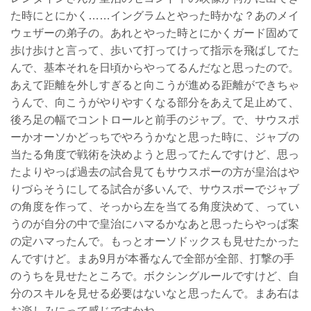
た時にとにかく……イングラムとやった時かな？あのメイ
ウェザーの弟子の。あれとやった時とにかくガード固めて
歩け歩けと言って、歩いて打ってけって指示を飛ばしてた
んで、基本それを日頃からやってるんだなと思ったので。
あえて距離を外しすぎると向こうが進める距離ができちゃ
うんで、向こうがやりやすくなる部分をあえて足止めて、
後ろ足の幅でコントロールと前手のジャブ。で、サウスポ
ーかオーソかどっちでやろうかなと思った時に、ジャブの
当たる角度で戦術を決めようと思ってたんですけど、思っ
たよりやっぱ過去の試合見てもサウスポーの方が皇治はや
りづらそうにしてる試合が多いんで、サウスポーでジャブ
の角度を作って、そっから左を当てる角度決めて、ってい
うのが自分の中で皇治にハマるかなあと思ったらやっぱ案
の定ハマったんで。もっとオーソドックスも見せたかった
んですけど。まあ9月が本番なんで全部が全部、打撃の手
のうちを見せたところで。ボクシングルールですけど、自
分のスキルを見せる必要はないなと思ったんで。まあ右は
お楽しみにって感じですかね。