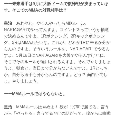
ーー未来選手は9月に大阪ドームで復帰戦が決まっていま
す。そこでのMMAの対戦相手は？
皇治
あれやわ。やるんやったらMIXルール。
NARIAGARIでやってんすよ。コイントスっていうか抽選
で決めるんですよ。1Rボクシング、2Rキックボクシン
グ、3RはMMAみたいな。これが、どれが1Rに来るか分か
らんのですよ。そういうルールを、NARIAGARI でやるん
すよ。5月16日にNARIAGARIを大阪でやるんすけどね。
そこでそのルールが適用されるんすよ。それでやりましょ
うよ、朝倉と。当日まで分からないんですよ。1Rどっち
か。自分ら選手も分からんのですよ。どう？ 面白いでし
ょ。やりましょう。
ーーMMAルールではやらないと。
皇治
MMAルールはやめよ！ 彼が「打撃で勝てる」言う
から「やったる」言うてるだけの話だって。僕からは喧嘩