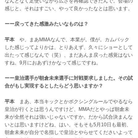
なんとなく足使いながら広さを再確認できたんで。会場の
感じと。それはすごい、やって良かったなとは思います。
ーー戻ってきた感激みたいなものは？
平本
や、まあMMAなんで、本業が。僕が。カムバック
した感じってよりかは、とりあえず、久々にショーとして
出たって感じなんで（笑）、まだあんま戻った感覚はない
すね。9月におあずけかなって感じですね。
ーー皇治選手が朝倉未来選手に対戦要求しました。その試
合がもし実現するとしたらどう思いますか？
平本
まあ、本当キックとかボクシングルールでやるなら
皇治が行くとは思うんですけど、MMAだとやっぱ朝倉未
来が全然それは強いじゃないですか。だから試合決まんな
いとは思いますけどね、はい。そもそも5月10日も最初、
朝倉未来が自分で名指しで皇治とやらせてくださいよって