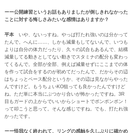
ーー公開練習というお話もありましたが倒しきれなかった
ことに対する悔しさみたいな感情はありますか？
平本
いや、ないっすね。やっぱ打たれ強いのは分かって
たんで。へんに……、しかも減量もしてないんで、いつも
よりは自分の体力だったり、久々の試合もあるんで、結構
減量してる動きとしてない動きでスタミナの配分も変わっ
てくるんで。全部が全部、例えば減量せずにここまでの体
を作って試合をするのが初めてだったんで、だからその辺
はちょっとペース配分というか、その辺は見ながらやった
んですけど。もうちょいKO狙っても良かったんですけど
ね。ただ単に本当にぶつかり合いが怖かったですね。3R
目もガードの上からでいいからショートでポンポンポン！
って叩こうと思って。そんな感じですね。でも、打たれ強
かったです。
ーー怪我なく終われて、リングの感触を久しぶりに確かめ