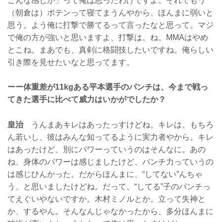
こんな感じか」って俺は思ったわけですよ。それでもう
（朝倉は）ポテンって寝てまうんやから、ほんまに弱いと
思う。よう俺に打撃で勝てるって言ったなと思って。マジ
で俺の方が強いと思いますよ、打撃は。ね。MMAはやめ
とこね。まあでも、真剣に格闘技したいですね。俺らしい
引き際を見せたいなと思ってます。
ーー体重差が11kgある平本選手のパンチは、今まで戦っ
てきた選手に比べて威力はいかがでしたか？
皇治
うんまあキレはあったっすけどね。キレは、もちろ
ん若いし、彼はみんな知ってるように実力者やから。キレ
はあったけど、別にパワーっていうのはそんなに。あの
ね、身体のパワーは感じましたけど、パンチ力っていうの
は感じひんかった。だからほんまに、“してない”んちゃ
う、と思いましたけどね。だって、“してる”子のパンチっ
てえぐいやないですか。木村ミノルとか。立って失神と
か、するやん。そんなんじゃなかったから、多分ほんまに