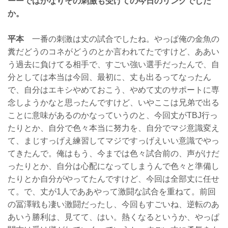
ーーではかなりその刺激も受けての今日のリングでした
か。
平本
一番の刺激は丈の試合でしたね。やっぱ俺の金魚の
糞だどうのコネがどうのとか言われてたですけど、ああい
う過去に負けてる相手で、すごい強い選手だったんで、自
分としては本当は今回、最初に、丈も出るってなったん
で、自分はエキシやめておこう、やめて丈のサポートに専
念しようかなと思ったんですけど、いやここは兄弟で出る
ことに意味があるのかなっていうのと、今回丈がTBJ行っ
たりとか、自分で色々本当に努力を、自分でマジ意識変え
て、まじすっげえ練習してマジですっげえいい意識でやっ
てきたんで。俺はもう、今までは色々試合前の、声がけだ
ったりとか、自分は心配になってしまうんで色々と準備し
たりとか自分がやってたんですけど、今回は全部丈に任せ
て。で、丈が1人でああやって激闘な試合を重ねて。前回
の冨澤戦も凄い激闘だったし、今回もすごいね、逆転のあ
あいう勝利は、見てて、はい。熱くなるというか、やっぱ