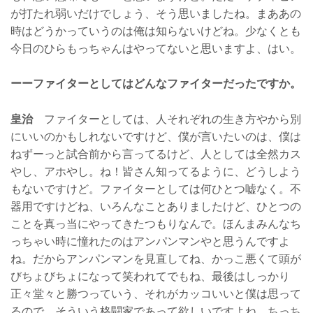
が打たれ弱いだけでしょう、そう思いましたね。まああの
時はどうかっていうのは俺は知らないけどね。少なくとも
今日のひらもっちゃんはやってないと思いますよ、はい。
ーーファイターとしてはどんなファイターだったですか。
皇治
ファイターとしては、人それぞれの生き方やから別
にいいのかもしれないですけど、僕が言いたいのは、僕は
ねずーっと試合前から言ってるけど、人としては全然カス
やし、アホやし。ね！皆さん知ってるように、どうしよう
もないですけど。ファイターとしては何ひとつ嘘なく。不
器用ですけどね、いろんなことありましたけど、ひとつの
ことを真っ当にやってきたつもりなんで。ほんまみんなち
っちゃい時に憧れたのはアンパンマンやと思うんですよ
ね。だからアンパンマンを見直してね、かっこ悪くて頭が
びちょびちょになって笑われてでもね、最後はしっかり
正々堂々と勝つっていう、それがカッコいいと僕は思って
るので。そういう格闘家であって欲しいですよね。ちっち