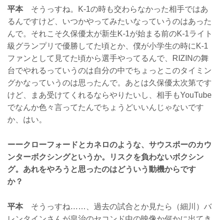
平本
そうっすね。K-1の時も交わらなかった相手ではあ
るんですけど、いつかやってみたいなっていうのはあった
んで。それこそ久保優太が新生K-1が始まる前のK-1ライト
級グランプリで優勝してた頃とか、僕が小学生の時にK-1
ファンとして見てた頃から選手やってるんで、RIZINの舞
台でやれるっていうのは自分の中でちょっとこのタイミン
グかなっていうのは思ったんで。あとは久保優太次第です
けど、まあ受けてくれるならやりたいし、相手もYouTube
でなんか色々言ってたんでちょうどいいんじゃないです
か、はい。
ーークローフォードとカネロのような、サウスポーのカウ
ンターボクシングというか。リスクを負わないボクシン
グ。あれをやろうと思ったのはどういう動機からです
か？
平本
そうっすね……、過去の試合とか見たら（細川）バ
レンタインさんが皇治のセコンド中の映像か何かに出てき