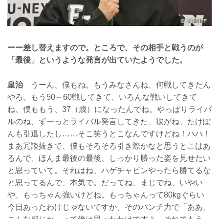
ーー差し替えますので。ところで、その相手と戦うのが
「最後」というような発言が出ていたようでした。
皇治
うーん、僕もね。もうみなさんね、何戦してきたん
やろ。もう50～60戦してきて、いろんな戦いしてきて
ね、僕ももう、37（歳）になったんでね。やっぱりライバ
ルのね、ずーっとライバル発言してきた、彼がね、たけぽ
んも引退したし……そこ笑うとこなんですけどね！ハハ！
まあ冗談抜きで、僕もそろそろ引き際かなと思うとこはあ
るんで、ほんま最後の最後、しっかり勝った姿を見せたい
と思っていて。それはね、ハゲチャビンやったら勝てるな
と思ってるんで、本気で。だってね、まじでね、いやい
や、もっちゃん強いけどね。もっちゃんって80kgぐらい
今日あったわけじゃないですか。そのパンチ力で「ああ、