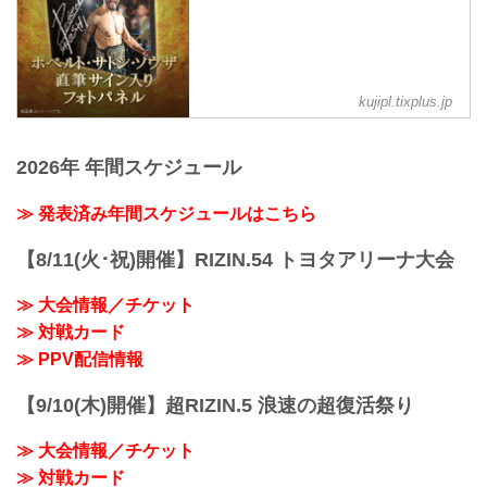
会場に来られない方、また会場にも行く
が実況・解説ありで試合を見たい方は是
非、お好きな配信サービスでRIZIN.51名
古屋大会を全試合リアルタイムで視聴し
よう！
kujipl.tixplus.jp
PPV販売スケジュール一覧
配信日時 料金 配信媒体 アーカイブ
期間 応援
2026年 年間スケジュール
...
≫ 発表済み年間スケジュールはこちら
【8/11(火･祝)開催】RIZIN.54 トヨタアリーナ大会
≫ 大会情報／チケット
≫ 対戦カード
≫ PPV配信情報
【9/10(木)開催】超RIZIN.5 浪速の超復活祭り
≫ 大会情報／チケット
≫ 対戦カード