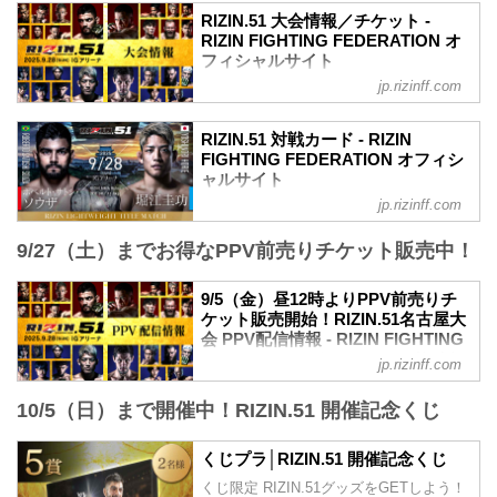
RIZIN.51 大会情報／チケット -
RIZIN FIGHTING FEDERATION オ
フィシャルサイト
jp.rizinff.com
更新情報
8/30（土）更新
A席、ステージサイドS席の2券種の追加
RIZIN.51 対戦カード - RIZIN
販売が決定！
FIGHTING FEDERATION オフィシ
8/21（木）更新
ャルサイト
S席完売いたしました。
jp.rizinff.com
試合順
8/18（月）更新
第14試合／ライト級タイトルマッチ ホベ
VVIP席、A席完売いたしました。
9/27（土）までお得なPPV前売りチケット販売中！
ルト・サトシ・ソウザ vs. 堀江圭功
開場（予定）が以下の時間に変更となり
ライト級タイトルマッチ
ました。
RIZIN MMAルール：5分 3R（71.0kg）
9/5（金）昼12時よりPPV前売りチ
11:30開場（予定）／13:00開始（予定）
ホベルト・サトシ・ソウザ vs. 堀江圭功
ケット販売開始！RIZIN.51名古屋大
↓
第13試合／フェザー級タイトルマッチ ラ
会 PPV配信情報 - RIZIN FIGHTING
11:00開場（予定）／13:00開始（予定）
ジャブアリ・シェイドゥラエフ vs. ビク
FEDERATION オフィシャルサイト
MOVIE
jp.rizinff.com
ター・コレスニック
- YouTube
RIZIN.51名古屋大会のPPV配信チケット
フェザー級タイトルマッチ
youtu.be
10/5（日）まで開催中！RIZIN.51 開催記念くじ
が、9月5日（金）12時よりRIZIN 100
RIZIN MMAルール：5分3R（66.0kg）
RIZIN.51 大会概要
CLUB、ABEMA、U-NEXT、RIZIN LIVE
ラジャブアリ・シェイドゥラエフ vs. ビ
2025年9月28日（日）11:00開場／13:00開
にて販売がスタートしたぞ！
くじプラ│RIZIN.51 開催記念くじ
クター・コレスニック
始
お得なPPV前売りチケットは、大会前日
第12試合／RIZIN WORLD GP...
くじ限定 RIZIN.51グッズをGETしよう！
※オープニングファイトは11...
の9月27日（土）23:59まで販売！