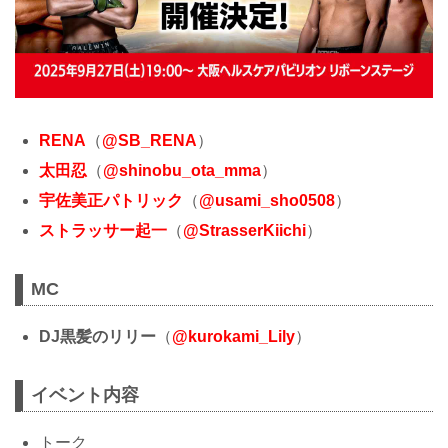
RENA
（
@SB_RENA
）
太田忍
（
@shinobu_ota_mma
）
宇佐美正パトリック
（
@usami_sho0508
）
ストラッサー起一
（
@StrasserKiichi
）
MC
DJ黒髪のリリー
（
@kurokami_Lily
）
イベント内容
トーク