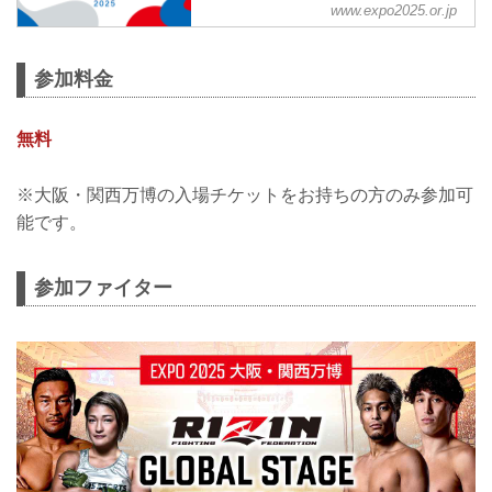
www.expo2025.or.jp
地元大阪がREBORNをテーマに、未来に
実現を目指すヘルスケアや都市生活の体
験や、 iPS細胞をテーマにした再生医療
参加料金
の可能性の発信、屋外ステージでのイベ
ントやなどさまざま情報を発信。
無料
※大阪・関西万博の入場チケットをお持ちの方のみ参加可
能です。
参加ファイター