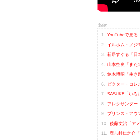
YouTubeで見る
イルホム・ノジ
新居すぐる「日
山本空良「また
鈴木博昭「生き
ビクター・コレ
SASUKE「い
アレクサンダー
プリンス・アウ
後藤丈治「ア
鹿志村仁之介「