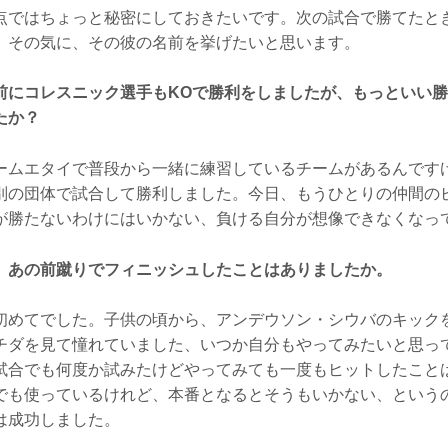
ではちょっと秘密にしておきたいです。次の試合で勝てたと
、その気に、その彼の名前を挙げたいと思います。
前にコレスニック選手もKOで勝利をしましたが、もっといい
たか？
ムエタイで普段から一緒に練習しているチームがあるんです
別の団体で試合して勝利しました。今日、もうひとりの仲間の
が勝たないわけにはいかない、負ける自分が想像できなくなっ
、あの前蹴りでフィニッシュしたことはありましたか。
めてでした。子供の頃から、アンデウソン・シウバのキック
チダを見て憧れていました、いつか自分もやってみたいと思っ
試合でも何度か試みたけどやってみても一度もヒットしたこと
でも使っているけれど、本番となるとそうもいかない、という
は成功しました。