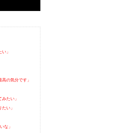
たい」
最高の気分です」
てみたい」
りたい」
いな」