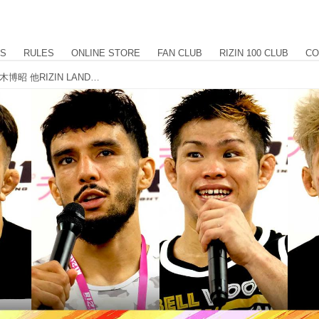
US
RULES
ONLINE STORE
FAN CLUB
RIZIN 100 CLUB
CO
ノジモフ、新居すぐる、山本空良、鈴木博昭 他RIZIN LANDMARK 11 in SAPPORO 試合後インタビュー vol.2