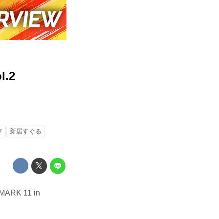
.2
フ
新居すぐる
K 11 in