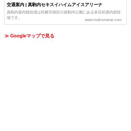
交通案内 | 真駒内セキスイハイムアイスアリーナ
真駒内屋内競技場は札幌市南区の真駒内公園にある多目的屋内競技
場です。
www.makomanai.com
≫ Googleマップで見る