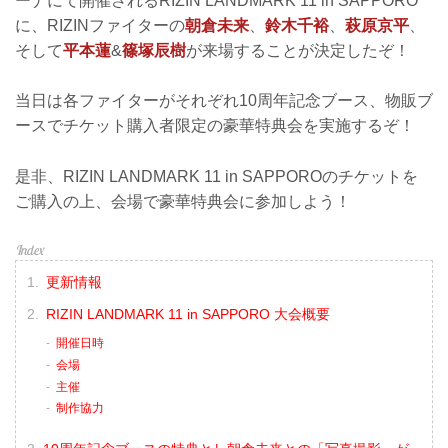
ーナにて開催されるRIZIN LANDMARK 11 in SAPPORO
に、RIZINファイターの
朝倉未来
、
鈴木千裕
、
萩原京平
、
そして
平本蓮
&
篠塚辰樹
が来場することが決定したぞ！
当日は各ファイターがそれぞれ10周年記念ブース、物販ブ
ースでチケット購入者限定の豪華特典会を実施するぞ！
是非、RIZIN LANDMARK 11 in SAPPOROのチケットを
ご購入の上、会場で豪華特典会に参加しよう！
更新情報
RIZIN LANDMARK 11 in SAPPORO 大会概要
開催日時
会場
主催
制作協力