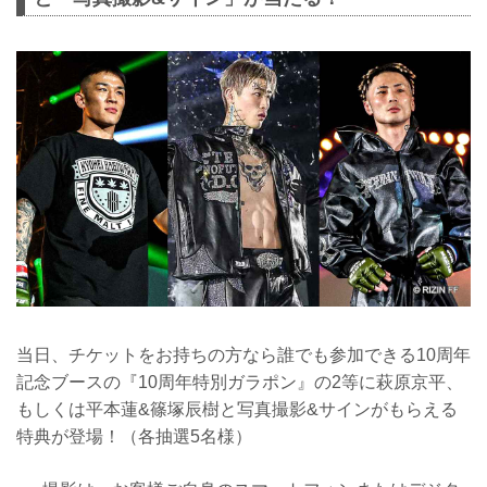
当日、チケットをお持ちの方なら誰でも参加できる10周年
記念ブースの『10周年特別ガラポン』の2等に萩原京平、
もしくは平本蓮&篠塚辰樹と写真撮影&サインがもらえる
特典が登場！（各抽選5名様）