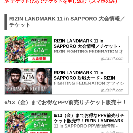
≫ チケットぴあでチケットを申し込む（スマホのみ）
RIZIN LANDMARK 11 in SAPPORO 大会情報／
チケット
RIZIN LANDMARK 11 in
SAPPORO 大会情報／チケット -
RIZIN FIGHTING FEDERATION オ
フィシャルサイト
jp.rizinff.com
MOVIE
- YouTube
RIZIN LANDMARK 11 in
youtu.be
SAPPORO 対戦カード - RIZIN
RIZIN LANDMARK 11 in SAPPORO 大会
FIGHTING FEDERATION オフィシ
概要
ャルサイト
jp.rizinff.com
開催日時
ヴガール・ケラモフ vs. 木村柊也
2025年6月14日（土）12:00開場（予定）/
6/13（金）までお得なPPV前売りチケット販売中！
RIZIN MMAルール：5分3R（66.0kg）
14:00開始（予定）
ヴガール・ケラモフ vs. 木村柊也
※オープニングファイトは12:30開始予定
堀江圭功 vs. 西川大和
6/13（金）までお得なPPV前売りチ
※開場・開始時間は予定です。決定次第
RIZIN MMAルール：5分3R（71.0kg）
ケット販売中！RIZIN LANDMARK
RIZIN FFオフィシャルサイトにてご案内
堀江圭功 vs. 西川大和
11 in SAPPORO PPV配信情報 -
します。
ビクター・コレスニック vs. SASUKE
RIZIN FIGHTING FEDERATION オ
終了予定時間
jp.rizinff.com