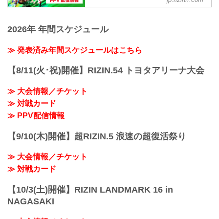
RIZIN MMAルール：5分 3R（66.0kg）
フィシャルサイト
19:00〜20:00頃
ビクター・コレスニック vs. SASUKE
※試合内容、イベント進行によって終了
RIZIN LANDMARK 11 in SAPPOROの
アレクサンダー・ソルダトキン vs. プリ
予定時間が前後することがありますので
PPV配信チケットが、5月26日（月）12
2026年 年間スケジュール
ンス・アウンアラー
ご了承ください。
時よりRIZIN 100 CLUB、ABEMA、U-
RIZIN WORLD GP 2025 ヘビー級ト...
会場
NEXT、RIZIN LIVEにて販売がスタート
≫ 発表済み年間スケジュールはこちら
真駒内セキスイハイ...
するぞ！
お得なPPV前売りチケットは、大会前日
【8/11(火･祝)開催】RIZIN.54 トヨタアリーナ大会
の6月13日（金）23:59まで販売！
会場に来られない方、また会場にも行く
≫ 大会情報／チケット
が実況・解説ありで試合を見たい方は是
非、お好きな配信サービスでRIZIN
≫ 対戦カード
LANDMARK 11 in SAPPOROを全試合リ
≫ PPV配信情報
アルタイムで視聴しよう！
PPV販売スケジ...
【9/10(木)開催】超RIZIN.5 浪速の超復活祭り
≫ 大会情報／チケット
≫ 対戦カード
【10/3(土)開催】RIZIN LANDMARK 16 in
NAGASAKI