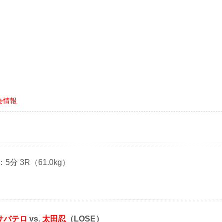
大会情報
：5分 3R（61.0kg）
サバテロ
vs.
太田忍
（LOSE）