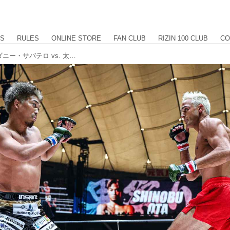
US
RULES
ONLINE STORE
FAN CLUB
RIZIN 100 CLUB
CO
【試合結果】RIZIN男祭り 第6試合／ダニー・サバテロ vs. 太田忍