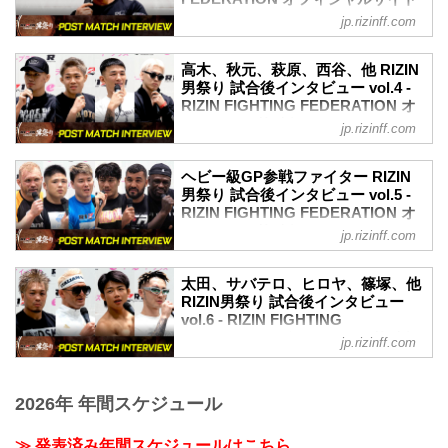
ーー試合後の率直な感想をお聞かせいた
youtu.be
だけますか。
jp.rizinff.com
5月4日（日）東京ドームにて開催された
朝倉未来「ここから新しいショーのはじ
クレベル さみしい、恥ずかしい、悲し
RIZIN男祭りの出場選手たちの試合後イン
まり」
い……全部それな。
タビューを公開！
高木、秋元、萩原、西谷、他 RIZIN
ーー試合後の率直な感想をお聞かせいた
ーー対戦相手と実際に戦った印象を教え
YouTubeで見る
男祭り 試合後インタビュー vol.4 -
だけますか。
てください。
- YouTube
RIZIN FIGHTING FEDERATION オ
朝倉 とにかくまあ、泥臭くても絶対勝つ
クレベル インプレッションは最初から同
youtu.be
フィシャルサイト
って決めてたので一旦ホッととしている
jp.rizinff.com
じ。フィジカル強い、最初に強いのがく
鈴木千裕「やることわかってるんで。今
かんじですね
5月4日（日）東京ドームにて開催された
る、いろいろそれは変...
日は負け、そういう日ですよ」
ーー試合中、入場も大きな歓声があがり
RIZIN男祭りの出場選手たちの試合後イン
ヘビー級GP参戦ファイター RIZIN
ーー試合後の率直な感想をお聞かせいた
ましたが、聞こえていましたか？また、
タビューを公開！
男祭り 試合後インタビュー vol.5 -
だけますか。
試合前に背中を押されたということはあ
YouTubeで見る
RIZIN FIGHTING FEDERATION オ
鈴木 まあ、最後に勝ちますよ、もっか
りましたか。
- YouTube
フィシャルサイト
い。
jp.rizinff.com
朝倉 そうっすね、まあ入場の時...
youtu.be
ーー朝倉未来選手と実際に戦った印象を
5月4日（日）東京ドームにて開催された
高木凌「負けたんで、出された相手にま
教えてください。
RIZIN男祭りの出場選手たちの試合後イン
た全力で勝ちに行くっていうだけです」
太田、サバテロ、ヒロヤ、篠塚、他
鈴木 優勝っすか？
タビューを公開！
RIZIN男祭り 試合後インタビュー
ーー試合後の率直な感想をお聞かせいた
ーー印象です。
YouTubeで見る
vol.6 - RIZIN FIGHTING
だけますか。
鈴木 うーん今回は自分との戦いだったの
- YouTube
FEDERATION オフィシャルサイト
高木 いやあ、強かったすね、ほんと。ま
jp.rizinff.com
で、そんなに覚えてないですね。
youtu.be
じ強かったっす！って感じです（苦
5月4日（日）東京ドームにて開催された
ーー自分との戦い...
上田幹雄「しっかり休んでから2ヶ月後の
笑）、はい。
RIZIN男祭りの出場選手たちの試合後イン
準決勝に向けてまた作り直していきた
ーー具体的にどういうところが想定より
2026年 年間スケジュール
タビューを公開！
い」
強かったですか。
YouTubeで見る
ーー試合後の率直な感想をお聞かせいた
高木 なんかやっぱ体の力も強かったし、
- YouTube
≫ 発表済み年間スケジュールはこちら
だけますか。