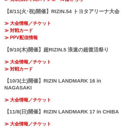
うーん。すばらしい未来がある子だな...
youtu.be
上田 いつも言うことですけど、ホッとし
ダニー・サバテロ「井上直樹、首を洗っ
てるっていうのと、あとはリング上でも
【8/11(火･祝)開催】RIZIN.54 トヨタアリーナ大会
て、待っとけ」
言いましたけど、ちょっと自分の前の
ーー試合後の率直な感想をお聞かせいた
（ヘビー級GPの）2試合が判定で、試合
≫ 大会情報／チケット
だけますか。
前の自分でも、会場がちょっとシンとし
≫ 対戦カード
サバテロ 世界のテッペンに立った気分。
ているのが伝わったので、...
自分の試合でチャンピオンになれること
≫ PPV配信情報
ほど最高なことはない。この感覚は、他
の何にも代えられない。しかもエキサイ
【9/10(木)開催】超RIZIN.5 浪速の超復活祭り
ティングな試合内容で勝つのを見せられ
たのではないかと思ってるし、それこそ
≫ 大会情報／チケット
が俺がここに来...
≫ 対戦カード
【10/3(土)開催】RIZIN LANDMARK 16 in
NAGASAKI
≫ 大会情報／チケット
【11/8(日)開催】RIZIN LANDMARK 17 in CHIBA
≫ 大会情報／チケット