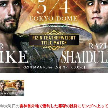
昨年大晦日の
雷神番外地で勝利した篠塚の挑発にリングへ上っ