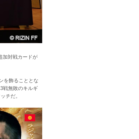
り追加対戦カードが
インを飾ることとな
3戦無敗のキルギ
マッチだ。