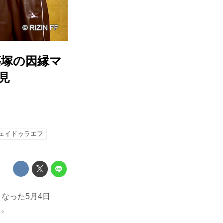
篠塚の因縁マ
見
ェイドゥラエフ
なった5月4日
た。