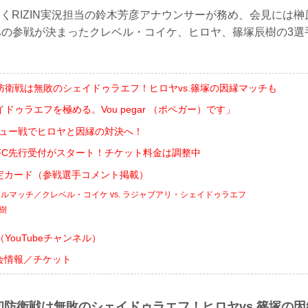
くRIZIN実況担当の鈴木芳彦アナウンサーが務め、会見には榊
』への参戦が決まったクレベル・コイケ、ヒロヤ、篠塚辰樹の3
防衛戦は無敗のシェイドゥラエフ！ヒロヤvs.篠塚の因縁マッチも
ドゥラエフを極める。Vou pegar （ポペガー）です」
ビュー戦でヒロヤと因縁の対決へ！
りFC先行受付がスタート！チケット料金は調整中
 決定カード（参戦選手コメント掲載）
ルマッチ／クレベル・コイケ vs. ラジャブアリ・シェイドゥラエフ
辰樹
YouTubeチャンネル）
大会情報／チケット
初防衛戦は無敗のシェイドゥラエフ！ヒロヤvs.篠塚の