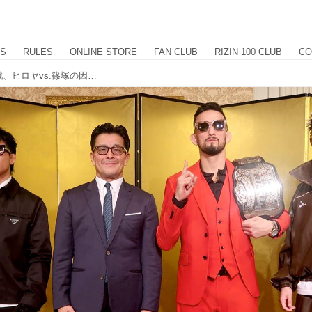
US
RULES
ONLINE STORE
FAN CLUB
RIZIN 100 CLUB
CO
クレベルvs.シェイドゥラエフの王座戦、ヒロヤvs.篠塚の因縁マッチが決定！RIZIN男祭り 追加対戦カード発表記者会見