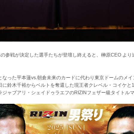
』への参戦が決定した選手たちが登壇し終えると、榊原CEO よ
となった平本蓮vs.朝倉未来のカードに代わり東京ドームのメ
日に鈴木千裕からベルトを奪還した現王者クレベル・コイケと1
ラジャブアリ・シェイドゥラエフのRIZINフェザー級タイトル