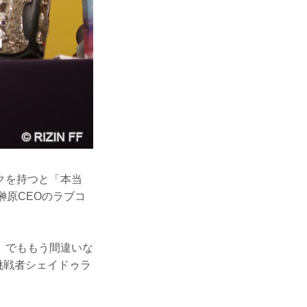
クを持つと「本当
榊原CEOのラブコ
。でももう間違いな
、挑戦者シェイドゥラ