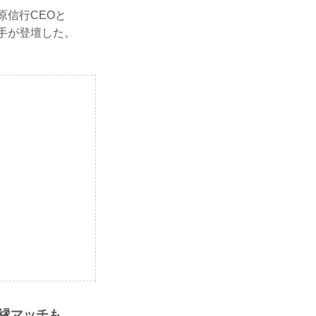
原信行CEOと
選手が登壇した。
因縁マッチも