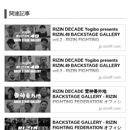
第14試合／鈴木千裕 vs. クレベル・コイ
ケ
フェザー級タイトルマッチ
関連記事
RIZIN MMAルール：5分 3R（66.0kg）
（LOSE）鈴木千裕 vs. クレベル・コイケ
RIZIN DECADE Yogibo presents
（WIN）
RIZIN.49 BACKSTAGE GALLERY
3R 判定（3-0）
vol.2 - RIZIN FIGHTING
≫ 試合結果詳細
FEDERATION オフィシャルサイト
第13試合／堀口恭司 vs. エンカジムー
jp.rizinff.com
ロ・ズールー
戦いの裏側で選手が見せる真実の素顔を
フライ級タイトルマッチ
収めた「BACKSTAGE GALLERY」
RIZIN DECADE Yogibo presents
RIZIN MMAルール：5分 3R（57.0kg）
第11試合／伊澤星花 vs. ルシア・アプデ
RIZIN.49 BACKSTAGE GALLERY
（WIN）堀口恭司 vs. エンカジムーロ・
ルガリム
vol.3 - RIZIN FIGHTING
ズールー（LOSE）
第11試合／伊澤星花 vs. ルシア・アプデ
FEDERATION オフィシャルサイト
jp.rizinff.com
3R 判定（3-0）
ルガリム9
戦いの裏側で選手が見せる真実の素顔を
≫ 試合結果詳細
第10試合／元谷友貴 vs. 秋元強真
収めた「BACKSTAGE GALLERY」
第12試合／ホベルト・サトシ...
第10試合／元谷友貴 vs. 秋元強真11
RIZIN DECADE 雷神番外地
オープニングセレモニー
BACKSTAGE GALLERY - RIZIN
第9試合／久保優太 vs. ラジャブアリ・シ
オープニングセレモニー5
FIGHTING FEDERATION オフィシ
ェイドゥラエフ
第5試合／神龍誠 vs. ホセ・トーレス
ャルサイト
第9試合／久保優太 vs. ラジャブアリ・シ
jp.rizinff.com
第5試合／神龍誠 vs. ホセ・トーレス9
ェイドゥラエフ14
戦いの裏側で選手が見せる真実の素顔を
第4試合／矢地祐介 vs. 桜庭大世
第8試合／YA-MAN vs. カルシャガ・ダウ
収めた「BACKSTAGE GALLERY」
第4試合／矢地祐介 vs. 桜庭大世15
BACKSTAGE GALLERY - RIZIN
トベック
第7試合／安保瑠輝也 vs. シナ・カリミア
FIGHTING FEDERATION オフィシ
第3試合／武田光司 vs. 新居すぐる
第8試合／YA-MAN vs. カル...