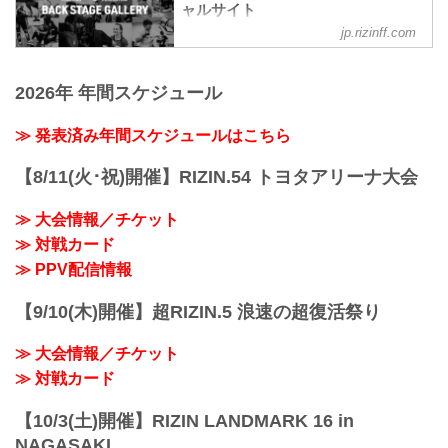
ン
ャルサイト
第3試合／武田光司 vs. 新居すぐる14
第7試合／安保瑠輝也 vs. シナ・カリミア
第2試合／貴賢神 vs. エドポロキング
jp.rizinff.com
BACKSTAGE GALLERY の記事一覧 - 格
ン13
第2試合／貴賢神 vs. エドポロキング13
闘技イベント「RIZIN」（ライジン）と
第6試合／細川一颯 vs. 宇佐美正パトリッ
第1試合／大雅 vs. ...
「RIZIN FIGHTING FEDERATION」（ラ
ク
2026年 年間スケジュール
イジン ファイティング フェデレーショ
第6試合／細川一颯 vs. 宇佐美正パトリッ
ン）の情報・加盟団体について発信して
ク11
いきます。
≫ 発表済み年間スケジュールはこちら
第5試合／野田蒼 vs. 篠塚辰樹
第5試合／野田蒼 vs. 篠塚辰樹11
第4試合／冨澤大智 vs. 三浦孝太
【8/11(火･祝)開催】RIZIN.54 トヨタアリーナ大会
第4試合／冨澤大智 vs. 三浦孝太11
第3試合／YURA vs. 朝久泰央
≫ 大会情報／チケット
第3試合／YURA...
≫ 対戦カード
≫ PPV配信情報
【9/10(木)開催】超RIZIN.5 浪速の超復活祭り
≫ 大会情報／チケット
≫ 対戦カード
【10/3(土)開催】RIZIN LANDMARK 16 in
NAGASAKI