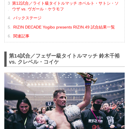
第12試合／ライト級タイトルマッチ ホベルト・サトシ・ソ
ウザ vs. ヴガール・ケラモフ
バックステージ
RIZIN DECADE Yogibo presents RIZIN.49 試合結果一覧
関連記事
第14試合／フェザー級タイトルマッチ 鈴木千裕
vs. クレベル・コイケ