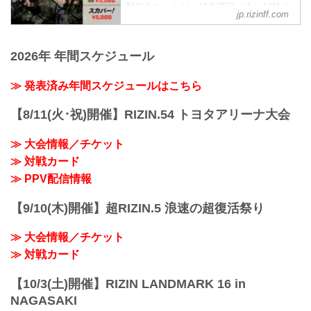
ており、展開としては最強のワンパター
配信チケットが、10月25日（金）12時よ
portmesse.co...
jp.rizinff.com
ンというファ...
りRIZIN 100 CLUB、ABEMA、U-
NEXT、RIZIN LIVEにて販売がスタート
したぞ！（※スカパー！は11月1日（金）
2026年 年間スケジュール
より販売）
お得なPPV前売りチケットは、大会前日
≫ 発表済み年間スケジュールはこちら
の11月16日（土）23:59まで販売中！
会場に来れない方、会場で実況・解説あ
りで試合を見たい方は、お好きな配信サ
【8/11(火･祝)開催】RIZIN.54 トヨタアリーナ大会
ービスでRIZIN LANDMARK 10 in
NAGOYAを全試合リアルタイムで視聴...
≫ 大会情報／チケット
≫ 対戦カード
≫ PPV配信情報
【9/10(木)開催】超RIZIN.5 浪速の超復活祭り
≫ 大会情報／チケット
≫ 対戦カード
【10/3(土)開催】RIZIN LANDMARK 16 in
NAGASAKI