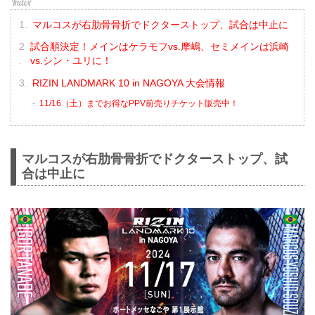
マルコスが右肋骨骨折でドクターストップ、試合は中止に
試合順決定！メインはケラモフvs.摩嶋、セミメインは浜崎
vs.シン・ユリに！
RIZIN LANDMARK 10 in NAGOYA 大会情報
11/16（土）までお得なPPV前売りチケット販売中！
マルコスが右肋骨骨折でドクターストップ、試
合は中止に