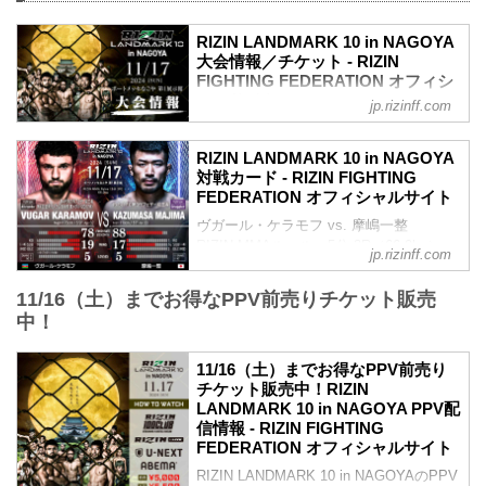
RIZIN LANDMARK 10 in NAGOYA
大会情報／チケット - RIZIN
FIGHTING FEDERATION オフィシ
ャルサイト
jp.rizinff.com
MOVIE
- YouTube
RIZIN LANDMARK 10 in NAGOYA
youtu.be
対戦カード - RIZIN FIGHTING
RIZIN LANDMARK 10 in NAGOYA 大会概
FEDERATION オフィシャルサイト
要
ヴガール・ケラモフ vs. 摩嶋一整
開催日時
RIZIN MMAルール：5分 3R（66.0kg）
2024年11月17日（日）11:00開場 / 13:00
jp.rizinff.com
ヴガール・ケラモフ vs. 摩嶋一整
開始
ヴガール・ケラモフ
終了予定時間
11/16（土）までお得なPPV前売りチケット販売
総合力 | 打撃力 | 爆発力 | アグレッシブ
20:00〜21:00頃
中！
摩嶋一整
※試合内容、イベント進行によって終了
グラップリング | グランドコントロール |
予定時間が前後することがありますので
11/16（土）までお得なPPV前売り
極め | テイクダウン技術
ご了承ください。
チケット販売中！RIZIN
見所解説
会場
LANDMARK 10 in NAGOYA PPV配
RIZINフェザー級の一戦。両者共に
ポートメッセなごや 第1展示館
信情報 - RIZIN FIGHTING
RIZIN8戦目となり、共にトップポジショ
あおなみ線「金城ふ頭駅」から徒歩約3分
FEDERATION オフィシャルサイト
ンを得意とする。今年3戦目を迎える摩嶋
第1展示館 – 公式 | ポートメッセなごや |
は自身の強みを最大限に鍛え、更に磨い
RIZIN LANDMARK 10 in NAGOYAのPPV
名古屋市国際展示場