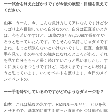
ーー試合を終えたばかりですが今後の展望・目標を教えて
ください。
山本
うーん。今、こんな負け方してアレなんですけどや
っぱり上を目指している自分なので。自分は正直若いとき
は、今も若いですけど、18歳の頃とかは30歳で辞めてや
ろうと思っていたんです。でもそんな気持ちじゃダメです
よね、もっと頑張らないといけないですし、正直、金原選
手を見て、あの年であの強さになれるところがある、それ
を見て自分ももっと長く続けていこうと思いましたし、す
ぐに強くなるつもりですけど、花咲くまでずっとい続けよ
うと思っています。いつかベルトを獲ります。今日のメイ
ンイベントの。
ーー手を冷やしているのですがどのようなダメージを？
山本
これは脇腹の氷です。RIZINルールだと、ヒジを落
とせるので。基本的に重力を使った直角のヒジは他の団体