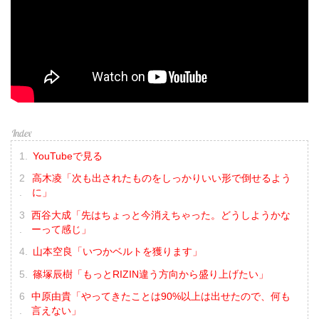
YouTubeで見る
高木凌「次も出されたものをしっかりいい形で倒せるよう
に」
西谷大成「先はちょっと今消えちゃった。どうしようかな
ーって感じ」
山本空良「いつかベルトを獲ります」
篠塚辰樹「もっとRIZIN違う方向から盛り上げたい」
中原由貴「やってきたことは90%以上は出せたので、何も
言えない」