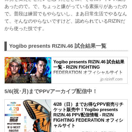
あったので。で、ちょっと嫌がっている素振りがあったの
で。普段は練習でもやらないし、まあ日常生活でやるなん
て、そんなのやらないですけど、認められているRIZINだ
から使った技です。
Yogibo presents RIZIN.46 試合結果一覧
Yogibo presents RIZIN.46 試合結果
一覧 - RIZIN FIGHTING
FEDERATION オフィシャルサイト
jp.rizinff.com
第10試合／フェザー級タイトルマッチ 鈴
木千裕 vs. 金原正徳
5/6(祝･月)までPPVアーカイブ配信中！
フェザー級タイトルマッチ
RIZIN MMAルール：5分 3R（66.0kg）
（WIN）鈴木千裕 vs. 金原正徳（LOSE）
4/28（日）までお得なPPV前売りチ
1R 4分20秒 TKO（レフェリーストップ：
ケット販売中！Yogibo presents
グラウンドパンチ）
RIZIN.46 PPV配信情報 - RIZIN
≫ 試合結果詳細
FIGHTING FEDERATION オフィシ
第9試合／牛久絢太郎 vs. 太田忍
ャルサイト
RIZIN MMAルール：5分 3R（61.0kg）