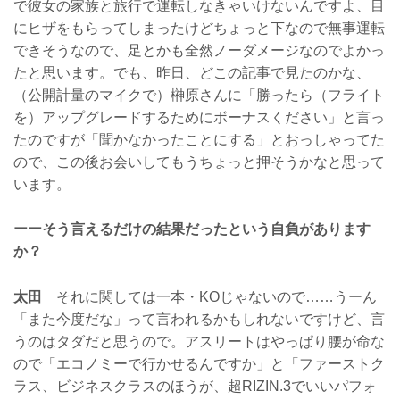
で彼女の家族と旅行で運転しなきゃいけないんですよ、目
にヒザをもらってしまったけどちょっと下なので無事運転
できそうなので、足とかも全然ノーダメージなのでよかっ
たと思います。でも、昨日、どこの記事で見たのかな、
（公開計量のマイクで）榊原さんに「勝ったら（フライト
を）アップグレードするためにボーナスください」と言っ
たのですが「聞かなかったことにする」とおっしゃってた
ので、この後お会いしてもうちょっと押そうかなと思って
います。
ーーそう言えるだけの結果だったという自負があります
か？
太田
それに関しては一本・KOじゃないので……うーん
「また今度だな」って言われるかもしれないですけど、言
うのはタダだと思うので。アスリートはやっぱり腰が命な
ので「エコノミーで行かせるんですか」と「ファーストク
ラス、ビジネスクラスのほうが、超RIZIN.3でいいパフォ