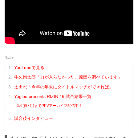
YouTubeで見る
牛久絢太郎「力が入らなかった。原因を調べています」
太田忍「今年の年末にタイトルマッチができれば」
Yogibo presents RIZIN.46 試合結果一覧
5/6(祝･月)までPPVアーカイブ配信中！
試合後インタビュー