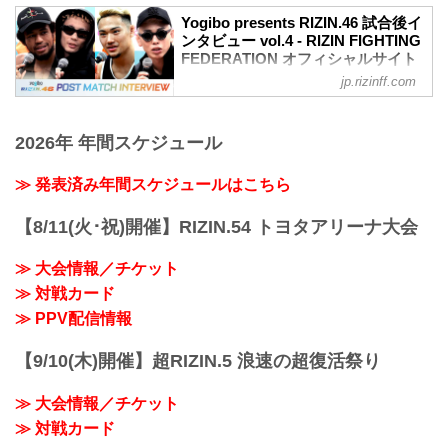
youtu.be
のかなと思います。でも、やっぱり何ひ
されたYogibo presents RIZIN.46の出場選
牛久絢太郎「力が入らなかった。原因を
Yogibo presents RIZIN.46 試合後イ
とつ満足していないんだなと...
手たちの試合後インタビューを公開！
ンタビュー vol.4 - RIZIN FIGHTING
調べています」
YouTubeで見る
FEDERATION オフィシャルサイト
ーー試合後の率直な感想をお聞かせくだ
日韓対抗戦 試合後インタビュー / Yogibo
さい。
jp.rizinff.com
4月29日（祝・月）有明アリーナにて開催
presents RIZIN.46
牛久 そうですねまあ、まさかああいう展
されたYogibo presents RIZIN.46の出場選
youtu.be
開になるとは僕も思っていなくて。なん
手たちの試合後インタビューを公開！
倉本一真「やってることが出し切れなか
かこう、全然こう、1Rは相手に力を使わ
2026年 年間スケジュール
YouTubeで見る
った」
せよ...
試合後インタビュー / Yogibo presents
ーー試合後の率直な感想をお聞かせくだ
RIZIN.46
≫ 発表済み年間スケジュールはこちら
さい。
youtu.be
倉本 やっぱりもらっちゃってるのがだめ
高木凌「次も出されたものをしっかりい
なところで。うんまあ、自分のやりたい
【8/11(火･祝)開催】RIZIN.54 トヨタアリーナ大会
い形で倒せるように」
ようには全部うまくはいかせてもらえな
ーー試合後の率直な感想をお聞かせいた
かったので、そこはやっぱり、や...
≫ 大会情報／チケット
だけますか。
≫ 対戦カード
高木 負けたらもうらRIZIN出れないだろ
うなくらいの覚悟で挑んでちゃんといい
≫ PPV配信情報
勝ち方できたのでよかったです
ーー宣言通りのKO勝ちの...
【9/10(木)開催】超RIZIN.5 浪速の超復活祭り
≫ 大会情報／チケット
≫ 対戦カード