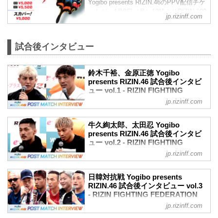
Yogibo presents RIZIN.46のPPV配信チケ
（LOSE）牛久絢太郎 vs. 太田忍（WIN）
ットが、4月8日（月）12時よりRIZIN 100
3R 判定 （0-3）
jp.rizinff.com
CLUB、RIZIN LIVE、ABEMA、U-NEXT
≫ 試合結果詳細
にて販売がスタート！
第8試合／⽇韓対抗戦 中島太一...
会場に来れない方はお好きな配信サービ
試合後インタビュー
スで、Yogibo presents RIZIN.46を全試合
リアルタイムで視聴しよう！
PPV販売スケジュール一覧
鈴木千裕、金原正徳 Yogibo
配信日時 料金 配信媒体 アーカイブ
presents RIZIN.46 試合後インタビ
期間 応援
ュー vol.1 - RIZIN FIGHTING
コード 番組名・その他
FEDERATION オフィシャルサイト
jp.rizinff.com
4/29(祝･月)
4月29日（祝・月）有明アリーナにて開催
14:30〜
されたYogibo presents RIZIN.46の出場選
(16:00開始) 前売¥5,000(...
牛久絢太郎、太田忍 Yogibo
手たちの試合後インタビューを公開！
presents RIZIN.46 試合後インタビ
YouTubeで見る
ュー vol.2 - RIZIN FIGHTING
鈴木千裕 vs. 金原正徳 試合後インタビュ
FEDERATION オフィシャルサイト
jp.rizinff.com
ー / Yogibo presents RIZIN.46
4月29日（祝・月）有明アリーナにて開催
youtu.be
されたYogibo presents RIZIN.46の出場選
鈴木千裕「ひとつ時代が変わった。でも
日韓対抗戦 Yogibo presents
手たちの試合後インタビューを公開！
RIZIN.46 試合後インタビュー vol.3
何ひとつ満足していない」
YouTubeで見る
- RIZIN FIGHTING FEDERATION
ーー試合後の率直な感想をお聞かせいた
牛久絢太郎 vs. 太田忍 試合後インタビュ
オフィシャルサイト
だけますか。
jp.rizinff.com
ー / Yogibo presents RIZIN.46
鈴木 そうですね、ひとつ時代が変わった
4月29日（祝・月）有明アリーナにて開催