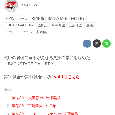
2024-01-24
RIZINニュース
RIZIN45
BACKSTAGE GALLERY
PHOTO GALLERY
太田忍
芦澤竜誠
三浦孝太
皇治
イゴール・タナベ
安西信昌
戦いの裏側で選手が見せる真実の素顔を収めた
「BACKSTAGE GALLERY」
第10試合〜第17試合までの
vol.1はこちら！
第9試合／太田忍 vs. 芦澤竜誠
第8試合／三浦孝太 vs. 皇治
第7試合／イゴール・タナベ vs. 安西信昌