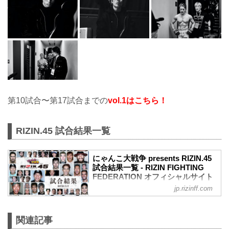
第10試合〜第17試合までの
vol.1はこちら！
RIZIN.45 試合結果一覧
にゃんこ大戦争 presents RIZIN.45
試合結果一覧 - RIZIN FIGHTING
FEDERATION オフィシャルサイト
jp.rizinff.com
第17試合 ／フライ級タイトルマッチ 堀口
恭司 vs. 神龍誠
フライ級タイトルマッチ
関連記事
RIZIN MMAルール：5分 3R（57.0kg）