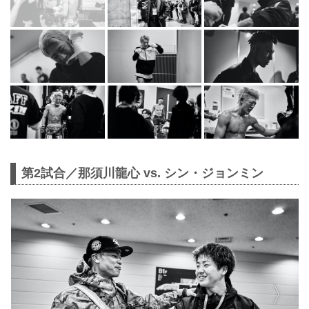
第2試合／那須川龍心 vs. シン・ジョンミン