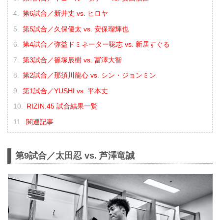
第6試合／新井丈 vs. ヒロヤ
第5試合／久保優太 vs. 安保瑠輝也
第4試合／弥益ドミネーター聡志 vs. 新居すぐる
第3試合／篠塚辰樹 vs. 冨澤大智
第2試合／那須川龍心 vs. シン・ジョンミン
第1試合／YUSHI vs. 平本丈
RIZIN.45 試合結果一覧
関連記事
第9試合／太田忍 vs. 芦澤竜誠