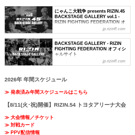
（WIN）堀口恭司 vs. 神龍誠（LOSE）
2R 3分44秒 SUB（タップアウト：リアネ
にゃんこ大戦争 presents RIZIN.45
イキッドチョーク）
BACKSTAGE GALLERY vol.1 -
≫ 試合結果詳細
RIZIN FIGHTING FEDERATION オ
第16試合／バンタム級タイトルマッチ フ
フィシャルサイト
アン・アーチュレッタ vs. 朝倉海
jp.rizinff.com
バンタム級タイトルマッチ
戦いの裏側で選手が見せる真実の素顔を
RIZIN MMAルール：5分 3R（61.0kg）
収めた「BACKSTAGE GALLERY」
BACKSTAGE GALLERY - RIZIN
（LOSE）フアン・アーチュレッタ vs. 朝
第17試合／フライ級タイトルマッチ 堀口
FIGHTING FEDERATION オフィシ
倉海（WIN）
恭司 vs. 神龍誠
ャルサイト
...
第17試合／フライ級タイトルマッチ 堀口
jp.rizinff.com
BACKSTAGE GALLERY の記事一覧 - 格
恭司 vs. 神龍誠10
闘技イベント「RIZIN」（ライジン）と
第16試合／バンタム級タイトルマッチ フ
「RIZIN FIGHTING FEDERATION」（ラ
アン・アーチュレッタ vs. 朝倉海
2026年 年間スケジュール
イジン ファイティング フェデレーショ
第16試合／バンタム級タイトルマッチ フ
ン）の情報・加盟団体について発信して
アン・アーチュレッタ vs. 朝倉海12
いきます。
≫ 発表済み年間スケジュールはこちら
第15試合／クレベル・コイケ vs. 斎藤裕
第15試合／クレベル・コイケ vs. 斎藤裕
11
【8/11(火･祝)開催】RIZIN.54 トヨタアリーナ大会
第14試合／平本蓮 vs. ...
≫ 大会情報／チケット
≫ 対戦カード
≫ PPV配信情報