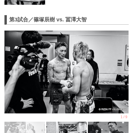
第3試合／篠塚辰樹 vs. 冨澤大智