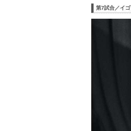
第7試合／イゴ