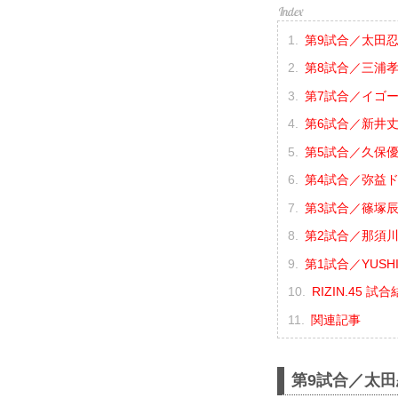
第9試合／太田忍 
第8試合／三浦孝太
第7試合／イゴー
第6試合／新井丈 
第5試合／久保優太
第4試合／弥益ド
第3試合／篠塚辰樹
第2試合／那須川
第1試合／YUSHI
RIZIN.45 試
関連記事
第9試合／太田忍