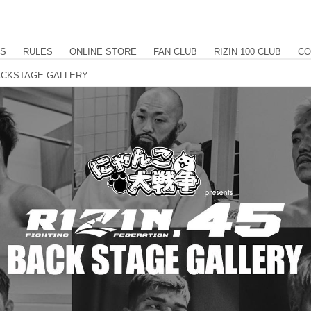
US
RULES
ONLINE STORE
FAN CLUB
RIZIN 100 CLUB
CO
にゃんこ大戦争 presents RIZIN.45 BACKSTAGE GALLERY vol.2