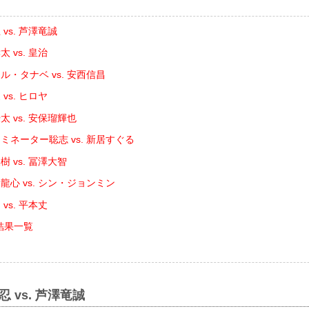
vs. 芦澤竜誠
 vs. 皇治
ル・タナベ vs. 安西信昌
vs. ヒロヤ
 vs. 安保瑠輝也
ミネーター聡志 vs. 新居すぐる
 vs. 冨澤大智
龍心 vs. シン・ジョンミン
 vs. 平本丈
合結果一覧
 vs. 芦澤竜誠