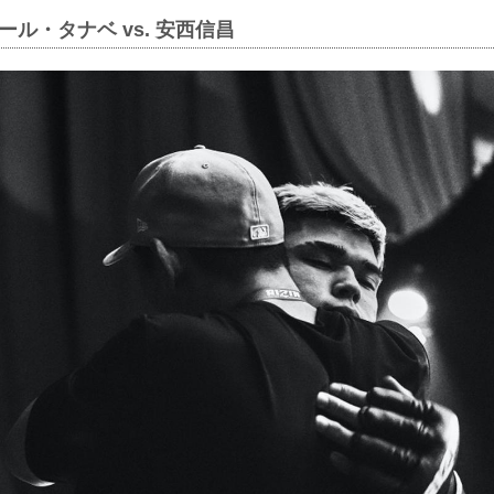
ール・タナベ vs. 安西信昌