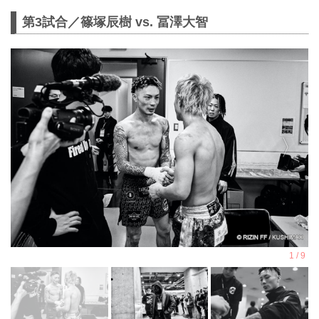
第3試合／篠塚辰樹 vs. 冨澤大智