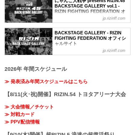
にゃんこ大戦争 presents RIZIN.45
イキッドチョーク）
BACKSTAGE GALLERY vol.1 -
≫ 試合結果詳細
RIZIN FIGHTING FEDERATION オ
第16試合／バンタム級タイトルマッチ フ
フィシャルサイト
アン・アーチュレッタ vs. 朝倉海
jp.rizinff.com
バンタム級タイトルマッチ
戦いの裏側で選手が見せる真実の素顔を
RIZIN MMAルール：5分 3R（61.0kg）
収めた「BACKSTAGE GALLERY」
BACKSTAGE GALLERY - RIZIN
（LOSE）フアン・アーチュレッタ vs. 朝
第17試合／フライ級タイトルマッチ 堀口
FIGHTING FEDERATION オフィシ
倉海（WIN）
恭司 vs. 神龍誠
ャルサイト
...
第17試合／フライ級タイトルマッチ 堀口
jp.rizinff.com
BACKSTAGE GALLERY の記事一覧 - 格
恭司 vs. 神龍誠10
闘技イベント「RIZIN」（ライジン）と
第16試合／バンタム級タイトルマッチ フ
「RIZIN FIGHTING FEDERATION」（ラ
アン・アーチュレッタ vs. 朝倉海
2026年 年間スケジュール
イジン ファイティング フェデレーショ
第16試合／バンタム級タイトルマッチ フ
ン）の情報・加盟団体について発信して
アン・アーチュレッタ vs. 朝倉海12
いきます。
≫ 発表済み年間スケジュールはこちら
第15試合／クレベル・コイケ vs. 斎藤裕
第15試合／クレベル・コイケ vs. 斎藤裕
11
【8/11(火･祝)開催】RIZIN.54 トヨタアリーナ大会
第14試合／平本蓮 vs. ...
≫ 大会情報／チケット
≫ 対戦カード
≫ PPV配信情報
【9/10(木)開催】超RIZIN.5 浪速の超復活祭り