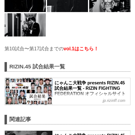
第10試合〜第17試合までの
vol.1はこちら！
RIZIN.45 試合結果一覧
にゃんこ大戦争 presents RIZIN.45
試合結果一覧 - RIZIN FIGHTING
FEDERATION オフィシャルサイト
jp.rizinff.com
第17試合 ／フライ級タイトルマッチ 堀口
恭司 vs. 神龍誠
フライ級タイトルマッチ
関連記事
RIZIN MMAルール：5分 3R（57.0kg）
（WIN）堀口恭司 vs. 神龍誠（LOSE）
2R 3分44秒 SUB（タップアウト：リアネ