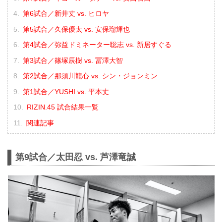
第6試合／新井丈 vs. ヒロヤ
第5試合／久保優太 vs. 安保瑠輝也
第4試合／弥益ドミネーター聡志 vs. 新居すぐる
第3試合／篠塚辰樹 vs. 冨澤大智
第2試合／那須川龍心 vs. シン・ジョンミン
第1試合／YUSHI vs. 平本丈
RIZIN.45 試合結果一覧
関連記事
第9試合／太田忍 vs. 芦澤竜誠