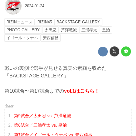
2024-01-24
RIZINニュース
RIZIN45
BACKSTAGE GALLERY
PHOTO GALLERY
太田忍
芦澤竜誠
三浦孝太
皇治
イゴール・タナベ
安西信昌
戦いの裏側で選手が見せる真実の素顔を収めた
「BACKSTAGE GALLERY」
第10試合〜第17試合までの
vol.1はこちら！
第9試合／太田忍 vs. 芦澤竜誠
第8試合／三浦孝太 vs. 皇治
第7試合／イゴール・タナベ vs. 安西信昌