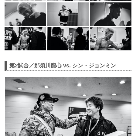
第2試合／那須川龍心 vs. シン・ジョンミン