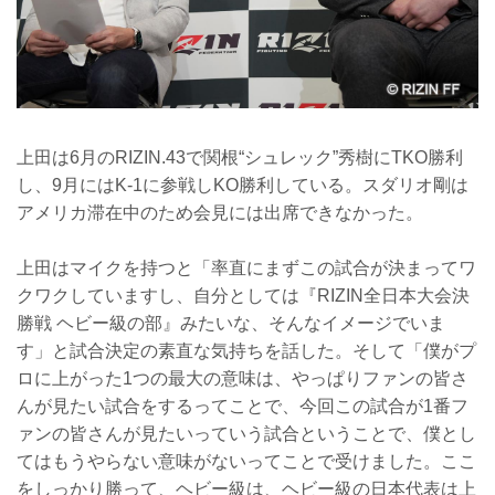
上田は6月のRIZIN.43で関根“シュレック”秀樹にTKO勝利
し、9月にはK-1に参戦しKO勝利している。スダリオ剛は
アメリカ滞在中のため会見には出席できなかった。
上田はマイクを持つと「率直にまずこの試合が決まってワ
クワクしていますし、自分としては『RIZIN全日本大会決
勝戦 ヘビー級の部』みたいな、そんなイメージでいま
す」と試合決定の素直な気持ちを話した。そして「僕がプ
ロに上がった1つの最大の意味は、やっぱりファンの皆さ
んが見たい試合をするってことで、今回この試合が1番フ
ァンの皆さんが見たいっていう試合ということで、僕とし
てはもうやらない意味がないってことで受けました。ここ
をしっかり勝って、ヘビー級は、ヘビー級の日本代表は上