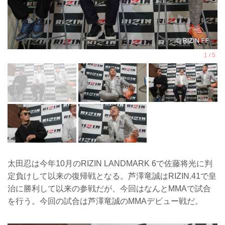
太田忍は今年10月のRIZIN LANDMARK 6で佐藤将光に判
定負けして以来の復帰戦となる。芦澤竜誠はRIZIN.41で皇
治に勝利して以来の参戦だが、今回はなんとMMAで試合
を行う。今回の試合は芦澤竜誠のMMAデビュー戦だ。