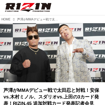
HOME
芦澤がMMAデビュー戦で太田忍と対戦！安保vs.木村ミノル、スダリオvs.上田の3カード発表！RIZIN.45 追加対戦カード発表記者会見
芦澤がMMAデビュー戦で太田忍と対戦！安保
vs.木村ミノル、スダリオvs.上田の3カード発
表！RIZIN.45 追加対戦カード発表記者会見