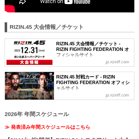
RIZIN.45 大会情報／チケット
RIZIN.45 大会情報／チケット -
RIZIN FIGHTING FEDERATION オ
フィシャルサイト
jp.rizinff.com
RIZIN.45 大会概要
開催日時
2023年12月31日（日）12:00開場（予
RIZIN.45 対戦カード - RIZIN
定）/ 14:00開始（予定）
FIGHTING FEDERATION オフィシ
※開場・開始時間は予定です。決定次第
ャルサイト
RIZIN FFオフィシャルサイトにてご案内
jp.rizinff.com
フアン・アーチュレッタ vs. 朝倉海
します。
バンタム級タイトルマッチ
会場
RIZIN MMAルール：5分 3R（61.0kg）
さいたまスーパーアリーナ
2026年 年間スケジュール
フアン・アーチュレッタ vs. 朝倉海
JR京浜東北線・JR上野東京ライン（宇都
堀口恭司 vs. 神龍誠
宮線・高崎線）「さいたま新都心」駅か
フライ級タイトルマッチ
≫ 発表済み年間スケジュールはこちら
ら徒歩3分
RIZIN MMAルール：5分 3R（57.0kg）
JR埼京線「北与野」駅から徒歩7分
堀口恭司 vs. 神龍誠