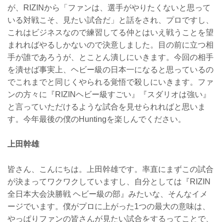
が、RIZINから「ファンは、選手がやりたくないと思って
いる対戦こそ、見たい試合だ」と話をされ、プロですし、
これはビジネスなので練習してる仲とはいえ戦うことを望
まれればやるしかないので決意しました。目の前に立つ相
手が誰であろうが、とことん潰しにいきます。今回の相手
を潰せば事実上、ヘビー級の日本一になると思っているの
でこれまでと同じくやられる覚悟で殺しにいきます。ファ
ンの方々に『RIZINヘビー級すごい』『スダリオは強い』
と言っていただけるような試合を見せられればと思いま
す。今年最後の僕のHuntingを楽しんでください。
上田幹雄
皆さん、こんにちは。上田幹雄です。率直にまずこの試合
が決まってワクワクしていますし、自分としては『RIZIN
全日本大会決勝戦 ヘビー級の部』みたいな、そんなイメ
ージでいます。僕がプロに上がった1つの最大の意味は、
やっぱりファンの皆さんが見たい試合をするってことで、