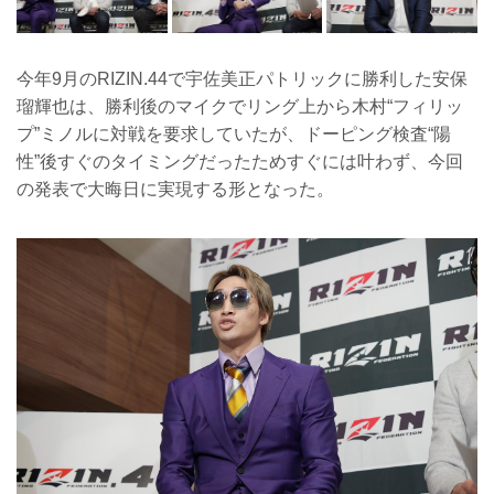
今年9月のRIZIN.44で宇佐美正パトリックに勝利した安保
瑠輝也は、勝利後のマイクでリング上から木村“フィリッ
プ”ミノルに対戦を要求していたが、ドーピング検査“陽
性”後すぐのタイミングだったためすぐには叶わず、今回
の発表で大晦日に実現する形となった。