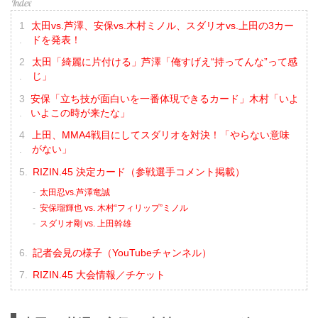
太田vs.芦澤、安保vs.木村ミノル、スダリオvs.上田の3カー
ドを発表！
太田「綺麗に片付ける」芦澤「俺すげえ“持ってんな”って感
じ」
安保「立ち技が面白いを一番体現できるカード」木村「いよ
いよこの時が来たな」
上田、MMA4戦目にしてスダリオを対決！「やらない意味
がない」
RIZIN.45 決定カード（参戦選手コメント掲載）
太田忍vs.芦澤竜誠
安保瑠輝也 vs. 木村“フィリップ”ミノル
スダリオ剛 vs. 上田幹雄
記者会見の様子（YouTubeチャンネル）
RIZIN.45 大会情報／チケット