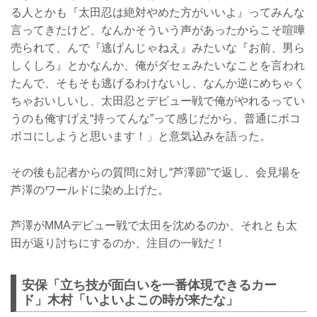
る人とかも『太田忍は絶対やめた方がいいよ』ってみんな
言ってきたけど、なんかそういう声があったからこそ喧嘩
売られて、んで『逃げんじゃねえ』みたいな『お前、男ら
しくしろ』とかなんか、俺がダセェみたいなことを言われ
たんで、そもそも逃げるわけないし、なんか逆にめちゃく
ちゃおいしいし、太田忍とデビュー戦で俺がやれるってい
うのも俺すげえ“持ってんな”って感じだから、普通にボコ
ボコにしようと思います！」と意気込みを語った。
その後も記者からの質問に対し“芦澤節”で返し、会見場を
芦澤のワールドに染め上げた。
芦澤がMMAデビュー戦で太田を沈めるのか、それとも太
田が返り討ちにするのか、注目の一戦だ！
安保「立ち技が面白いを一番体現できるカー
ド」木村「いよいよこの時が来たな」