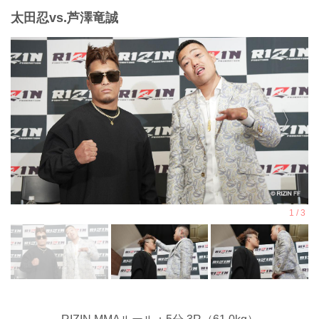
太田忍vs.芦澤竜誠