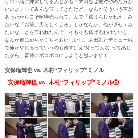
りの一緒に練習してる人とかも「太田忍は絶対やめた方が
いいよ」ってみんな言ってきたけど、なんかそういう声が
あったからこそ喧嘩売られて、んで「逃げんじゃねえ」み
たいな「お前、男らしくしろ」とかなんか、俺がダセェみ
たいなことを言われたんで、そもそも逃げるわけないし、
なんか逆にめちゃくちゃおいしいし、太田忍とデビュー戦
で俺がやれるっていうのも俺すげえ“持ってんな”って感じ
だから、普通にボコボコにしようと思います！
安保瑠輝也 vs. 木村“フィリップ”ミノル
安保瑠輝也 vs. 木村“フィリップ”ミノル②