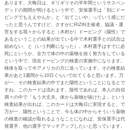
あります。大晦日は、ギリギリその半年間というサスペン
デッドの期間が明けるという中で、安保選手は「別にドー
ピングでもええやんか」と「出てこいや」っていう感じだ
ったと思うんですけど、さすがにRIZIN主催者、協議・運
営をする我々からすると（木村が）ドーピング（陽性）で
あるということの結果が出ている中で木村選手との試合は
組めない、と（いう判断になった）。木村選手はすでに必
死にというか、全力で体の中の薬物を抜く努力をしている
という中で、現在ドーピングの検査の実施中になります。
検体を取って今アメリカの方に送っています。その検査結
果があと1週間から10日ぐらいで出てくると思います。万
が一、その検査結果の中でまた陽性ということになるとで
すね、このカードは流れます。陰性であれば、本人の自信
満々の中で「もう大丈夫。体から薬物が抜けたよ」という
検査結果が出れば、このカードは大晦日に実現すると。で
万が一、陽性ということで、今も体の中からそういう薬物
の検査の確認が取れるようなことになれば、安保選手は代
替選手、他の選手でマッチアップしたいと思っています。