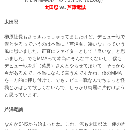
RIZIN MMAルール：5分 3R（61.0kg）
太田忍
vs.
芦澤竜誠
太田忍
榊原社長もさっきおっしゃってましたけど、デビュー戦で
僕とやるっていうのは本当に「芦澤君、凄いな」っていう
風に思いました。正直にファイターとして「良いな」と思
いました。でもMMAって本当にそんな甘くないし、僕も
デビュー戦を所（英男）さんとやらせて頂いて、そっから
今があるんで、本当になんて言うんですかね、僕のMMA
を一方的に押し付けて、でもデビュー戦なんでちょっと怪
我とかはして欲しくないんで、しっかり綺麗に片付けよう
と思っています。
芦澤竜誠
なんかSNSから始まったね、これ。俺も太田忍は、俺の周