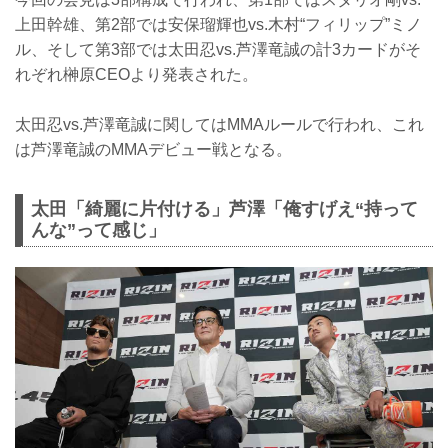
上田幹雄、第2部では安保瑠輝也vs.木村“フィリップ”ミノ
ル、そして第3部では太田忍vs.芦澤竜誠の計3カードがそ
れぞれ榊原CEOより発表された。
太田忍vs.芦澤竜誠に関してはMMAルールで行われ、これ
は芦澤竜誠のMMAデビュー戦となる。
太田「綺麗に片付ける」芦澤「俺すげえ“持って
んな”って感じ」