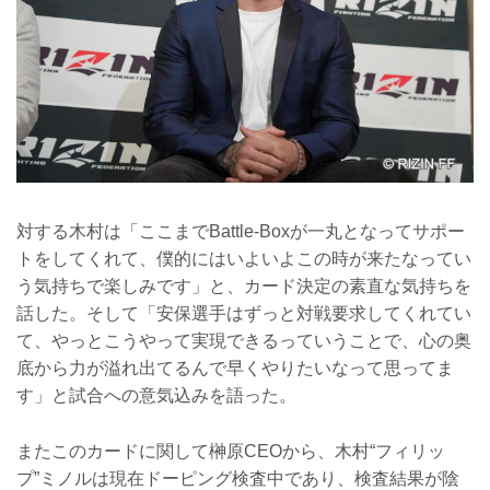
対する木村は「ここまでBattle-Boxが一丸となってサポー
トをしてくれて、僕的にはいよいよこの時が来たなってい
う気持ちで楽しみです」と、カード決定の素直な気持ちを
話した。そして「安保選手はずっと対戦要求してくれてい
て、やっとこうやって実現できるっていうことで、心の奥
底から力が溢れ出てるんで早くやりたいなって思ってま
す」と試合への意気込みを語った。
またこのカードに関して榊原CEOから、木村“フィリッ
プ”ミノルは現在ドーピング検査中であり、検査結果が陰