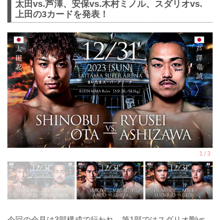
太田vs.芦澤、安保vs.木村ミノル、スダリオvs.
上田の3カードを発表！
今回の会見は3部構成で行われ、第1部ではスダリオ剛vs.