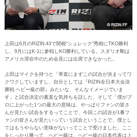
上田は6月のRIZIN.43で関根“シュレック”秀樹にTKO勝利
し、9月にはK-1に参戦しKO勝利している。スダリオ剛は
アメリカ滞在中のため会見には出席できなかった。
上田はマイクを持つと「率直にまずこの試合が決まってワ
クワクしていますし、自分としては『RIZIN全日本大会決
勝戦 ヘビー級の部』みたいな、そんなイメージでいま
す」と試合決定の素直な気持ちを話した。そして「僕がプ
ロに上がった1つの最大の意味は、やっぱりファンの皆さ
んが見たい試合をするってことで、今回この試合が1番フ
ァンの皆さんが見たいっていう試合ということで、僕とし
てはもうやらない意味がないってことで受けました。ここ
をしっかり勝って、ヘビー級は、ヘビー級の日本代表は上