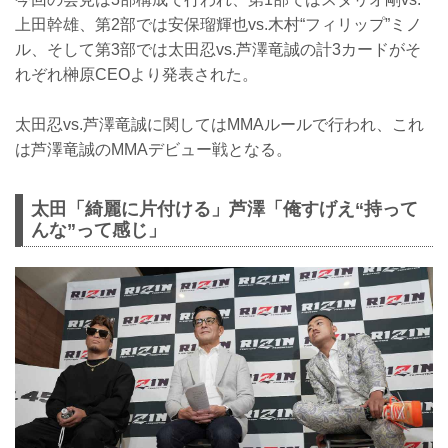
上田幹雄、第2部では安保瑠輝也vs.木村“フィリップ”ミノ
ル、そして第3部では太田忍vs.芦澤竜誠の計3カードがそ
れぞれ榊原CEOより発表された。
太田忍vs.芦澤竜誠に関してはMMAルールで行われ、これ
は芦澤竜誠のMMAデビュー戦となる。
太田「綺麗に片付ける」芦澤「俺すげえ“持って
んな”って感じ」