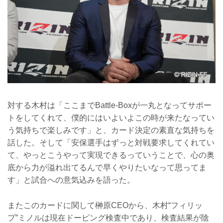
対する木村は「ここまでBattle-Boxが一丸となってサポー
トをしてくれて、僕的にはいよいよこの時が来たなってい
う気持ちで楽しみです」と、カード決定の素直な気持ちを
話した。そして「安保選手はずっと対戦要求してくれてい
て、やっとこうやって実現できるっていうことで、心の奥
底から力が溢れ出てるんで早くやりたいなって思ってま
す」と試合への意気込みを語った。
またこのカードに関して榊原CEOから、木村“フィリッ
プ”ミノルは現在ドーピング検査中であり、検査結果が陰