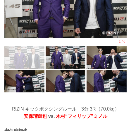
RIZIN キックボクシングルール：3分 3R（70.0kg）
安保瑠輝也
vs.
木村“フィリップ”ミノル
安保瑠輝也