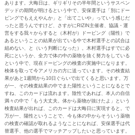
あります。大晦日は、ギリギリその半年間というサスペン
デッドの期間が明けるという中で、安保選手は「別にドー
ピングでもええやんか」と「出てこいや」っていう感じだ
ったと思うんですけど、さすがにRIZIN主催者、協議・運
営をする我々からすると（木村が）ドーピング（陽性）で
あるということの結果が出ている中で木村選手との試合は
組めない、と（いう判断になった）。木村選手はすでに必
死にというか、全力で体の中の薬物を抜く努力をしている
という中で、現在ドーピングの検査の実施中になります。
検体を取って今アメリカの方に送っています。その検査結
果があと1週間から10日ぐらいで出てくると思います。万
が一、その検査結果の中でまた陽性ということになるとで
すね、このカードは流れます。陰性であれば、本人の自信
満々の中で「もう大丈夫。体から薬物が抜けたよ」という
検査結果が出れば、このカードは大晦日に実現すると。で
万が一、陽性ということで、今も体の中からそういう薬物
の検査の確認が取れるようなことになれば、安保選手は代
替選手、他の選手でマッチアップしたいと思っています。