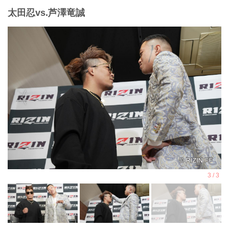
太田忍vs.芦澤竜誠