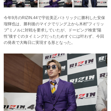
今年9月のRIZIN.44で宇佐美正パトリックに勝利した安保
瑠輝也は、勝利後のマイクでリング上から木村“フィリッ
プ”ミノルに対戦を要求していたが、ドーピング検査“陽
性”後すぐのタイミングだったためすぐには叶わず、今回
の発表で大晦日に実現する形となった。