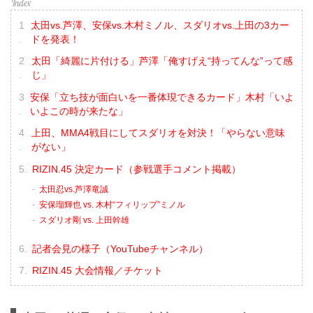
太田vs.芦澤、安保vs.木村ミノル、スダリオvs.上田の3カー
ドを発表！
太田「綺麗に片付ける」芦澤「俺すげえ“持ってんな”って感
じ」
安保「立ち技が面白いを一番体現できるカード」木村「いよ
いよこの時が来たな」
上田、MMA4戦目にしてスダリオを対決！「やらない意味
がない」
RIZIN.45 決定カード（参戦選手コメント掲載）
太田忍vs.芦澤竜誠
安保瑠輝也 vs. 木村“フィリップ”ミノル
スダリオ剛 vs. 上田幹雄
記者会見の様子（YouTubeチャンネル）
RIZIN.45 大会情報／チケット