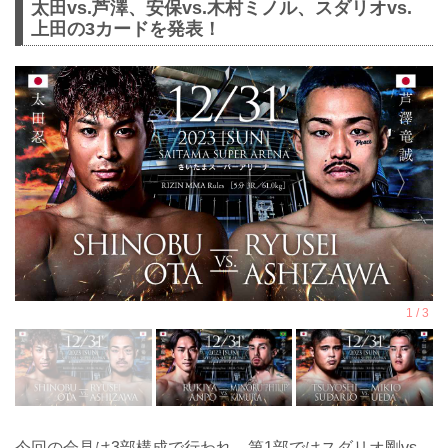
太田vs.芦澤、安保vs.木村ミノル、スダリオvs.
上田の3カードを発表！
今回の会見は3部構成で行われ、第1部ではスダリオ剛vs.