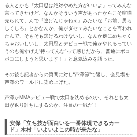
る人とかも『太田忍は絶対やめた方がいいよ』ってみんな
言ってきたけど、なんかそういう声があったからこそ喧嘩
売られて、んで『逃げんじゃねえ』みたいな『お前、男ら
しくしろ』とかなんか、俺がダセェみたいなことを言われ
たんで、そもそも逃げるわけないし、なんか逆にめちゃく
ちゃおいしいし、太田忍とデビュー戦で俺がやれるってい
うのも俺すげえ“持ってんな”って感じだから、普通にボコ
ボコにしようと思います！」と意気込みを語った。
その後も記者からの質問に対し“芦澤節”で返し、会見場を
芦澤のワールドに染め上げた。
芦澤がMMAデビュー戦で太田を沈めるのか、それとも太
田が返り討ちにするのか、注目の一戦だ！
安保「立ち技が面白いを一番体現できるカー
ド」木村「いよいよこの時が来たな」