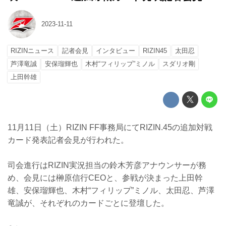
2023-11-11
RIZINニュース
記者会見
インタビュー
RIZIN45
太田忍
芦澤竜誠
安保瑠輝也
木村“フィリップ”ミノル
スダリオ剛
上田幹雄
11月11日（土）RIZIN FF事務局にてRIZIN.45の追加対戦
カード発表記者会見が行われた。
司会進行はRIZIN実況担当の鈴木芳彦アナウンサーが務
め、会見には榊原信行CEOと、参戦が決まった上田幹
雄、安保瑠輝也、木村“フィリップ”ミノル、太田忍、芦澤
竜誠が、それぞれのカードごとに登壇した。