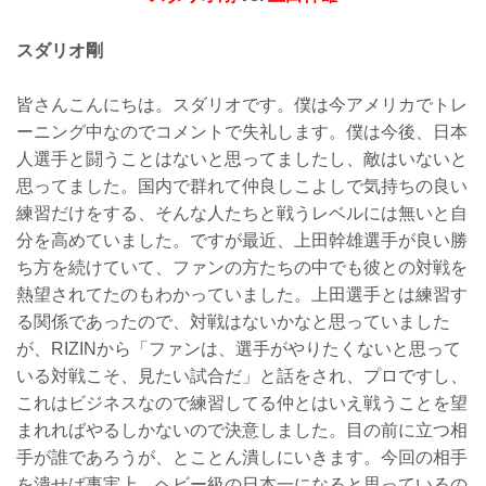
スダリオ剛
皆さんこんにちは。スダリオです。僕は今アメリカでトレ
ーニング中なのでコメントで失礼します。僕は今後、日本
人選手と闘うことはないと思ってましたし、敵はいないと
思ってました。国内で群れて仲良しこよしで気持ちの良い
練習だけをする、そんな人たちと戦うレベルには無いと自
分を高めていました。ですが最近、上田幹雄選手が良い勝
ち方を続けていて、ファンの方たちの中でも彼との対戦を
熱望されてたのもわかっていました。上田選手とは練習す
る関係であったので、対戦はないかなと思っていました
が、RIZINから「ファンは、選手がやりたくないと思って
いる対戦こそ、見たい試合だ」と話をされ、プロですし、
これはビジネスなので練習してる仲とはいえ戦うことを望
まれればやるしかないので決意しました。目の前に立つ相
手が誰であろうが、とことん潰しにいきます。今回の相手
を潰せば事実上、ヘビー級の日本一になると思っているの