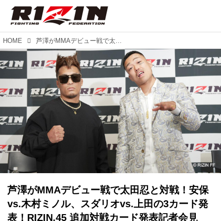
HOME
芦澤がMMAデビュー戦で太田忍と対戦！安保vs.木村ミノル、スダリオvs.上田の3カード発表！RIZIN.45 追加対戦カード発表記者会見
芦澤がMMAデビュー戦で太田忍と対戦！安保
vs.木村ミノル、スダリオvs.上田の3カード発
表！RIZIN.45 追加対戦カード発表記者会見