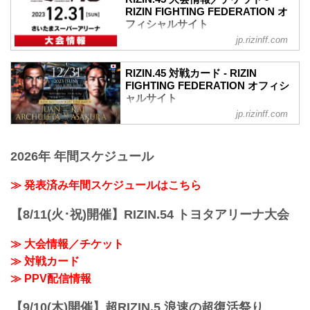
RIZIN FIGHTING FEDERATION オ
フィシャルサイト
jp.rizinff.com
RIZIN.45 大会概要
開催日時
2023年12月31日（日）12:00開場（予
RIZIN.45 対戦カード - RIZIN
定）/ 14:00開始（予定）
FIGHTING FEDERATION オフィシ
※開場・開始時間は予定です。決定次第
ャルサイト
RIZIN FFオフィシャルサイトにてご案内
jp.rizinff.com
フアン・アーチュレッタ vs. 朝倉海
します。
バンタム級タイトルマッチ
会場
RIZIN MMAルール：5分 3R（61.0kg）
さいたまスーパーアリーナ
2026年 年間スケジュール
フアン・アーチュレッタ vs. 朝倉海
JR京浜東北線・JR上野東京ライン（宇都
堀口恭司 vs. 神龍誠
宮線・高崎線）「さいたま新都心」駅か
フライ級タイトルマッチ
≫ 発表済み年間スケジュールはこちら
ら徒歩3分
RIZIN MMAルール：5分 3R（57.0kg）
JR埼京線「北与野」駅から徒歩7分
堀口恭司 vs. 神龍誠
【8/11(火･祝)開催】RIZIN.54 トヨタアリーナ大会
たまアリ△タウン ー キテ、ミテ、ジッカ
クレベル・コイケ vs. 斎藤裕
ン
RIZIN MMAルール：5分 3R（66.0kg）
「たまアリ△タウン」のサイトです。
≫ 大会情報／チケット
クレベル・コイケ vs. 斎藤裕
「さいたまスーパーアリーナ」、「けや
≫ 対戦カード
扇久保博正 vs. ジョン・ドッドソン
きひろば」、「TO...
RIZIN MMAルール：5分 3R（57...
≫ PPV配信情報
【9/10(木)開催】超RIZIN.5 浪速の超復活祭り