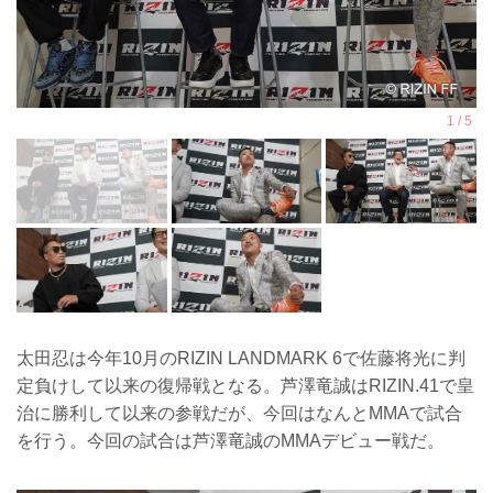
太田忍は今年10月のRIZIN LANDMARK 6で佐藤将光に判
定負けして以来の復帰戦となる。芦澤竜誠はRIZIN.41で皇
治に勝利して以来の参戦だが、今回はなんとMMAで試合
を行う。今回の試合は芦澤竜誠のMMAデビュー戦だ。