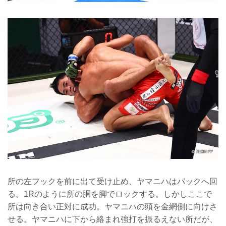
所の左フックを前に出て受け止め、ヤマニハはバックへ回
る。1Rのように所の胴を脚でロックする。しかしここで
所は向き合い正対に成功。ヤマニハの頭を金網側に向けさ
せる。ヤマニハに下から絡まれ強打を振るえない所だが、