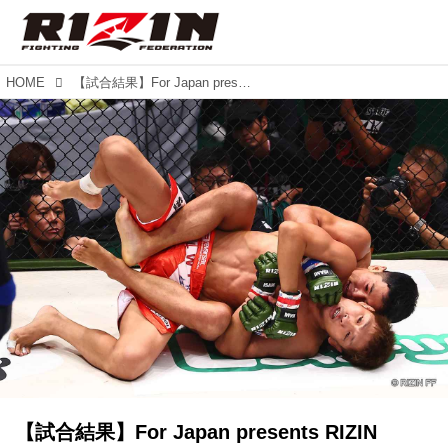
HOME
【試合結果】For Japan presents RIZIN LANDMARK 6 in NAGOYA 第13試合／所英男 vs. アラン“ヒロ”ヤマニハ
【試合結果】For Japan presents RIZIN