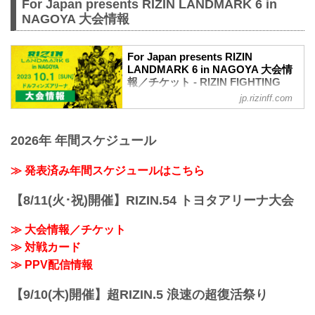
For Japan presents RIZIN LANDMARK 6 in
NAGOYA 大会情報
For Japan presents RIZIN
LANDMARK 6 in NAGOYA 大会情
報／チケット - RIZIN FIGHTING
FEDERATION オフィシャルサイト
jp.rizinff.com
MOVIE
【Trailer】RIZIN LANDMARK 6 in
2026年 年間スケジュール
NAGOYA
youtu.be
For Japan presents RIZIN LANDMARK 6
≫ 発表済み年間スケジュールはこちら
in NAGOYA大会概要
開催日時
【8/11(火･祝)開催】RIZIN.54 トヨタアリーナ大会
2023年10月1日（日）11:30開場 / 13:00開
始
≫ 大会情報／チケット
※オープニングファイトは12:00開始
≫ 対戦カード
終了予定時間
20:00〜21:00頃
≫ PPV配信情報
※試合内容、イベント進行によって終了
予定時間が前後することがありますので
【9/10(木)開催】超RIZIN.5 浪速の超復活祭り
ご了承ください。
会場