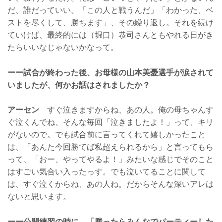
だ、誰だっていい。「この人と戦うんだ」「わかった、ベ
ストを尽くして、勝ちます」、その繰り返し。それを続け
ていけば、最終的には（堀口）恭司さんともやれる日がき
たらいいなじゃないかなって。
ーー試合が終わった後、お母様の山本美憂選手が涙されて
いましたが、何かお話はされましたか？
アーセン
すぐ泣きますからね、あの人。俺の母ちゃんす
ぐ泣くんでね、そんな毎回「泣きましたよ！」って、キリ
がないので。でも試合前に言ってくれて嬉しかったこと
は、「あんた今回勝てば私超えられるから」と言ってもら
って、「おー、やってやるよ！」みたいな感じでそのこと
はすごい気合い入ったっす。でも泣いてることに関して
は、すぐ泣くからね、あの人ね。だからそんな深いアレは
ないと思います。
ーー公開練習の時に、「勝ったらみんなでパーティーした