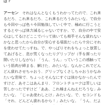
は？
アーセン
それはなんとなくもうわかってたので、これ来
るだろ、これ来るだろ、これ来るだろうみたいな。で自分
も今回やっぱ色々今回勉強していく中で、極めに行こうと
するとやっぱ体力減るじゃないですか。で、自分の中で安
心はしてるけどここでパって抜いても相手そんな疲れない
かなと思ったから自分が安心する場面だったら十分にそれ
を使わせてたっすね。で、やっぱりそれをちょっと放置し
てあげると、息が荒くなったりグリップが（手を握ったり
開いたりしながら）「うん、うん」っていうこの感触って
いう筋肉が締まる、解けた、みたいな。なんかこれでどん
どん疲れさせちゃおう、グリップなくさしちゃおうかなみ
たいな意味で、ちょっとそんなにすぐは抜かなかったんで
すけど、あそこはあんまり、フロントチョークは苦しいは
苦しかったですけど「ああ、これ極まんねえだろうな」み
たいな。「じゃあ使わしとけ」みたいな。で、セコンドも
「それ、どんどん疲れるから！」みたいな。「うん、だよ