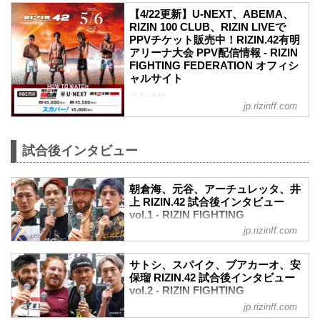
≫ 試合結果詳細
【4/22更新】U-NEXT、ABEMA、
第12試合／井上直樹 vs. フアン・アーチ
RIZIN 100 CLUB、RIZIN LIVEで
ュレッタ
PPVチケット販売中！RIZIN.42有明
RIZIN MMAルール：5分 3R（61.0kg）
アリーナ大会 PPV配信情報 - RIZIN
（LOSE）井上直樹 vs. フアン・アーチュ
FIGHTING FEDERATION オフィシ
レッタ（WIN）
ャルサイト
3R 判定 （0-3）
更新情報
≫ 試合結果詳細
jp.rizinff.com
5/2（火）更新
第11試合／ホベルト・サトシ・ソウザ
魔裟斗のゲスト解説が決定！
vs. スパイク・カーライル
魔裟斗氏のゲスト解説が決定！RIZIN.42
RIZI...
試合後インタビュー
有明アリーナ - RIZIN FIGHTING
FEDERATION オフィシャルサイト
5月6日（土）有明アリーナにて開催され
朝倉海、元谷、アーチュレッタ、井
るRIZIN.42のゲスト解説に「反逆のカリ
上 RIZIN.42 試合後インタビュー
スマ」魔裟斗氏が登場することが決定し
vol.1 - RIZIN FIGHTING
たぞ！
FEDERATION オフィシャルサイト
jp.rizinff.com
魔裟斗氏は第10試合のブアカーオ・バン
5月6日（土）に有明アリーナにて開催さ
チャメーク vs. 安保瑠輝也の試合を解説
れたRIZIN.42の出場選手たちの試合後イ
する。
サトシ、スパイク、ブアカーオ、安
ンタビューを公開！
2度対戦しているブアカーオの試合を、魔
保瑠 RIZIN.42 試合後インタビュー
朝倉海「最高の勝ち方ができたし、今日
裟斗氏はどのような視点で解説するの
vol.2 - RIZIN FIGHTING
は本当に楽しかった」
か？！魔裟斗氏がR...
FEDERATION オフィシャルサイト
jp.rizinff.com
朝倉海 試合後インタビュー / RIZIN.42