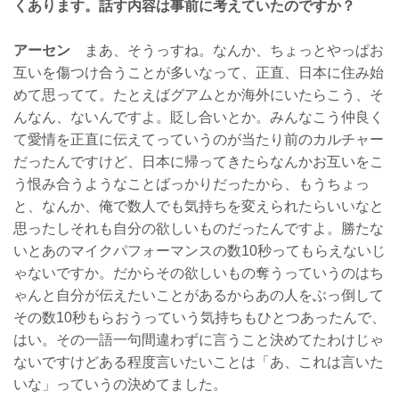
くあります。話す内容は事前に考えていたのですか？
アーセン
まあ、そうっすね。なんか、ちょっとやっぱお
互いを傷つけ合うことが多いなって、正直、日本に住み始
めて思ってて。たとえばグアムとか海外にいたらこう、そ
んなん、ないんですよ。貶し合いとか。みんなこう仲良く
て愛情を正直に伝えてっていうのが当たり前のカルチャー
だったんですけど、日本に帰ってきたらなんかお互いをこ
う恨み合うようなことばっかりだったから、もうちょっ
と、なんか、俺で数人でも気持ちを変えられたらいいなと
思ったしそれも自分の欲しいものだったんですよ。勝たな
いとあのマイクパフォーマンスの数10秒ってもらえないじ
ゃないですか。だからその欲しいもの奪うっていうのはち
ゃんと自分が伝えたいことがあるからあの人をぶっ倒して
その数10秒もらおうっていう気持ちもひとつあったんで、
はい。その一語一句間違わずに言うこと決めてたわけじゃ
ないですけどある程度言いたいことは「あ、これは言いた
いな」っていうの決めてました。