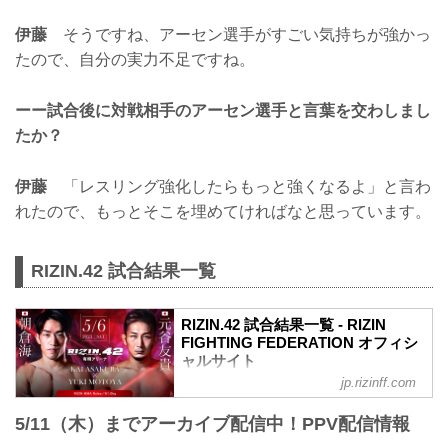
伊藤
そうですね、アーセン選手がすごい気持ちが強かっ
たので、自分の実力不足ですね。
ーー試合後に対戦相手のアーセン選手と言葉を交わしまし
たか？
伊藤
「レスリング強化したらもっと強くなるよ」と言わ
れたので、もっとそこを埋めてければなと思っています。
RIZIN.42 試合結果一覧
RIZIN.42 試合結果一覧 - RIZIN
FIGHTING FEDERATION オフィシ
ャルサイト
jp.rizinff.com
第13試合／朝倉海 vs. 元谷友貴
RIZIN MMAルール：5分 3R（61.0kg）
5/11（木）までアーカイブ配信中！PPV配信情報
（WIN）朝倉海 vs. 元谷友貴（LOSE）
3R 2分25秒 KO（スタンドでの膝打撃）