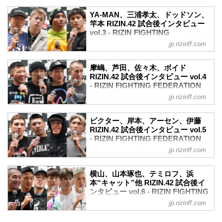
5月6日（土）に有明アリーナにて開催さ
youtu.be
れたRIZIN.42の出場選手たちの試合後イ
ーー試合後の率直な感想をお聞かせいた
YA-MAN、三浦孝太、ドッドソン、
ンタビューを公開！
竿本 RIZIN.42 試合後インタビュー
だけますか。
ホベルト・サトシ・ソウザ「勝ってるけ
vol.3 - RIZIN FIGHTING
海 めちゃくちゃ嬉しいですね、最高の勝
どまだ本当に100%は嬉しくないね」
FEDERATION オフィシャルサイト
ち方ができたし、1年5ヶ月ぶりの試合
jp.rizinff.com
ホベルト・サトシ・ソウザ 試合後インタ
で、ずっと怪我でできなかったので、今
5月6日（土）に有明アリーナにて開催さ
ビュー / RIZIN.42
日は本当に楽しかったです。
れたRIZIN.42の出場選手たちの試合後イ
youtu.be
摩嶋、芦田、佐々木、ボイド
ーーKO勝利でワーっと観客が沸いていた
ンタビューを公開！
RIZIN.42 試合後インタビュー vol.4
ーー試合後の率直な感想をお聞かせいた
声を久しぶりに聞いてどう思いました
YA-MAN「あ、これがMMAか」
- RIZIN FIGHTING FEDERATION
だけますか。
か？...
youtu.be
オフィシャルサイト
サトシ もちろん嬉しいね。勝ってるけ
jp.rizinff.com
ーー試合後の率直な感想をお聞かせいた
ど、まだまだね。まだまだ直すポイント
5月6日（土）に有明アリーナにて開催さ
だけますか。
とかミスがまだ多いから、なんか、勝っ
れたRIZIN.42の出場選手たちの試合後イ
YA-MAN 率直な感想。いやあ楽しかった
ビクター、岸本、アーセン、伊藤
てるけどまだ本当に100%は嬉しくない
ンタビューを公開！
RIZIN.42 試合後インタビュー vol.5
っすね。試合が。試合までも楽しかった
ね、本当に。
摩嶋一整「RIZINようやく1勝目なので、
- RIZIN FIGHTING FEDERATION
ですし。試合も、練習でやってきたこと
ーーサトシ選手は1R...
ホッとしています」
オフィシャルサイト
しかやってないんで。それが試合に出た
jp.rizinff.com
youtu.be
んで。「あ、これがMMAか」みたいな。
5月6日（土）に有明アリーナにて開催さ
ーー試合後の率直な感想をお聞かせいた
楽しかったですね。
れたRIZIN.42の出場選手たちの試合後イ
だけますか。
横山、山本琢也、テミロフ、浜
ーーMMAデビュー戦、大歓声の中TKOで
ンタビューを公開！
本“キャット”他 RIZIN.42 試合後イ
摩嶋 RIZINようやく1勝目なので、今ホッ
勝利しました。リングの中から見た風景
ビクター・コレスニック「アリガト！今
ンタビュー vol.6 - RIZIN FIGHTING
としています。
はい...
は感謝の気持ちだけです」
FEDERATION オフィシャルサイト
ーー摩嶋選手はおとなしい印象がありま
jp.rizinff.com
youtu.be
すが、今日の試合後は雄叫びが出まし
5月6日（土）に有明アリーナにて開催さ
ーー試合後の率直な感想をお聞かせいた
た。気持ちが昂りましたか。