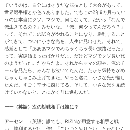
ていうのは、自分にはそうだな競技として大会があって、
世界選手権とか色々ありました。でもこの2年9カ月ってい
うのは本当にクソ。マジで。何もなくて。だから「なんで
俺生きてるの？」みたいな。「俺、何やってんだろう？」
って。それでこの試合がやれることになり、勝利すること
ができて、ついに小さな光を、人生に見出せた。それで、
感覚として「あああマジでめちゃくちゃ長い旅路だった」
って。実際始まったばかりだよ、だけどマジでクソ長い旅
のようだった。だからだよ。それからママの顔や、俺のチ
ームを見たら、みんなも泣いてたんだ、だから気持ちがめ
ちゃくちゃこみ上げてきた。やっと遂に、小さな光が差し
たんだ。すごく幸せに感じてる。そして、小さな光を見続
けていかないと。とにかく前に進むんだ。
ーー（英語）次の対戦相手は誰に？
アーセン
（英語）誰でも、RIZINが用意する相手と戦
い、勝利するだけ。俺は「こいつとやりたい」とかないん