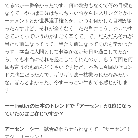
てるのが一番辛かったです、何の刺激もなくて何の目標も
なくて。やっぱ自分はちっちゃい頃からレスリングとかト
ーナメントとか世界選手権とか、いつも何かしら目標があ
ったんすけど、それが全くなく、ただ単にこう、ジムで生
きていくっていうのがすごく辛くて、で、だんだんそれが
当たり前になってって、当たり前になってくのも辛かった
っす。本当に人間として刺激がない毎日を過ごしてたか
ら、でも本当にそれを起こしてくれたのが、もう何回も何
回も言うのもめんどくさいですけど、本当に今回のセコン
ドの將生だったんで、ギリギリ皮一枚救われたなみたい
な。ほんとよかった、今すーっごい生きてる感じがしま
す。
ーーTwitterの日本のトレンドで「アーセン」が1位になっ
ていたのはご存じですか？
アーセン
やー、試合終わらせられなくて、”サーセン”！
マジ、サーセン！