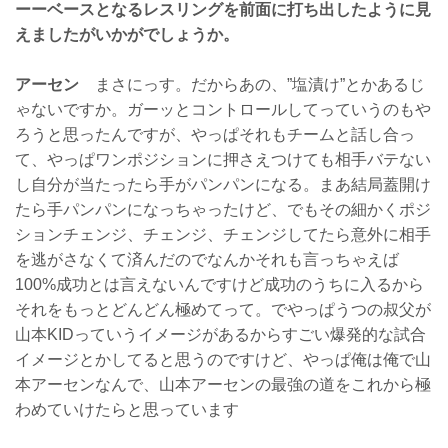
ーーベースとなるレスリングを前面に打ち出したように見
えましたがいかがでしょうか。
アーセン
まさにっす。だからあの、”塩漬け”とかあるじ
ゃないですか。ガーッとコントロールしてっていうのもや
ろうと思ったんですが、やっぱそれもチームと話し合っ
て、やっぱワンポジションに押さえつけても相手バテない
し自分が当たったら手がパンパンになる。まあ結局蓋開け
たら手パンパンになっちゃったけど、でもその細かくポジ
ションチェンジ、チェンジ、チェンジしてたら意外に相手
を逃がさなくて済んだのでなんかそれも言っちゃえば
100%成功とは言えないんですけど成功のうちに入るから
それをもっとどんどん極めてって。でやっぱうつの叔父が
山本KIDっていうイメージがあるからすごい爆発的な試合
イメージとかしてると思うのですけど、やっぱ俺は俺で山
本アーセンなんで、山本アーセンの最強の道をこれから極
わめていけたらと思っています