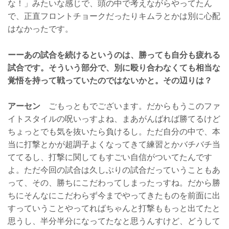
な！」みたいな感じで、頭の中で考えながらやってたん
で、正直フロントチョークだったりキムラとかは別に心配
はなかったです。
ーーあの試合を続けるというのは、勝っても自分も疲れる
試合です。そういう部分で、別に殴り合わなくても相当な
覚悟を持って戦っていたのではないかと。その辺りは？
アーセン
ごもっともでございます。だからもうこのファ
イトスタイルの呪いっすよね、まあがんばれば勝てるけど
ちょっとでも気を抜いたら負けるし。ただ自分の中で、本
当に打撃とかが超調子よくなってきて練習とかバチバチ当
ててるし、打撃に関してもすごい自信がついてたんです
よ。ただ今回の試合は久しぶりの試合だっていうこともあ
って、その、勝ちにこだわってしまったっすね。だから勝
ちにそんなにこだわらず今までやってきたものを前面に出
すっていうことやってればちゃんと打撃ももっと出てたと
思うし、半分半分になってたなと思うんすけど、どうして