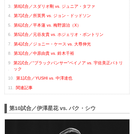
第8試合／スダリオ剛 vs. ジュニア・タファ
第7試合／所英男 vs. ジョン・ドッドソン
第6試合／平本蓮 vs. 梅野源治（X）
第5試合／元谷友貴 vs. ホジェリオ・ボントリン
第4試合／ジョニー・ケース vs. 大尊伸光
第3試合／中原由貴 vs. 鈴木千裕
第2試合／“ブラックパンサー”ベイノア vs. 宇佐美正パトリ
ック
第1試合／YUSHI vs. 中澤達也
関連記事
第10試合／伊澤星花 vs. パク・シウ