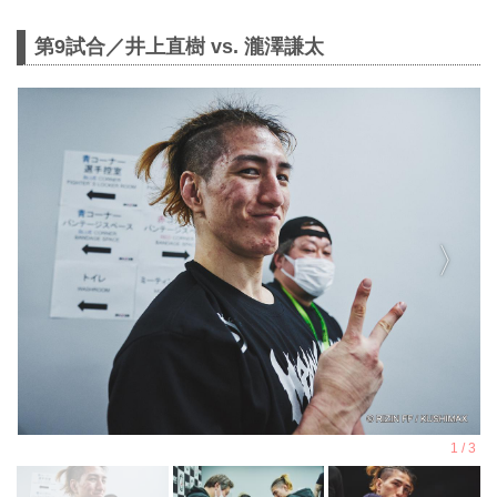
第9試合／井上直樹 vs. 瀧澤謙太