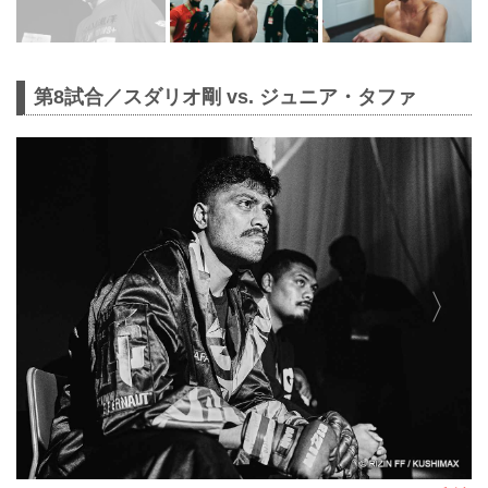
第8試合／スダリオ剛 vs. ジュニア・タファ