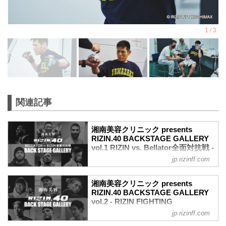
関連記事
湘南美容クリニック presents
RIZIN.40 BACKSTAGE GALLERY
vol.1 RIZIN vs. Bellator全面対抗戦 -
RIZIN FIGHTING FEDERATION オ
jp.rizinff.com
フィシャルサイト
戦いの裏側で選手が見せる真実の素顔を
湘南美容クリニック presents
収めた「BACKSTAGE GALLERY」
RIZIN.40 BACKSTAGE GALLERY
第1試合～第10試合までのvol.2はこち
vol.2 - RIZIN FIGHTING
ら！
FEDERATION オフィシャルサイト
jp.rizinff.com
第15試合／ホベルト・サトシ・ソウザ
戦いの裏側で選手が見せる真実の素顔を