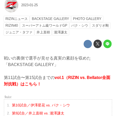
2023-01-25
RIZINニュース
BACKSTAGE GALLERY
PHOTO GALLERY
RIZIN40
スーパーアトム級ワールドGP
パク・シウ
スダリオ剛
ジュニア・タファ
井上直樹
瀧澤謙太
戦いの裏側で選手が見せる真実の素顔を収めた
「BACKSTAGE GALLERY」
第11試合〜第15試合までの
vol.1（RIZIN vs. Bellator全面
対抗戦）はこちら！
第10試合／伊澤星花 vs. パク・シウ
第9試合／井上直樹 vs. 瀧澤謙太