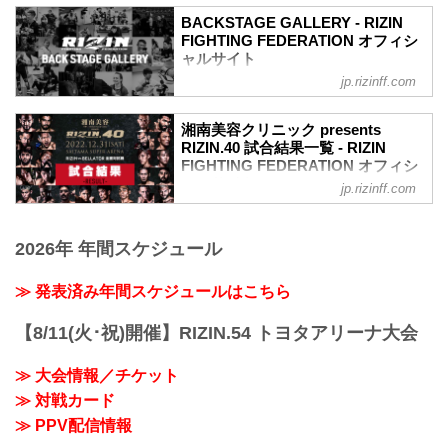
vs. AJ・マッキー
収めた「BACKSTAGE GALLERY」
AJ・マッキー7
BACKSTAGE GALLERY - RIZIN
第11試合〜第15試合までのvol.1（RIZIN
ホベルト・サトシ・ソウザ7
FIGHTING FEDERATION オフィシ
vs. Bellator全面対抗戦）はこちら！
ャルサイト
第14試合／クレベル・コイケ vs. パトリ
第10試合／伊澤星花 vs. パク・シウ
シオ・ピットブル
jp.rizinff.com
BACKSTAGE GALLERY の記事一覧 - 格
伊澤星花4
パトリシオ・ピットブル5
闘技イベント「RIZIN」（ライジン）と
パク・シウ3
クレベル・コイケ6
「RIZIN FIGHTING FEDERATION」（ラ
第9試合／井上直樹 vs. 瀧澤謙太
湘南美容クリニック presents
第13試合／扇久保博正 vs. 堀口恭司
イジン ファイティング フェデレーショ
RIZIN.40 試合結果一覧 - RIZIN
井上直樹3
堀口恭司6
ン）の情報・加盟団体について発信して
FIGHTING FEDERATION オフィシ
瀧澤謙太3
扇久保博正5
いきます。
ャルサイト
第8試合／スダリオ剛 vs. ジュニア・タフ
jp.rizinff.com
第12試合／キム・スーチョル vs. フア
ァ
第15試合／ホベルト・サトシ・ソウザ
ン・アーチュレッタ
ジュニア・タファ4
vs. AJ・マッキー
フアン・アーチュレ...
スダリオ剛4
2026年 年間スケジュール
RIZIN vs. Bellator全面対抗戦
第7試合／所英男 vs. ジョン・ドッドソン
RIZIN MMAルール：5分 3R（71.0kg）
ジョン・ドッドソン4
（LOSE）ホベルト・サトシ・ソウザ vs.
≫ 発表済み年間スケジュールはこちら
所英男3
AJ・マッキー（WIN）
第6試合／平本蓮 ...
3R 判定 （0-3）
【8/11(火･祝)開催】RIZIN.54 トヨタアリーナ大会
≫ 試合結果詳細
第14試合／クレベル・コイケ vs. パトリ
≫ 大会情報／チケット
シオ・ピットブル
≫ 対戦カード
RIZIN vs. Bellator全面対抗戦
RIZIN MMAルール：5分 3R（66.0kg）
≫ PPV配信情報
（LOSE）クレベル・コイケ vs. パトリシ