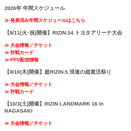
ジュニア・タファ4
vs. AJ・マッキー
フアン・アーチュレ...
スダリオ剛4
2026年 年間スケジュール
RIZIN vs. Bellator全面対抗戦
第7試合／所英男 vs. ジョン・ドッドソン
RIZIN MMAルール：5分 3R（71.0kg）
ジョン・ドッドソン4
（LOSE）ホベルト・サトシ・ソウザ vs.
≫ 発表済み年間スケジュールはこちら
所英男3
AJ・マッキー（WIN）
第6試合／平本蓮 ...
3R 判定 （0-3）
【8/11(火･祝)開催】RIZIN.54 トヨタアリーナ大会
≫ 試合結果詳細
第14試合／クレベル・コイケ vs. パトリ
≫ 大会情報／チケット
シオ・ピットブル
≫ 対戦カード
RIZIN vs. Bellator全面対抗戦
RIZIN MMAルール：5分 3R（66.0kg）
≫ PPV配信情報
（LOSE）クレベル・コイケ vs. パトリシ
オ・ピ...
【9/10(木)開催】超RIZIN.5 浪速の超復活祭り
≫ 大会情報／チケット
≫ 対戦カード
【10/3(土)開催】RIZIN LANDMARK 16 in
NAGASAKI
≫ 大会情報／チケット