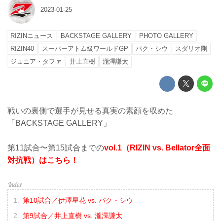
2023-01-25
RIZINニュース
BACKSTAGE GALLERY
PHOTO GALLERY
RIZIN40
スーパーアトム級ワールドGP
パク・シウ
スダリオ剛
ジュニア・タファ
井上直樹
瀧澤謙太
戦いの裏側で選手が見せる真実の素顔を収めた
「BACKSTAGE GALLERY」
第11試合〜第15試合までの
vol.1（RIZIN vs. Bellator全面
対抗戦）はこちら！
第10試合／伊澤星花 vs. パク・シウ
第9試合／井上直樹 vs. 瀧澤謙太