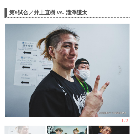
第9試合／井上直樹 vs. 瀧澤謙太