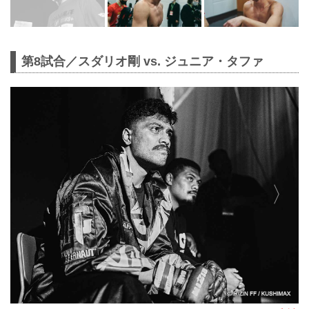
第8試合／スダリオ剛 vs. ジュニア・タファ