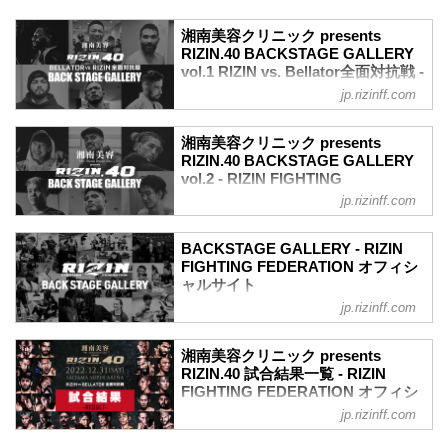
湘南美容クリニック presents
RIZIN.40 BACKSTAGE GALLERY
vol.1 RIZIN vs. Bellator全面対抗戦 -
RIZIN FIGHTING FEDERATION オ
jp.rizinff.com
フィシャルサイト
戦いの裏側で選手が見せる真実の素顔を
湘南美容クリニック presents
収めた「BACKSTAGE GALLERY」
RIZIN.40 BACKSTAGE GALLERY
第1試合～第10試合までのvol.2はこち
vol.2 - RIZIN FIGHTING
ら！
FEDERATION オフィシャルサイト
jp.rizinff.com
第15試合／ホベルト・サトシ・ソウザ
戦いの裏側で選手が見せる真実の素顔を
vs. AJ・マッキー
収めた「BACKSTAGE GALLERY」
AJ・マッキー7
BACKSTAGE GALLERY - RIZIN
第11試合〜第15試合までのvol.1（RIZIN
ホベルト・サトシ・ソウザ7
FIGHTING FEDERATION オフィシ
vs. Bellator全面対抗戦）はこちら！
ャルサイト
第14試合／クレベル・コイケ vs. パトリ
第10試合／伊澤星花 vs. パク・シウ
シオ・ピットブル
jp.rizinff.com
BACKSTAGE GALLERY の記事一覧 - 格
伊澤星花4
パトリシオ・ピットブル5
闘技イベント「RIZIN」（ライジン）と
パク・シウ3
クレベル・コイケ6
「RIZIN FIGHTING FEDERATION」（ラ
第9試合／井上直樹 vs. 瀧澤謙太
湘南美容クリニック presents
第13試合／扇久保博正 vs. 堀口恭司
イジン ファイティング フェデレーショ
RIZIN.40 試合結果一覧 - RIZIN
井上直樹3
堀口恭司6
ン）の情報・加盟団体について発信して
FIGHTING FEDERATION オフィシ
瀧澤謙太3
扇久保博正5
いきます。
ャルサイト
第8試合／スダリオ剛 vs. ジュニア・タフ
jp.rizinff.com
第12試合／キム・スーチョル vs. フア
ァ
第15試合／ホベルト・サトシ・ソウザ
ン・アーチュレッタ