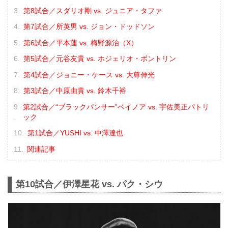
第8試合／スダリオ剛 vs. ジュニア・タファ
第7試合／所英男 vs. ジョン・ドッドソン
第6試合／平本蓮 vs. 梅野源治（X）
第5試合／元谷友貴 vs. ホジェリオ・ボントリン
第4試合／ジョニー・ケース vs. 大尊伸光
第3試合／中原由貴 vs. 鈴木千裕
第2試合／“ブラックパンサー”ベイノア vs. 宇佐美正パトリ
ック
第1試合／YUSHI vs. 中澤達也
関連記事
第10試合／伊澤星花 vs. パク・シウ