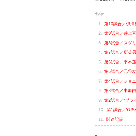
第10試合／伊澤星
第9試合／井上直樹
第8試合／スダリ
第7試合／所英男
第6試合／平本蓮 
第5試合／元谷友
第4試合／ジョニ
第3試合／中原由貴
第2試合／“ブラ
第1試合／YUSH
関連記事