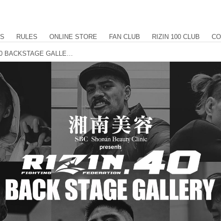
US
RULES
ONLINE STORE
FAN CLUB
RIZIN 100 CLUB
CO
湘南美容クリニック presents RIZIN.40 BACKSTAGE GALLERY vol.2