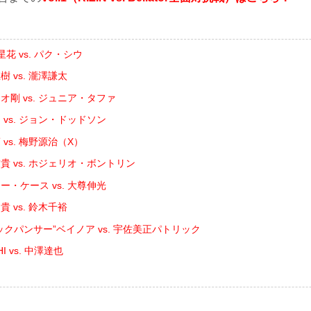
花 vs. パク・シウ
 vs. 瀧澤謙太
オ剛 vs. ジュニア・タファ
 vs. ジョン・ドッドソン
vs. 梅野源治（X）
貴 vs. ホジェリオ・ボントリン
ー・ケース vs. 大尊伸光
 vs. 鈴木千裕
ックパンサー”ベイノア vs. 宇佐美正パトリック
I vs. 中澤達也