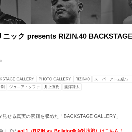
ク presents RIZIN.40 BACKSTAGE
5
KSTAGE GALLERY
PHOTO GALLERY
RIZIN40
スーパーアトム級ワー
オ剛
ジュニア・タファ
井上直樹
瀧澤謙太
見せる真実の素顔を収めた「BACKSTAGE GALLERY」
試合までの
vol.1（RIZIN vs. Bellator全面対抗戦）はこちら！