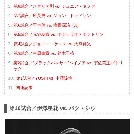
第8試合／スダリオ剛 vs. ジュニア・タファ
第7試合／所英男 vs. ジョン・ドッドソン
第6試合／平本蓮 vs. 梅野源治（X）
第5試合／元谷友貴 vs. ホジェリオ・ボントリン
第4試合／ジョニー・ケース vs. 大尊伸光
第3試合／中原由貴 vs. 鈴木千裕
第2試合／“ブラックパンサー”ベイノア vs. 宇佐美正パトリ
ック
第1試合／YUSHI vs. 中澤達也
関連記事
第10試合／伊澤星花 vs. パク・シウ