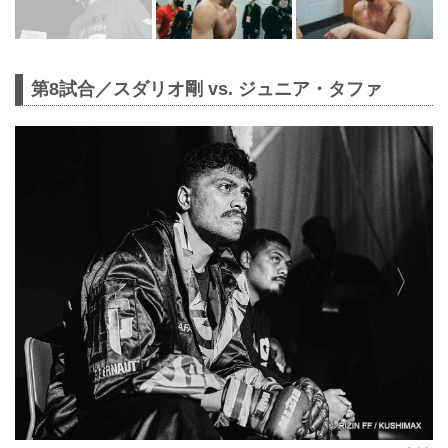
第8試合／スダリオ剛 vs. ジュニア・タファ