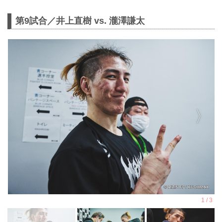
第9試合／井上直樹 vs. 瀧澤謙太