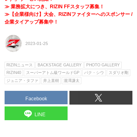
≫ 業務拡大につき、RIZIN FFスタッフ募集！
≫【企業様向け】大会、RIZINファイターへのスポンサー /
企業タイアップ募集中！
2023-01-25
RIZINニュース
BACKSTAGE GALLERY
PHOTO GALLERY
RIZIN40
スーパーアトム級ワールドGP
パク・シウ
スダリオ剛
ジュニア・タファ
井上直樹
瀧澤謙太
Facebook
LINE