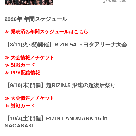
jp.rizinff.com
第12試合／キム・スーチョル vs. フア
ァ
第15試合／ホベルト・サトシ・ソウザ
ン・アーチュレッタ
ジュニア・タファ4
vs. AJ・マッキー
フアン・アーチュレ...
スダリオ剛4
2026年 年間スケジュール
RIZIN vs. Bellator全面対抗戦
第7試合／所英男 vs. ジョン・ドッドソン
RIZIN MMAルール：5分 3R（71.0kg）
ジョン・ドッドソン4
（LOSE）ホベルト・サトシ・ソウザ vs.
≫ 発表済み年間スケジュールはこちら
所英男3
AJ・マッキー（WIN）
第6試合／平本蓮 ...
3R 判定 （0-3）
【8/11(火･祝)開催】RIZIN.54 トヨタアリーナ大会
≫ 試合結果詳細
第14試合／クレベル・コイケ vs. パトリ
≫ 大会情報／チケット
シオ・ピットブル
≫ 対戦カード
RIZIN vs. Bellator全面対抗戦
RIZIN MMAルール：5分 3R（66.0kg）
≫ PPV配信情報
（LOSE）クレベル・コイケ vs. パトリシ
オ・ピ...
【9/10(木)開催】超RIZIN.5 浪速の超復活祭り
≫ 大会情報／チケット
≫ 対戦カード
【10/3(土)開催】RIZIN LANDMARK 16 in
NAGASAKI