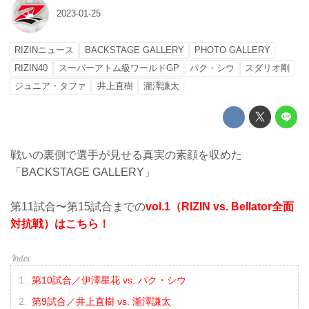
2023-01-25
RIZINニュース
BACKSTAGE GALLERY
PHOTO GALLERY
RIZIN40
スーパーアトム級ワールドGP
パク・シウ
スダリオ剛
ジュニア・タファ
井上直樹
瀧澤謙太
戦いの裏側で選手が見せる真実の素顔を収めた
「BACKSTAGE GALLERY」
第11試合〜第15試合までの
vol.1（RIZIN vs. Bellator全面
対抗戦）はこちら！
第10試合／伊澤星花 vs. パク・シウ
第9試合／井上直樹 vs. 瀧澤謙太