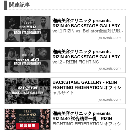
関連記事
湘南美容クリニック presents
RIZIN.40 BACKSTAGE GALLERY
vol.1 RIZIN vs. Bellator全面対抗戦 -
RIZIN FIGHTING FEDERATION オ
jp.rizinff.com
フィシャルサイト
戦いの裏側で選手が見せる真実の素顔を
湘南美容クリニック presents
収めた「BACKSTAGE GALLERY」
RIZIN.40 BACKSTAGE GALLERY
第1試合～第10試合までのvol.2はこち
vol.2 - RIZIN FIGHTING
ら！
FEDERATION オフィシャルサイト
jp.rizinff.com
第15試合／ホベルト・サトシ・ソウザ
戦いの裏側で選手が見せる真実の素顔を
vs. AJ・マッキー
収めた「BACKSTAGE GALLERY」
AJ・マッキー7
BACKSTAGE GALLERY - RIZIN
第11試合〜第15試合までのvol.1（RIZIN
ホベルト・サトシ・ソウザ7
FIGHTING FEDERATION オフィシ
vs. Bellator全面対抗戦）はこちら！
ャルサイト
第14試合／クレベル・コイケ vs. パトリ
第10試合／伊澤星花 vs. パク・シウ
シオ・ピットブル
jp.rizinff.com
BACKSTAGE GALLERY の記事一覧 - 格
伊澤星花4
パトリシオ・ピットブル5
闘技イベント「RIZIN」（ライジン）と
パク・シウ3
クレベル・コイケ6
「RIZIN FIGHTING FEDERATION」（ラ
第9試合／井上直樹 vs. 瀧澤謙太
湘南美容クリニック presents
第13試合／扇久保博正 vs. 堀口恭司
イジン ファイティング フェデレーショ
RIZIN.40 試合結果一覧 - RIZIN
井上直樹3
堀口恭司6
ン）の情報・加盟団体について発信して
FIGHTING FEDERATION オフィシ
瀧澤謙太3
扇久保博正5
いきます。
ャルサイト
第8試合／スダリオ剛 vs. ジュニア・タフ