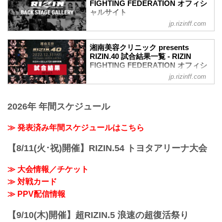
ホベルト・サトシ・ソウザ7
FIGHTING FEDERATION オフィシ
vs. Bellator全面対抗戦）はこちら！
ャルサイト
第14試合／クレベル・コイケ vs. パトリ
第10試合／伊澤星花 vs. パク・シウ
シオ・ピットブル
jp.rizinff.com
BACKSTAGE GALLERY の記事一覧 - 格
伊澤星花4
パトリシオ・ピットブル5
闘技イベント「RIZIN」（ライジン）と
パク・シウ3
クレベル・コイケ6
「RIZIN FIGHTING FEDERATION」（ラ
第9試合／井上直樹 vs. 瀧澤謙太
湘南美容クリニック presents
第13試合／扇久保博正 vs. 堀口恭司
イジン ファイティング フェデレーショ
RIZIN.40 試合結果一覧 - RIZIN
井上直樹3
堀口恭司6
ン）の情報・加盟団体について発信して
FIGHTING FEDERATION オフィシ
瀧澤謙太3
扇久保博正5
いきます。
ャルサイト
第8試合／スダリオ剛 vs. ジュニア・タフ
jp.rizinff.com
第12試合／キム・スーチョル vs. フア
ァ
第15試合／ホベルト・サトシ・ソウザ
ン・アーチュレッタ
ジュニア・タファ4
vs. AJ・マッキー
フアン・アーチュレ...
スダリオ剛4
2026年 年間スケジュール
RIZIN vs. Bellator全面対抗戦
第7試合／所英男 vs. ジョン・ドッドソン
RIZIN MMAルール：5分 3R（71.0kg）
ジョン・ドッドソン4
（LOSE）ホベルト・サトシ・ソウザ vs.
≫ 発表済み年間スケジュールはこちら
所英男3
AJ・マッキー（WIN）
第6試合／平本蓮 ...
3R 判定 （0-3）
【8/11(火･祝)開催】RIZIN.54 トヨタアリーナ大会
≫ 試合結果詳細
第14試合／クレベル・コイケ vs. パトリ
≫ 大会情報／チケット
シオ・ピットブル
≫ 対戦カード
RIZIN vs. Bellator全面対抗戦
RIZIN MMAルール：5分 3R（66.0kg）
≫ PPV配信情報
（LOSE）クレベル・コイケ vs. パトリシ
オ・ピ...
【9/10(木)開催】超RIZIN.5 浪速の超復活祭り