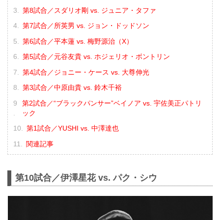
第8試合／スダリオ剛 vs. ジュニア・タファ
第7試合／所英男 vs. ジョン・ドッドソン
第6試合／平本蓮 vs. 梅野源治（X）
第5試合／元谷友貴 vs. ホジェリオ・ボントリン
第4試合／ジョニー・ケース vs. 大尊伸光
第3試合／中原由貴 vs. 鈴木千裕
第2試合／“ブラックパンサー”ベイノア vs. 宇佐美正パトリ
ック
第1試合／YUSHI vs. 中澤達也
関連記事
第10試合／伊澤星花 vs. パク・シウ