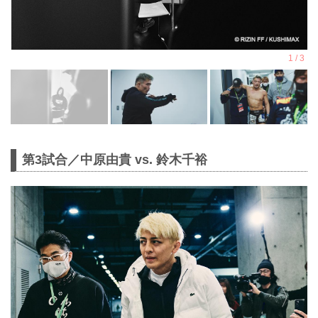
第3試合／中原由貴 vs. 鈴木千裕