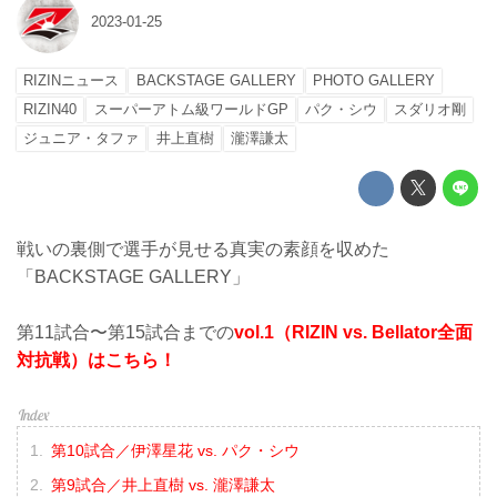
2023-01-25
RIZINニュース
BACKSTAGE GALLERY
PHOTO GALLERY
RIZIN40
スーパーアトム級ワールドGP
パク・シウ
スダリオ剛
ジュニア・タファ
井上直樹
瀧澤謙太
戦いの裏側で選手が見せる真実の素顔を収めた
「BACKSTAGE GALLERY」
第11試合〜第15試合までの
vol.1（RIZIN vs. Bellator全面
対抗戦）はこちら！
第10試合／伊澤星花 vs. パク・シウ
第9試合／井上直樹 vs. 瀧澤謙太