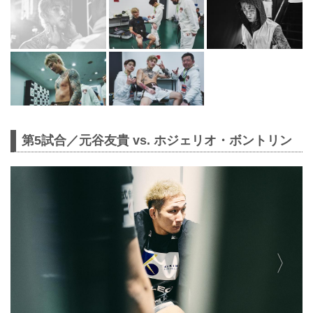
第5試合／元谷友貴 vs. ホジェリオ・ボントリン