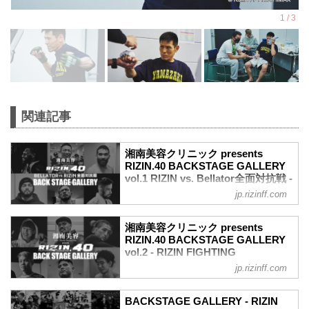
関連記事
湘南美容クリニック presents
RIZIN.40 BACKSTAGE GALLERY
vol.1 RIZIN vs. Bellator全面対抗戦 -
RIZIN FIGHTING FEDERATION オ
jp.rizinff.com
フィシャルサイト
戦いの裏側で選手が見せる真実の素顔を
湘南美容クリニック presents
収めた「BACKSTAGE GALLERY」
RIZIN.40 BACKSTAGE GALLERY
第1試合～第10試合までのvol.2はこち
vol.2 - RIZIN FIGHTING
ら！
FEDERATION オフィシャルサイト
jp.rizinff.com
第15試合／ホベルト・サトシ・ソウザ
戦いの裏側で選手が見せる真実の素顔を
vs. AJ・マッキー
収めた「BACKSTAGE GALLERY」
AJ・マッキー7
BACKSTAGE GALLERY - RIZIN
第11試合〜第15試合までのvol.1（RIZIN