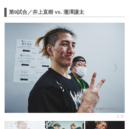
第9試合／井上直樹 vs. 瀧澤謙太