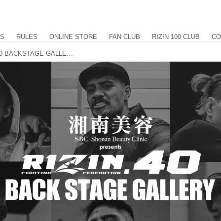
US
RULES
ONLINE STORE
FAN CLUB
RIZIN 100 CLUB
CO
湘南美容クリニック presents RIZIN.40 BACKSTAGE GALLERY vol.2