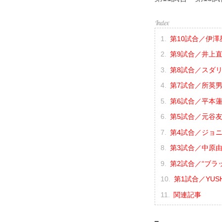
第10試合／伊澤星
第9試合／井上直樹
第8試合／スダリ
第7試合／所英男
第6試合／平本蓮 
第5試合／元谷友
第4試合／ジョニ
第3試合／中原由貴
第2試合／“ブラ
第1試合／YUSH
関連記事