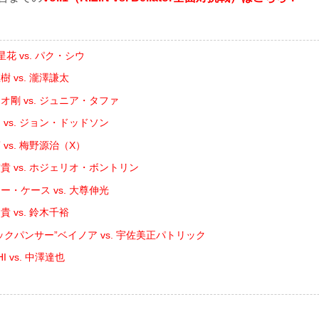
花 vs. パク・シウ
 vs. 瀧澤謙太
オ剛 vs. ジュニア・タファ
 vs. ジョン・ドッドソン
vs. 梅野源治（X）
貴 vs. ホジェリオ・ボントリン
ー・ケース vs. 大尊伸光
 vs. 鈴木千裕
ックパンサー”ベイノア vs. 宇佐美正パトリック
I vs. 中澤達也