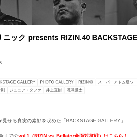
ク presents RIZIN.40 BACKSTAGE
5
KSTAGE GALLERY
PHOTO GALLERY
RIZIN40
スーパーアトム級ワー
オ剛
ジュニア・タファ
井上直樹
瀧澤謙太
見せる真実の素顔を収めた「BACKSTAGE GALLERY」
試合までの
vol.1（RIZIN vs. Bellator全面対抗戦）はこちら！