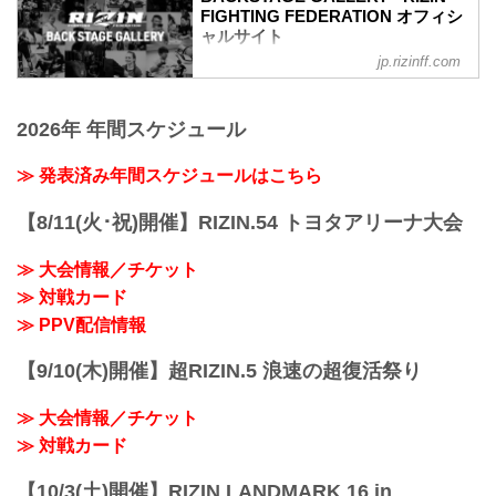
RIZIN MMAルール：5分 3R（66.0kg）
FIGHTING FEDERATION オフィシ
（LOSE）牛久絢太郎 vs. クレベル・コイ
ャルサイト
ケ（WIN）
jp.rizinff.com
BACKSTAGE GALLERY の記事一覧 - 格
2R 1分29秒 SUB（タップアウト：三角絞
闘技イベント「RIZIN」（ライジン）と
め）
「RIZIN FIGHTING FEDERATION」（ラ
≫ 試合結果詳細
2026年 年間スケジュール
イジン ファイティング フェデレーショ
第11試合 ／スダリオ剛 vs. ヤノス・チュ
ン）の情報・加盟団体について発信して
ーカス
いきます。
≫ 発表済み年間スケジュールはこちら
RIZIN MMAルール：5分 3R（120.0kg）
（WIN）スダリオ剛 vs. ヤノス・チュー
カス（LOSE）
【8/11(火･祝)開催】RIZIN.54 トヨタアリーナ大会
2R 0分30秒 TKO（レフェリーストップ：
グラウンドで...
≫ 大会情報／チケット
≫ 対戦カード
≫ PPV配信情報
【9/10(木)開催】超RIZIN.5 浪速の超復活祭り
≫ 大会情報／チケット
≫ 対戦カード
【10/3(土)開催】RIZIN LANDMARK 16 in