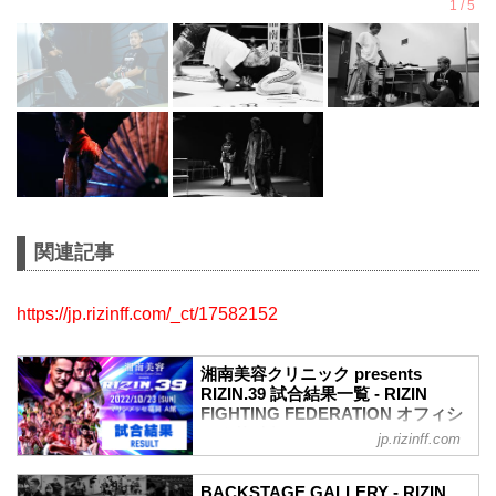
関連記事
https://jp.rizinff.com/_ct/17582152
湘南美容クリニック presents
RIZIN.39 試合結果一覧 - RIZIN
FIGHTING FEDERATION オフィシ
ャルサイト
jp.rizinff.com
第12試合 フェザー級タイトルマッチ／牛
久絢太郎 vs. クレベル・コイケ
BACKSTAGE GALLERY - RIZIN