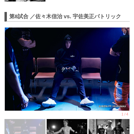
第8試合 ／佐々木信治 vs. 宇佐美正パトリック