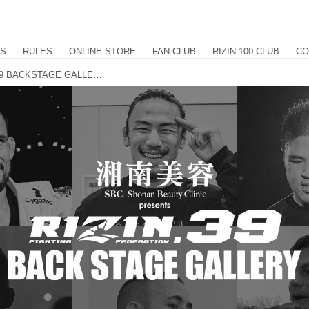
US
RULES
ONLINE STORE
FAN CLUB
RIZIN 100 CLUB
CO
湘南美容クリニック presents RIZIN.39 BACKSTAGE GALLERY vol.1