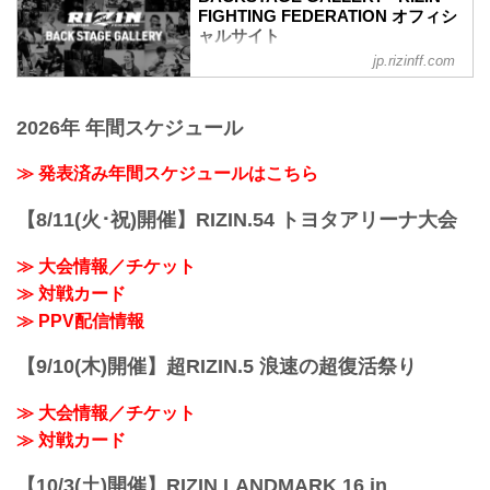
RIZIN MMAルール：5分 3R（66.0kg）
FIGHTING FEDERATION オフィシ
（LOSE）牛久絢太郎 vs. クレベル・コイ
ャルサイト
ケ（WIN）
jp.rizinff.com
BACKSTAGE GALLERY の記事一覧 - 格
2R 1分29秒 SUB（タップアウト：三角絞
闘技イベント「RIZIN」（ライジン）と
め）
「RIZIN FIGHTING FEDERATION」（ラ
≫ 試合結果詳細
2026年 年間スケジュール
イジン ファイティング フェデレーショ
第11試合 ／スダリオ剛 vs. ヤノス・チュ
ン）の情報・加盟団体について発信して
ーカス
いきます。
≫ 発表済み年間スケジュールはこちら
RIZIN MMAルール：5分 3R（120.0kg）
（WIN）スダリオ剛 vs. ヤノス・チュー
カス（LOSE）
【8/11(火･祝)開催】RIZIN.54 トヨタアリーナ大会
2R 0分30秒 TKO（レフェリーストップ：
グラウンドで...
≫ 大会情報／チケット
≫ 対戦カード
≫ PPV配信情報
【9/10(木)開催】超RIZIN.5 浪速の超復活祭り
≫ 大会情報／チケット
≫ 対戦カード
【10/3(土)開催】RIZIN LANDMARK 16 in