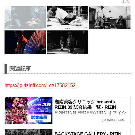
関連記事
https://jp.rizinff.com/_ct/17582152
湘南美容クリニック presents
RIZIN.39 試合結果一覧 - RIZIN
FIGHTING FEDERATION オフィシ
ャルサイト
jp.rizinff.com
第12試合 フェザー級タイトルマッチ／牛
久絢太郎 vs. クレベル・コイケ
BACKSTAGE GALLERY - RIZIN