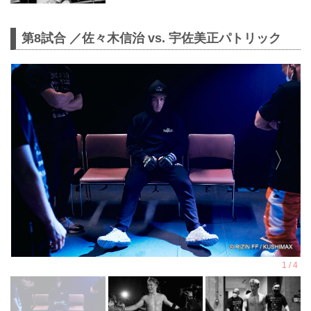
第8試合 ／佐々木信治 vs. 宇佐美正パトリック