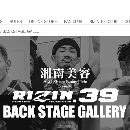
US
RULES
ONLINE STORE
FAN CLUB
RIZIN 100 CLUB
CO
湘南美容クリニック presents RIZIN.39 BACKSTAGE GALLERY vol.2