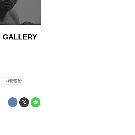
 GALLERY
キ
梅野源治