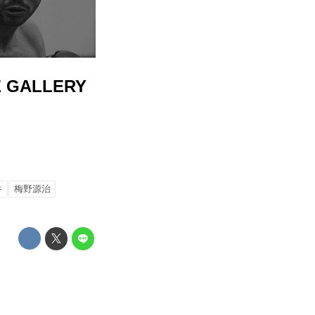
 GALLERY
キ
梅野源治