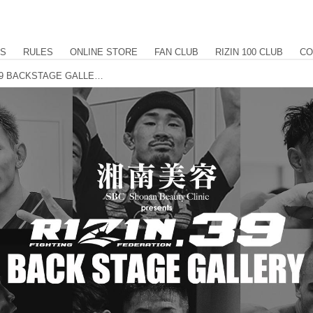
US
RULES
ONLINE STORE
FAN CLUB
RIZIN 100 CLUB
CO
湘南美容クリニック presents RIZIN.39 BACKSTAGE GALLERY vol.2