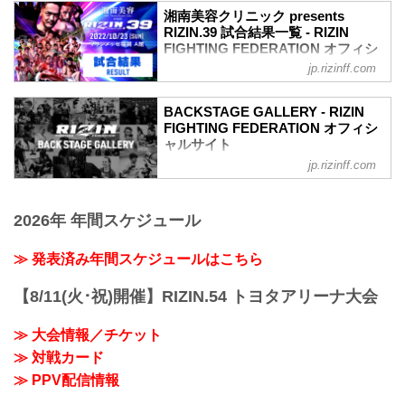
湘南美容クリニック presents
RIZIN.39 試合結果一覧 - RIZIN
FIGHTING FEDERATION オフィシ
ャルサイト
jp.rizinff.com
第12試合 フェザー級タイトルマッチ／牛
久絢太郎 vs. クレベル・コイケ
BACKSTAGE GALLERY - RIZIN
RIZIN MMAルール：5分 3R（66.0kg）
FIGHTING FEDERATION オフィシ
（LOSE）牛久絢太郎 vs. クレベル・コイ
ャルサイト
ケ（WIN）
jp.rizinff.com
BACKSTAGE GALLERY の記事一覧 - 格
2R 1分29秒 SUB（タップアウト：三角絞
闘技イベント「RIZIN」（ライジン）と
め）
「RIZIN FIGHTING FEDERATION」（ラ
≫ 試合結果詳細
2026年 年間スケジュール
イジン ファイティング フェデレーショ
第11試合 ／スダリオ剛 vs. ヤノス・チュ
ン）の情報・加盟団体について発信して
ーカス
いきます。
≫ 発表済み年間スケジュールはこちら
RIZIN MMAルール：5分 3R（120.0kg）
（WIN）スダリオ剛 vs. ヤノス・チュー
カス（LOSE）
【8/11(火･祝)開催】RIZIN.54 トヨタアリーナ大会
2R 0分30秒 TKO（レフェリーストップ：
グラウンドで...
≫ 大会情報／チケット
≫ 対戦カード
≫ PPV配信情報