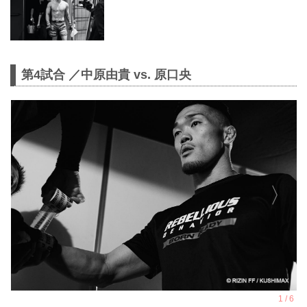
第4試合 ／中原由貴 vs. 原口央