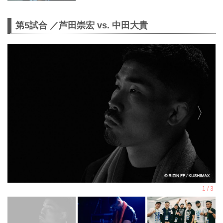
第5試合 ／芦田崇宏 vs. 中田大貴