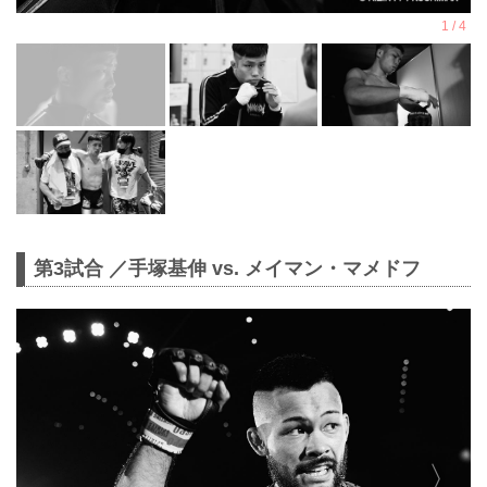
第3試合 ／手塚基伸 vs. メイマン・マメドフ