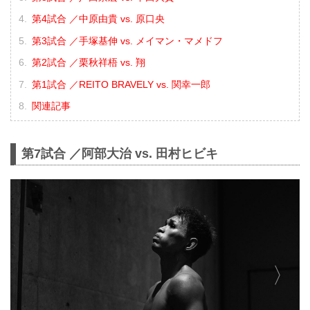
第4試合 ／中原由貴 vs. 原口央
第3試合 ／手塚基伸 vs. メイマン・マメドフ
第2試合 ／栗秋祥梧 vs. 翔
第1試合 ／REITO BRAVELY vs. 関幸一郎
関連記事
第7試合 ／阿部大治 vs. 田村ヒビキ