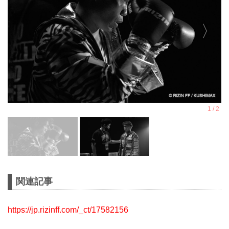
関連記事
https://jp.rizinff.com/_ct/17582156