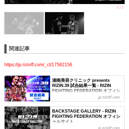
関連記事
https://jp.rizinff.com/_ct/17582156
湘南美容クリニック presents
RIZIN.39 試合結果一覧 - RIZIN
FIGHTING FEDERATION オフィシ
ャルサイト
jp.rizinff.com
第12試合 フェザー級タイトルマッチ／牛
久絢太郎 vs. クレベル・コイケ
BACKSTAGE GALLERY - RIZIN
RIZIN MMAルール：5分 3R（66.0kg）
FIGHTING FEDERATION オフィシ
（LOSE）牛久絢太郎 vs. クレベル・コイ
ャルサイト
ケ（WIN）
jp.rizinff.com
BACKSTAGE GALLERY の記事一覧 - 格