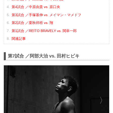
第4試合 ／中原由貴 vs. 原口央
第3試合 ／手塚基伸 vs. メイマン・マメドフ
第2試合 ／栗秋祥梧 vs. 翔
第1試合 ／REITO BRAVELY vs. 関幸一郎
関連記事
第7試合 ／阿部大治 vs. 田村ヒビキ