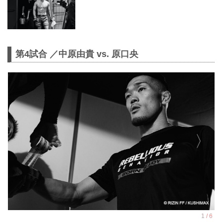
第4試合 ／中原由貴 vs. 原口央