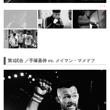
第3試合 ／手塚基伸 vs. メイマン・マメドフ