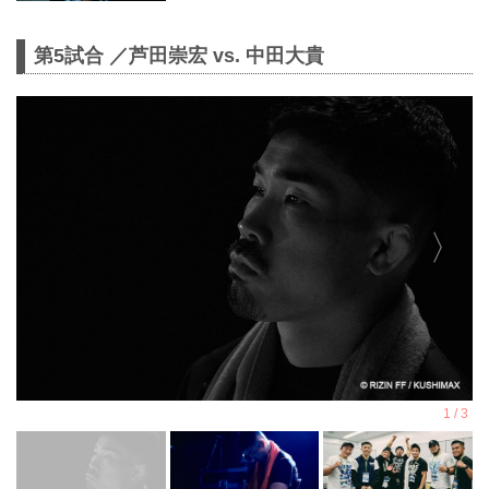
第5試合 ／芦田崇宏 vs. 中田大貴