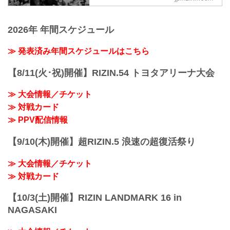
2R 1分29秒 SUB（タップアウト：三角絞
闘技イベント「RIZIN」（ライジン）と
め）
「RIZIN FIGHTING FEDERATION」（ラ
≫ 試合結果詳細
2026年 年間スケジュール
イジン ファイティング フェデレーショ
第11試合 ／スダリオ剛 vs. ヤノス・チュ
ン）の情報・加盟団体について発信して
ーカス
いきます。
≫ 発表済み年間スケジュールはこちら
RIZIN MMAルール：5分 3R（120.0kg）
（WIN）スダリオ剛 vs. ヤノス・チュー
カス（LOSE）
【8/11(火･祝)開催】RIZIN.54 トヨタアリーナ大会
2R 0分30秒 TKO（レフェリーストップ：
グラウンドで...
≫ 大会情報／チケット
≫ 対戦カード
≫ PPV配信情報
【9/10(木)開催】超RIZIN.5 浪速の超復活祭り
≫ 大会情報／チケット
≫ 対戦カード
【10/3(土)開催】RIZIN LANDMARK 16 in
NAGASAKI