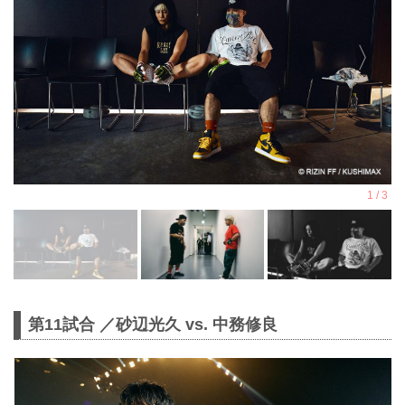
第11試合 ／砂辺光久 vs. 中務修良