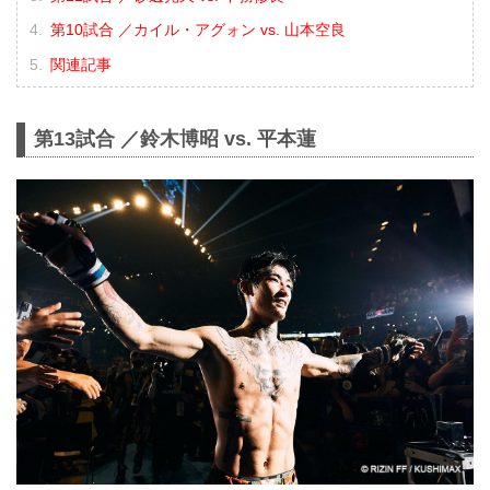
第10試合 ／カイル・アグォン vs. 山本空良
関連記事
第13試合 ／鈴木博昭 vs. 平本蓮