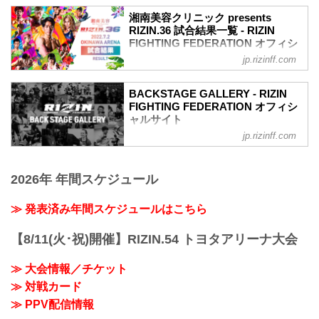
収めた「BACKSTAGE GALLERY」
湘南美容クリニック presents
第10試合〜第13試合までのvol.1はこちら
RIZIN.36 試合結果一覧 - RIZIN
第9試合 ／昇侍 vs. ヤン・ジヨン
FIGHTING FEDERATION オフィシ
ヤン・ジヨン4
ャルサイト
jp.rizinff.com
昇侍3
第13試合 ／鈴木博昭 vs. 平本蓮
第8試合 ／渡慶次幸平 vs. 岸本篤史
RIZIN MMAルール：5分 3R（66.0kg）
岸本篤史3
BACKSTAGE GALLERY - RIZIN
（LOSE）鈴木博昭 vs. 平本蓮（WIN）
FIGHTING FEDERATION オフィシ
渡慶次幸平3
3R 判定 （1-2）
ャルサイト
第7試合 ／大雅 vs. 新田宗一朗
≫ 試合結果詳細
大雅2
jp.rizinff.com
BACKSTAGE GALLERY の記事一覧 - 格
第12試合 ／山本美憂 vs. 大島沙緒里
新田宗一朗3
闘技イベント「RIZIN」（ライジン）と
RIZIN MMAルール：5分 3R（49.0kg）
第6試合 ／藤田大和 vs. 曹竜也
「RIZIN FIGHTING FEDERATION」（ラ
（LOSE）山本美憂 vs. 大島沙緒里
藤田大和3
2026年 年間スケジュール
イジン ファイティング フェデレーショ
（WIN）
曹竜也3
ン）の情報・加盟団体について発信して
3R 判定 （1-2）
第5試合 ／村元友太郎 vs. BJ
いきます。
≫ 発表済み年間スケジュールはこちら
≫ 試合結果詳細
村元友太郎3
第11試合 ／砂辺光久 vs. 中務修良
BJ2
RIZIN MMAルール：5分 3R（54.0kg）
【8/11(火･祝)開催】RIZIN.54 トヨタアリーナ大会
第4試合 ／伊藤裕樹 vs. 宮城友一
（LOSE）砂辺光久 ...
伊藤裕樹3
≫ 大会情報／チケット
...
≫ 対戦カード
≫ PPV配信情報