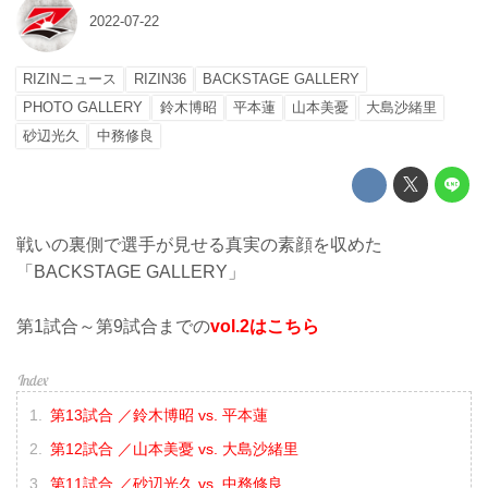
2022-07-22
RIZINニュース
RIZIN36
BACKSTAGE GALLERY
PHOTO GALLERY
鈴木博昭
平本蓮
山本美憂
大島沙緒里
砂辺光久
中務修良
戦いの裏側で選手が見せる真実の素顔を収めた
「BACKSTAGE GALLERY」
第1試合～第9試合までの
vol.2はこちら
第13試合 ／鈴木博昭 vs. 平本蓮
第12試合 ／山本美憂 vs. 大島沙緒里
第11試合 ／砂辺光久 vs. 中務修良