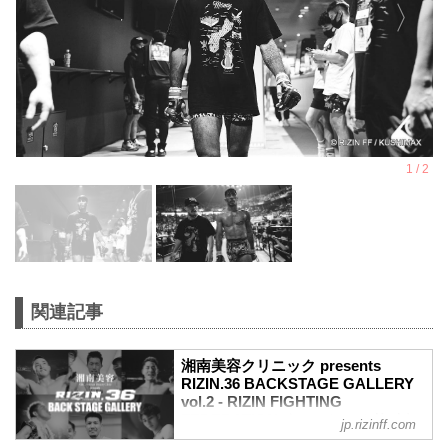
関連記事
湘南美容クリニック presents
RIZIN.36 BACKSTAGE GALLERY
vol.2 - RIZIN FIGHTING
FEDERATION オフィシャルサイト
jp.rizinff.com
戦いの裏側で選手が見せる真実の素顔を