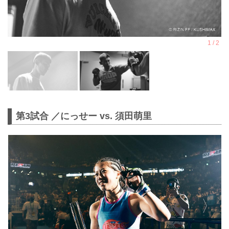
第3試合 ／にっせー vs. 須田萌里