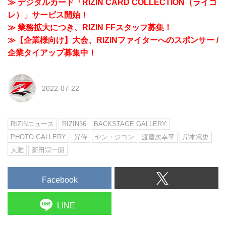
≫ デジタルカード「RIZIN CARD COLLECTION（ライコ
レ）」サービス開始！
≫ 業務拡大につき、RIZIN FFスタッフ募集！
≫【企業様向け】大会、RIZINファイターへのスポンサー /
企業タイアップ募集中！
2022-07-22
RIZINニュース
RIZIN36
BACKSTAGE GALLERY
PHOTO GALLERY
昇侍
ヤン・ジヨン
渡慶次幸平
岸本篤史
大雅
新田宗一朗
Facebook
LINE