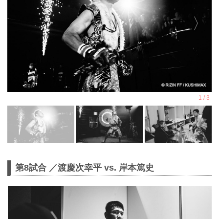
第8試合 ／渡慶次幸平 vs. 岸本篤史