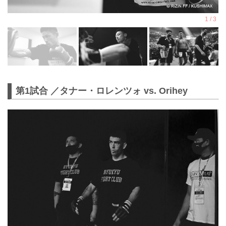
第1試合 ／タナー・ロレンツォ vs. Orihey