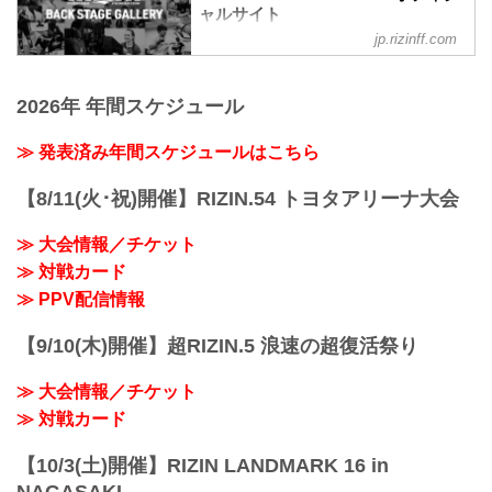
3R 判定 （1-2）
ャルサイト
第11試合 ／砂辺光久 vs. 中務修良
≫ 試合結果詳細
中務修良3
jp.rizinff.com
BACKSTAGE GALLERY の記事一覧 - 格
第12試合 ／山本美憂 vs. 大島沙緒里
砂辺光久3
闘技イベント「RIZIN」（ライジン）と
RIZIN MMAルール：5分 3R（49.0kg）
第10試合 ／カイル・アグォン vs. 山本空
「RIZIN FIGHTING FEDERATION」（ラ
（LOSE）山本美憂 vs. 大島沙緒里
良
2026年 年間スケジュール
イジン ファイティング フェデレーショ
（WIN）
山本空良3
ン）の情報・加盟団体について発信して
3R 判定 （1-2）
カイル・アグォン2
いきます。
≫ 発表済み年間スケジュールはこちら
≫ 試合結果詳細
関連記事
第11試合 ／砂辺光久 vs. 中務修良
湘南美容クリニック presents RIZIN.36
RIZIN MMAルール：5分 3R（54.0kg）
【8/11(火･祝)開催】RIZIN.54 トヨタアリーナ大会
BACKSTAGE G...
（LOSE）砂辺光久 ...
≫ 大会情報／チケット
≫ 対戦カード
≫ PPV配信情報
【9/10(木)開催】超RIZIN.5 浪速の超復活祭り
≫ 大会情報／チケット
≫ 対戦カード
【10/3(土)開催】RIZIN LANDMARK 16 in