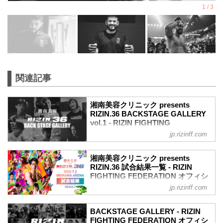
関連記事
湘南美容クリニック presents
RIZIN.36 BACKSTAGE GALLERY
vol.1 - RIZIN FIGHTING
FEDERATION オフィシャルサイト
jp.rizinff.com
戦いの裏側で選手が見せる真実の素顔を
収めた「BACKSTAGE GALLERY」
湘南美容クリニック presents
第1試合～第9試合までのvol.2はこちら
RIZIN.36 試合結果一覧 - RIZIN
第13試合 ／鈴木博昭 vs. 平本蓮
FIGHTING FEDERATION オフィシ
平本蓮4
ャルサイト
jp.rizinff.com
鈴木博昭4
第13試合 ／鈴木博昭 vs. 平本蓮
第12試合 ／山本美憂 vs. 大島沙緒里
RIZIN MMAルール：5分 3R（66.0kg）
大島沙緒里4
BACKSTAGE GALLERY - RIZIN
（LOSE）鈴木博昭 vs. 平本蓮（WIN）
FIGHTING FEDERATION オフィシ
山本美憂3