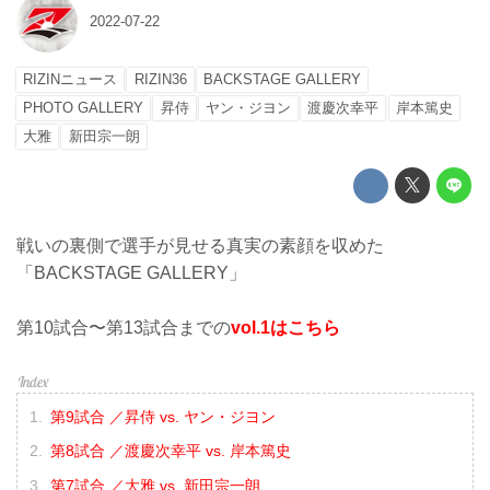
2022-07-22
RIZINニュース
RIZIN36
BACKSTAGE GALLERY
PHOTO GALLERY
昇侍
ヤン・ジヨン
渡慶次幸平
岸本篤史
大雅
新田宗一朗
戦いの裏側で選手が見せる真実の素顔を収めた
「BACKSTAGE GALLERY」
第10試合〜第13試合までの
vol.1はこちら
第9試合 ／昇侍 vs. ヤン・ジヨン
第8試合 ／渡慶次幸平 vs. 岸本篤史
第7試合 ／大雅 vs. 新田宗一朗