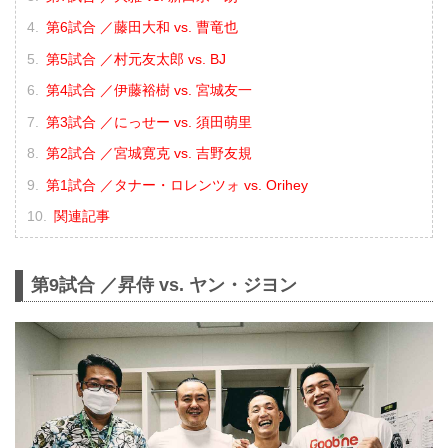
第6試合 ／藤田大和 vs. 曹竜也
第5試合 ／村元友太郎 vs. BJ
第4試合 ／伊藤裕樹 vs. 宮城友一
第3試合 ／にっせー vs. 須田萌里
第2試合 ／宮城寛克 vs. 吉野友規
第1試合 ／タナー・ロレンツォ vs. Orihey
関連記事
第9試合 ／昇侍 vs. ヤン・ジヨン