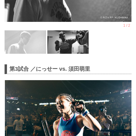
第3試合 ／にっせー vs. 須田萌里