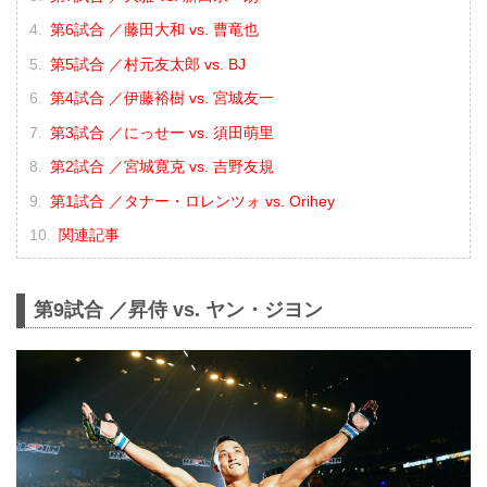
第6試合 ／藤田大和 vs. 曹竜也
第5試合 ／村元友太郎 vs. BJ
第4試合 ／伊藤裕樹 vs. 宮城友一
第3試合 ／にっせー vs. 須田萌里
第2試合 ／宮城寛克 vs. 吉野友規
第1試合 ／タナー・ロレンツォ vs. Orihey
関連記事
第9試合 ／昇侍 vs. ヤン・ジヨン