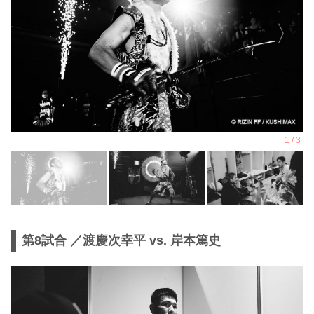
第8試合 ／渡慶次幸平 vs. 岸本篤史