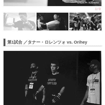
第1試合 ／タナー・ロレンツォ vs. Orihey