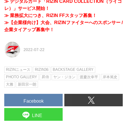
≫ デジタルカード「RIZIN CARD COLLECTION（ライコ
レ）」サービス開始！
≫ 業務拡大につき、RIZIN FFスタッフ募集！
≫【企業様向け】大会、RIZINファイターへのスポンサー /
企業タイアップ募集中！
2022-07-22
RIZINニュース
RIZIN36
BACKSTAGE GALLERY
PHOTO GALLERY
昇侍
ヤン・ジヨン
渡慶次幸平
岸本篤史
大雅
新田宗一朗
Facebook
LINE