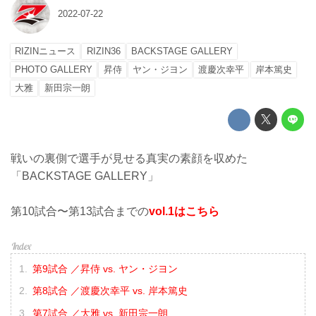
2022-07-22
RIZINニュース
RIZIN36
BACKSTAGE GALLERY
PHOTO GALLERY
昇侍
ヤン・ジヨン
渡慶次幸平
岸本篤史
大雅
新田宗一朗
戦いの裏側で選手が見せる真実の素顔を収めた
「BACKSTAGE GALLERY」
第10試合〜第13試合までの
vol.1はこちら
第9試合 ／昇侍 vs. ヤン・ジヨン
第8試合 ／渡慶次幸平 vs. 岸本篤史
第7試合 ／大雅 vs. 新田宗一朗