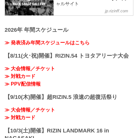
3R 判定 （1-2）
ャルサイト
第11試合 ／砂辺光久 vs. 中務修良
≫ 試合結果詳細
中務修良3
jp.rizinff.com
BACKSTAGE GALLERY の記事一覧 - 格
第12試合 ／山本美憂 vs. 大島沙緒里
砂辺光久3
闘技イベント「RIZIN」（ライジン）と
RIZIN MMAルール：5分 3R（49.0kg）
第10試合 ／カイル・アグォン vs. 山本空
「RIZIN FIGHTING FEDERATION」（ラ
（LOSE）山本美憂 vs. 大島沙緒里
良
2026年 年間スケジュール
イジン ファイティング フェデレーショ
（WIN）
山本空良3
ン）の情報・加盟団体について発信して
3R 判定 （1-2）
カイル・アグォン2
いきます。
≫ 発表済み年間スケジュールはこちら
≫ 試合結果詳細
関連記事
第11試合 ／砂辺光久 vs. 中務修良
湘南美容クリニック presents RIZIN.36
RIZIN MMAルール：5分 3R（54.0kg）
【8/11(火･祝)開催】RIZIN.54 トヨタアリーナ大会
BACKSTAGE G...
（LOSE）砂辺光久 ...
≫ 大会情報／チケット
≫ 対戦カード
≫ PPV配信情報
【9/10(木)開催】超RIZIN.5 浪速の超復活祭り
≫ 大会情報／チケット
≫ 対戦カード
【10/3(土)開催】RIZIN LANDMARK 16 in