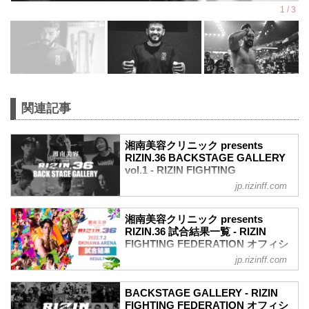
関連記事
湘南美容クリニック presents
RIZIN.36 BACKSTAGE GALLERY
vol.1 - RIZIN FIGHTING
FEDERATION オフィシャルサイト
jp.rizinff.com
戦いの裏側で選手が見せる真実の素顔を
収めた「BACKSTAGE GALLERY」
湘南美容クリニック presents
第1試合～第9試合までのvol.2はこちら
RIZIN.36 試合結果一覧 - RIZIN
第13試合 ／鈴木博昭 vs. 平本蓮
FIGHTING FEDERATION オフィシ
平本蓮4
ャルサイト
jp.rizinff.com
鈴木博昭4
第13試合 ／鈴木博昭 vs. 平本蓮
第12試合 ／山本美憂 vs. 大島沙緒里
RIZIN MMAルール：5分 3R（66.0kg）
大島沙緒里4
BACKSTAGE GALLERY - RIZIN
（LOSE）鈴木博昭 vs. 平本蓮（WIN）
FIGHTING FEDERATION オフィシ
山本美憂3