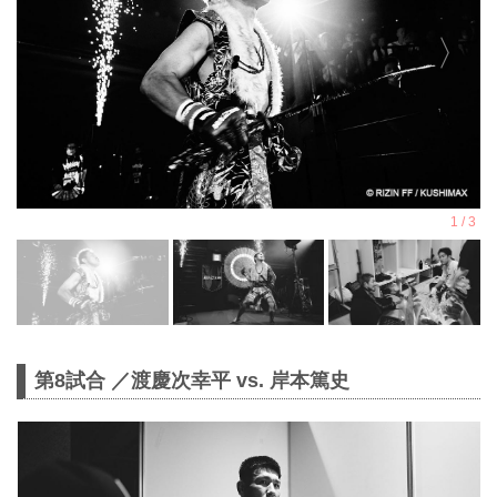
第8試合 ／渡慶次幸平 vs. 岸本篤史