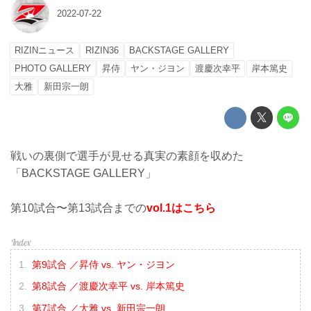
2022-07-22
RIZINニュース
RIZIN36
BACKSTAGE GALLERY
PHOTO GALLERY
昇侍
ヤン・ジヨン
渡慶次幸平
岸本篤史
大雅
新田宗一朗
戦いの裏側で選手が見せる真実の素顔を収めた
「BACKSTAGE GALLERY」
第10試合〜第13試合までの
vol.1はこちら
第9試合 ／昇侍 vs. ヤン・ジヨン
第8試合 ／渡慶次幸平 vs. 岸本篤史
第7試合 ／大雅 vs. 新田宗一朗