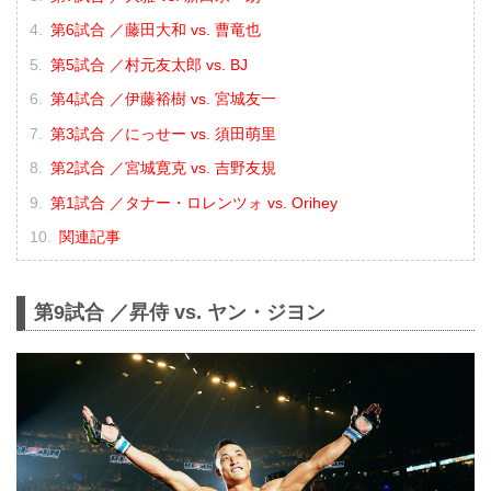
第6試合 ／藤田大和 vs. 曹竜也
第5試合 ／村元友太郎 vs. BJ
第4試合 ／伊藤裕樹 vs. 宮城友一
第3試合 ／にっせー vs. 須田萌里
第2試合 ／宮城寛克 vs. 吉野友規
第1試合 ／タナー・ロレンツォ vs. Orihey
関連記事
第9試合 ／昇侍 vs. ヤン・ジヨン