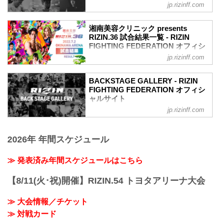
FEDERATION オフィシャルサイト
jp.rizinff.com
戦いの裏側で選手が見せる真実の素顔を
収めた「BACKSTAGE GALLERY」
湘南美容クリニック presents
第1試合～第9試合までのvol.2はこちら
RIZIN.36 試合結果一覧 - RIZIN
第13試合 ／鈴木博昭 vs. 平本蓮
FIGHTING FEDERATION オフィシ
平本蓮4
ャルサイト
jp.rizinff.com
鈴木博昭4
第13試合 ／鈴木博昭 vs. 平本蓮
第12試合 ／山本美憂 vs. 大島沙緒里
RIZIN MMAルール：5分 3R（66.0kg）
大島沙緒里4
BACKSTAGE GALLERY - RIZIN
（LOSE）鈴木博昭 vs. 平本蓮（WIN）
FIGHTING FEDERATION オフィシ
山本美憂3
3R 判定 （1-2）
ャルサイト
第11試合 ／砂辺光久 vs. 中務修良
≫ 試合結果詳細
中務修良3
jp.rizinff.com
BACKSTAGE GALLERY の記事一覧 - 格
第12試合 ／山本美憂 vs. 大島沙緒里
砂辺光久3
闘技イベント「RIZIN」（ライジン）と
RIZIN MMAルール：5分 3R（49.0kg）
第10試合 ／カイル・アグォン vs. 山本空
「RIZIN FIGHTING FEDERATION」（ラ
（LOSE）山本美憂 vs. 大島沙緒里
良
2026年 年間スケジュール
イジン ファイティング フェデレーショ
（WIN）
山本空良3
ン）の情報・加盟団体について発信して
3R 判定 （1-2）
カイル・アグォン2
いきます。
≫ 発表済み年間スケジュールはこちら
≫ 試合結果詳細
関連記事
第11試合 ／砂辺光久 vs. 中務修良
湘南美容クリニック presents RIZIN.36
RIZIN MMAルール：5分 3R（54.0kg）
【8/11(火･祝)開催】RIZIN.54 トヨタアリーナ大会
BACKSTAGE G...
（LOSE）砂辺光久 ...
≫ 大会情報／チケット
≫ 対戦カード