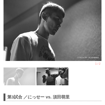
第3試合 ／にっせー vs. 須田萌里