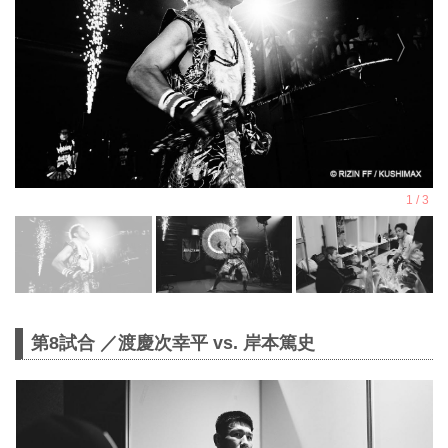
第8試合 ／渡慶次幸平 vs. 岸本篤史