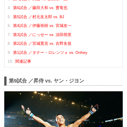
第6試合 ／藤田大和 vs. 曹竜也
第5試合 ／村元友太郎 vs. BJ
第4試合 ／伊藤裕樹 vs. 宮城友一
第3試合 ／にっせー vs. 須田萌里
第2試合 ／宮城寛克 vs. 吉野友規
第1試合 ／タナー・ロレンツォ vs. Orihey
関連記事
第9試合 ／昇侍 vs. ヤン・ジヨン