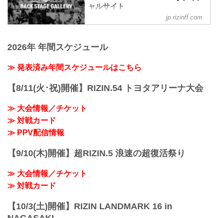
3R 判定 （1-2）
ャルサイト
第11試合 ／砂辺光久 vs. 中務修良
≫ 試合結果詳細
中務修良3
jp.rizinff.com
BACKSTAGE GALLERY の記事一覧 - 格
第12試合 ／山本美憂 vs. 大島沙緒里
砂辺光久3
闘技イベント「RIZIN」（ライジン）と
RIZIN MMAルール：5分 3R（49.0kg）
第10試合 ／カイル・アグォン vs. 山本空
「RIZIN FIGHTING FEDERATION」（ラ
（LOSE）山本美憂 vs. 大島沙緒里
良
2026年 年間スケジュール
イジン ファイティング フェデレーショ
（WIN）
山本空良3
ン）の情報・加盟団体について発信して
3R 判定 （1-2）
カイル・アグォン2
いきます。
≫ 発表済み年間スケジュールはこちら
≫ 試合結果詳細
関連記事
第11試合 ／砂辺光久 vs. 中務修良
湘南美容クリニック presents RIZIN.36
RIZIN MMAルール：5分 3R（54.0kg）
【8/11(火･祝)開催】RIZIN.54 トヨタアリーナ大会
BACKSTAGE G...
（LOSE）砂辺光久 ...
≫ 大会情報／チケット
≫ 対戦カード
≫ PPV配信情報
【9/10(木)開催】超RIZIN.5 浪速の超復活祭り
≫ 大会情報／チケット
≫ 対戦カード
【10/3(土)開催】RIZIN LANDMARK 16 in