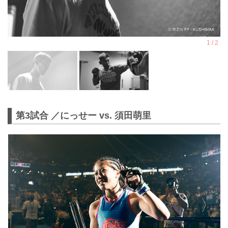
第3試合 ／にっせー vs. 須田萌里