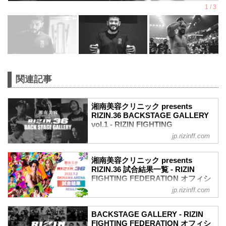
関連記事
湘南美容クリニック presents
RIZIN.36 BACKSTAGE GALLERY
vol.1 - RIZIN FIGHTING
FEDERATION オフィシャルサイト
jp.rizinff.com
戦いの裏側で選手が見せる真実の素顔を
収めた「BACKSTAGE GALLERY」
湘南美容クリニック presents
第1試合～第9試合までのvol.2はこちら
RIZIN.36 試合結果一覧 - RIZIN
第13試合 ／鈴木博昭 vs. 平本蓮
FIGHTING FEDERATION オフィシ
平本蓮4
ャルサイト
jp.rizinff.com
鈴木博昭4
第13試合 ／鈴木博昭 vs. 平本蓮
第12試合 ／山本美憂 vs. 大島沙緒里
RIZIN MMAルール：5分 3R（66.0kg）
大島沙緒里4
BACKSTAGE GALLERY - RIZIN
（LOSE）鈴木博昭 vs. 平本蓮（WIN）
FIGHTING FEDERATION オフィシ
山本美憂3