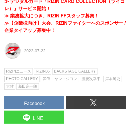
≫ デジタルカード「RIZIN CARD COLLECTION（ライコ
レ）」サービス開始！
≫ 業務拡大につき、RIZIN FFスタッフ募集！
≫【企業様向け】大会、RIZINファイターへのスポンサー /
企業タイアップ募集中！
2022-07-22
RIZINニュース
RIZIN36
BACKSTAGE GALLERY
PHOTO GALLERY
昇侍
ヤン・ジヨン
渡慶次幸平
岸本篤史
大雅
新田宗一朗
Facebook
LINE