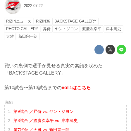
2022-07-22
RIZINニュース
RIZIN36
BACKSTAGE GALLERY
PHOTO GALLERY
昇侍
ヤン・ジヨン
渡慶次幸平
岸本篤史
大雅
新田宗一朗
戦いの裏側で選手が見せる真実の素顔を収めた
「BACKSTAGE GALLERY」
第10試合〜第13試合までの
vol.1はこちら
第9試合 ／昇侍 vs. ヤン・ジヨン
第8試合 ／渡慶次幸平 vs. 岸本篤史
第7試合 ／大雅 vs. 新田宗一朗