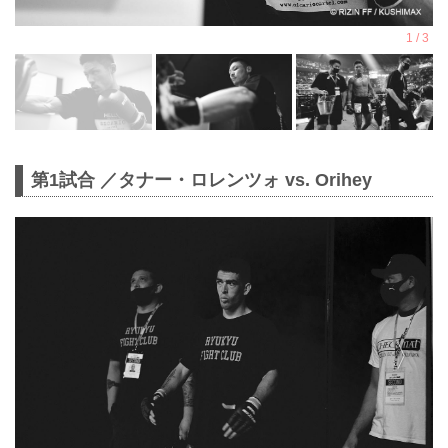
第1試合 ／タナー・ロレンツォ vs. Orihey