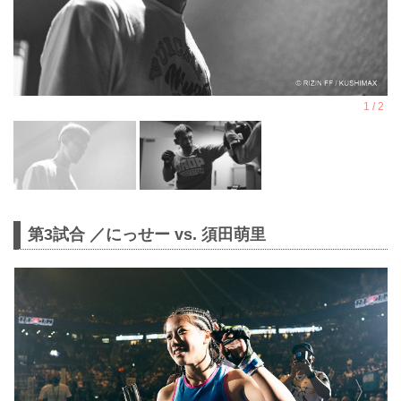
第3試合 ／にっせー vs. 須田萌里