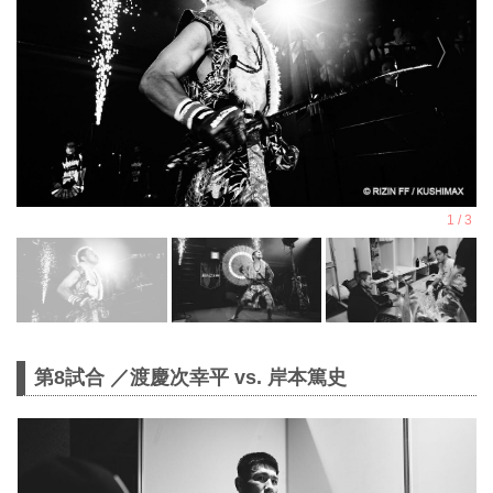
第8試合 ／渡慶次幸平 vs. 岸本篤史