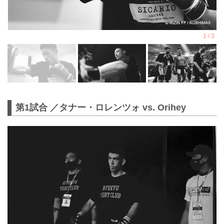
第1試合 ／タナー・ロレンツォ vs. Orihey