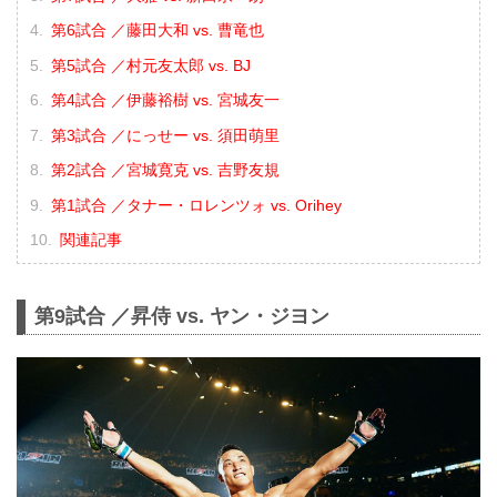
第6試合 ／藤田大和 vs. 曹竜也
第5試合 ／村元友太郎 vs. BJ
第4試合 ／伊藤裕樹 vs. 宮城友一
第3試合 ／にっせー vs. 須田萌里
第2試合 ／宮城寛克 vs. 吉野友規
第1試合 ／タナー・ロレンツォ vs. Orihey
関連記事
第9試合 ／昇侍 vs. ヤン・ジヨン