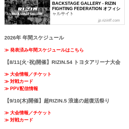
RIZIN MMAルール：5分 3R（66.0kg）
大島沙緒里4
BACKSTAGE GALLERY - RIZIN
（LOSE）鈴木博昭 vs. 平本蓮（WIN）
FIGHTING FEDERATION オフィシ
山本美憂3
3R 判定 （1-2）
ャルサイト
第11試合 ／砂辺光久 vs. 中務修良
≫ 試合結果詳細
中務修良3
jp.rizinff.com
BACKSTAGE GALLERY の記事一覧 - 格
第12試合 ／山本美憂 vs. 大島沙緒里
砂辺光久3
闘技イベント「RIZIN」（ライジン）と
RIZIN MMAルール：5分 3R（49.0kg）
第10試合 ／カイル・アグォン vs. 山本空
「RIZIN FIGHTING FEDERATION」（ラ
（LOSE）山本美憂 vs. 大島沙緒里
良
2026年 年間スケジュール
イジン ファイティング フェデレーショ
（WIN）
山本空良3
ン）の情報・加盟団体について発信して
3R 判定 （1-2）
カイル・アグォン2
いきます。
≫ 発表済み年間スケジュールはこちら
≫ 試合結果詳細
関連記事
第11試合 ／砂辺光久 vs. 中務修良
湘南美容クリニック presents RIZIN.36
RIZIN MMAルール：5分 3R（54.0kg）
【8/11(火･祝)開催】RIZIN.54 トヨタアリーナ大会
BACKSTAGE G...
（LOSE）砂辺光久 ...
≫ 大会情報／チケット
≫ 対戦カード
≫ PPV配信情報
【9/10(木)開催】超RIZIN.5 浪速の超復活祭り
≫ 大会情報／チケット
≫ 対戦カード