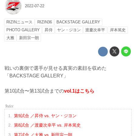
2022-07-22
RIZINニュース
RIZIN36
BACKSTAGE GALLERY
PHOTO GALLERY
昇侍
ヤン・ジヨン
渡慶次幸平
岸本篤史
大雅
新田宗一朗
戦いの裏側で選手が見せる真実の素顔を収めた
「BACKSTAGE GALLERY」
第10試合〜第13試合までの
vol.1はこちら
第9試合 ／昇侍 vs. ヤン・ジヨン
第8試合 ／渡慶次幸平 vs. 岸本篤史
第7試合 ／大雅 vs. 新田宗一朗