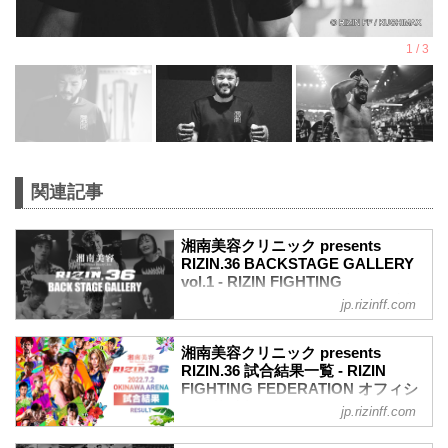
関連記事
湘南美容クリニック presents
RIZIN.36 BACKSTAGE GALLERY
vol.1 - RIZIN FIGHTING
FEDERATION オフィシャルサイト
jp.rizinff.com
戦いの裏側で選手が見せる真実の素顔を
収めた「BACKSTAGE GALLERY」
湘南美容クリニック presents
第1試合～第9試合までのvol.2はこちら
RIZIN.36 試合結果一覧 - RIZIN
第13試合 ／鈴木博昭 vs. 平本蓮
FIGHTING FEDERATION オフィシ
平本蓮4
ャルサイト
jp.rizinff.com
鈴木博昭4
第13試合 ／鈴木博昭 vs. 平本蓮
第12試合 ／山本美憂 vs. 大島沙緒里