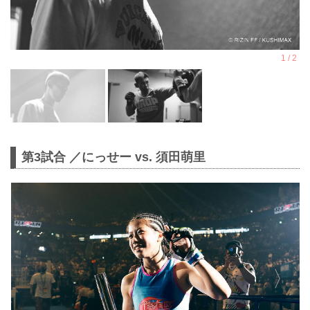
第3試合 ／にっせー vs. 須田萌里