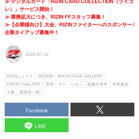
≫ デジタルカード「RIZIN CARD COLLECTION（ライコ
レ）」サービス開始！
≫ 業務拡大につき、RIZIN FFスタッフ募集！
≫【企業様向け】大会、RIZINファイターへのスポンサー /
企業タイアップ募集中！
2022-07-22
RIZINニュース
RIZIN36
BACKSTAGE GALLERY
PHOTO GALLERY
昇侍
ヤン・ジヨン
渡慶次幸平
岸本篤史
大雅
新田宗一朗
Facebook
LINE