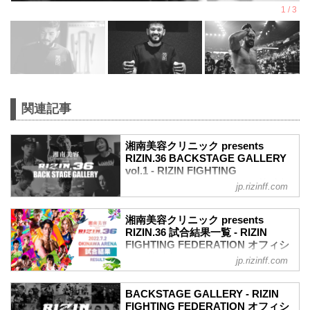
関連記事
湘南美容クリニック presents
RIZIN.36 BACKSTAGE GALLERY
vol.1 - RIZIN FIGHTING
FEDERATION オフィシャルサイト
jp.rizinff.com
戦いの裏側で選手が見せる真実の素顔を
収めた「BACKSTAGE GALLERY」
湘南美容クリニック presents
第1試合～第9試合までのvol.2はこちら
RIZIN.36 試合結果一覧 - RIZIN
第13試合 ／鈴木博昭 vs. 平本蓮
FIGHTING FEDERATION オフィシ
平本蓮4
ャルサイト
jp.rizinff.com
鈴木博昭4
第13試合 ／鈴木博昭 vs. 平本蓮
第12試合 ／山本美憂 vs. 大島沙緒里
RIZIN MMAルール：5分 3R（66.0kg）
大島沙緒里4
BACKSTAGE GALLERY - RIZIN
（LOSE）鈴木博昭 vs. 平本蓮（WIN）
FIGHTING FEDERATION オフィシ
山本美憂3