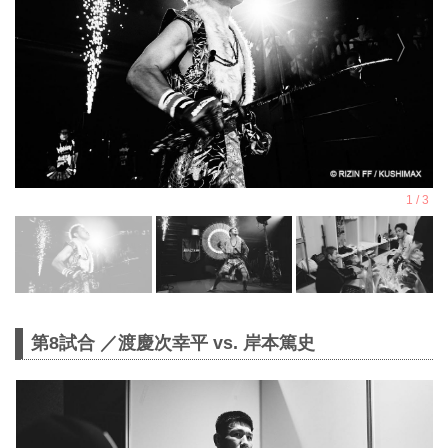
第8試合 ／渡慶次幸平 vs. 岸本篤史