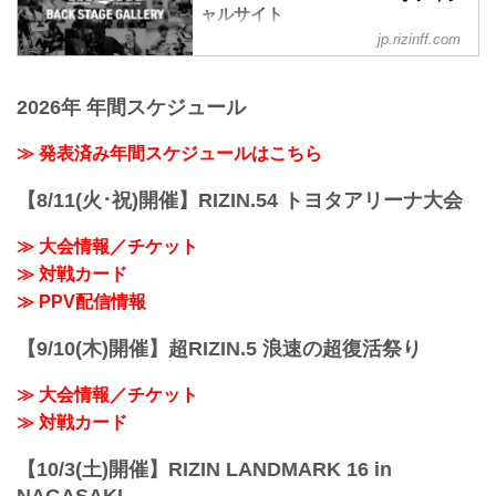
3R 判定 （1-2）
ャルサイト
第11試合 ／砂辺光久 vs. 中務修良
≫ 試合結果詳細
中務修良3
jp.rizinff.com
BACKSTAGE GALLERY の記事一覧 - 格
第12試合 ／山本美憂 vs. 大島沙緒里
砂辺光久3
闘技イベント「RIZIN」（ライジン）と
RIZIN MMAルール：5分 3R（49.0kg）
第10試合 ／カイル・アグォン vs. 山本空
「RIZIN FIGHTING FEDERATION」（ラ
（LOSE）山本美憂 vs. 大島沙緒里
良
2026年 年間スケジュール
イジン ファイティング フェデレーショ
（WIN）
山本空良3
ン）の情報・加盟団体について発信して
3R 判定 （1-2）
カイル・アグォン2
いきます。
≫ 発表済み年間スケジュールはこちら
≫ 試合結果詳細
関連記事
第11試合 ／砂辺光久 vs. 中務修良
湘南美容クリニック presents RIZIN.36
RIZIN MMAルール：5分 3R（54.0kg）
【8/11(火･祝)開催】RIZIN.54 トヨタアリーナ大会
BACKSTAGE G...
（LOSE）砂辺光久 ...
≫ 大会情報／チケット
≫ 対戦カード
≫ PPV配信情報
【9/10(木)開催】超RIZIN.5 浪速の超復活祭り
≫ 大会情報／チケット
≫ 対戦カード
【10/3(土)開催】RIZIN LANDMARK 16 in