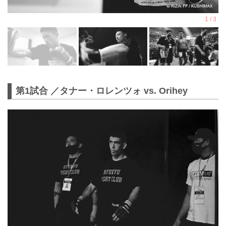
第1試合 ／タナー・ロレンツォ vs. Orihey