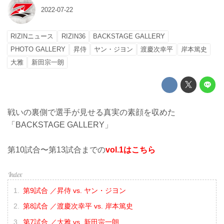
2022-07-22
RIZINニュース
RIZIN36
BACKSTAGE GALLERY
PHOTO GALLERY
昇侍
ヤン・ジヨン
渡慶次幸平
岸本篤史
大雅
新田宗一朗
戦いの裏側で選手が見せる真実の素顔を収めた
「BACKSTAGE GALLERY」
第10試合〜第13試合までの
vol.1はこちら
第9試合 ／昇侍 vs. ヤン・ジヨン
第8試合 ／渡慶次幸平 vs. 岸本篤史
第7試合 ／大雅 vs. 新田宗一朗