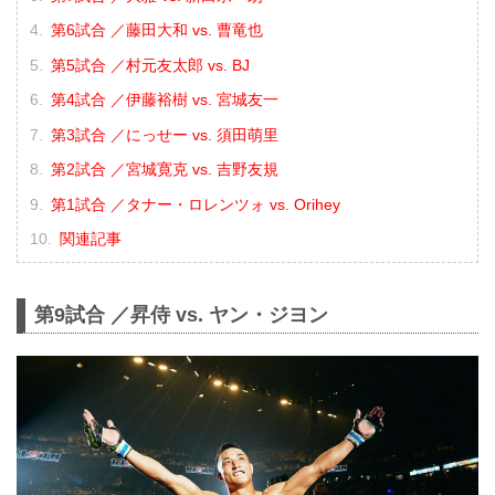
第6試合 ／藤田大和 vs. 曹竜也
第5試合 ／村元友太郎 vs. BJ
第4試合 ／伊藤裕樹 vs. 宮城友一
第3試合 ／にっせー vs. 須田萌里
第2試合 ／宮城寛克 vs. 吉野友規
第1試合 ／タナー・ロレンツォ vs. Orihey
関連記事
第9試合 ／昇侍 vs. ヤン・ジヨン