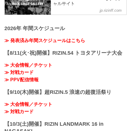
3R 判定 （1-2）
ャルサイト
第11試合 ／砂辺光久 vs. 中務修良
≫ 試合結果詳細
中務修良3
jp.rizinff.com
BACKSTAGE GALLERY の記事一覧 - 格
第12試合 ／山本美憂 vs. 大島沙緒里
砂辺光久3
闘技イベント「RIZIN」（ライジン）と
RIZIN MMAルール：5分 3R（49.0kg）
第10試合 ／カイル・アグォン vs. 山本空
「RIZIN FIGHTING FEDERATION」（ラ
（LOSE）山本美憂 vs. 大島沙緒里
良
2026年 年間スケジュール
イジン ファイティング フェデレーショ
（WIN）
山本空良3
ン）の情報・加盟団体について発信して
3R 判定 （1-2）
カイル・アグォン2
いきます。
≫ 発表済み年間スケジュールはこちら
≫ 試合結果詳細
関連記事
第11試合 ／砂辺光久 vs. 中務修良
湘南美容クリニック presents RIZIN.36
RIZIN MMAルール：5分 3R（54.0kg）
【8/11(火･祝)開催】RIZIN.54 トヨタアリーナ大会
BACKSTAGE G...
（LOSE）砂辺光久 ...
≫ 大会情報／チケット
≫ 対戦カード
≫ PPV配信情報
【9/10(木)開催】超RIZIN.5 浪速の超復活祭り
≫ 大会情報／チケット
≫ 対戦カード
【10/3(土)開催】RIZIN LANDMARK 16 in