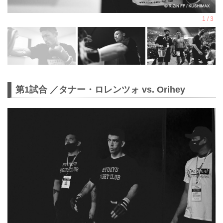
第1試合 ／タナー・ロレンツォ vs. Orihey