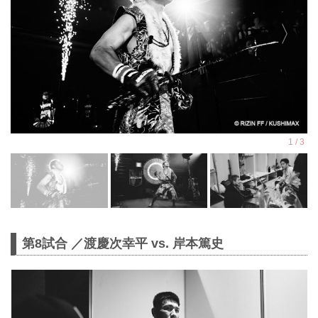
第8試合 ／渡慶次幸平 vs. 岸本篤史