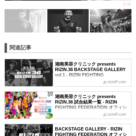
関連記事
湘南美容クリニック presents
RIZIN.36 BACKSTAGE GALLERY
vol.1 - RIZIN FIGHTING
FEDERATION オフィシャルサイト
jp.rizinff.com
戦いの裏側で選手が見せる真実の素顔を
収めた「BACKSTAGE GALLERY」
湘南美容クリニック presents
第1試合～第9試合までのvol.2はこちら
RIZIN.36 試合結果一覧 - RIZIN
第13試合 ／鈴木博昭 vs. 平本蓮
FIGHTING FEDERATION オフィシ
平本蓮4
ャルサイト
jp.rizinff.com
鈴木博昭4
第13試合 ／鈴木博昭 vs. 平本蓮
第12試合 ／山本美憂 vs. 大島沙緒里
RIZIN MMAルール：5分 3R（66.0kg）
大島沙緒里4
BACKSTAGE GALLERY - RIZIN
（LOSE）鈴木博昭 vs. 平本蓮（WIN）
FIGHTING FEDERATION オフィシ
山本美憂3