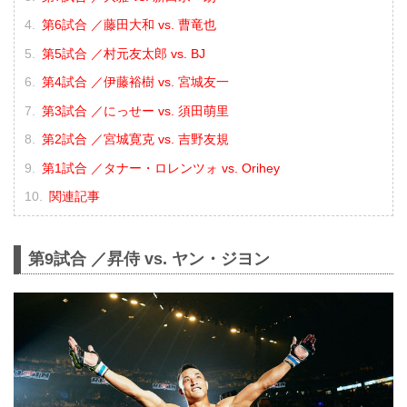
第6試合 ／藤田大和 vs. 曹竜也
第5試合 ／村元友太郎 vs. BJ
第4試合 ／伊藤裕樹 vs. 宮城友一
第3試合 ／にっせー vs. 須田萌里
第2試合 ／宮城寛克 vs. 吉野友規
第1試合 ／タナー・ロレンツォ vs. Orihey
関連記事
第9試合 ／昇侍 vs. ヤン・ジヨン