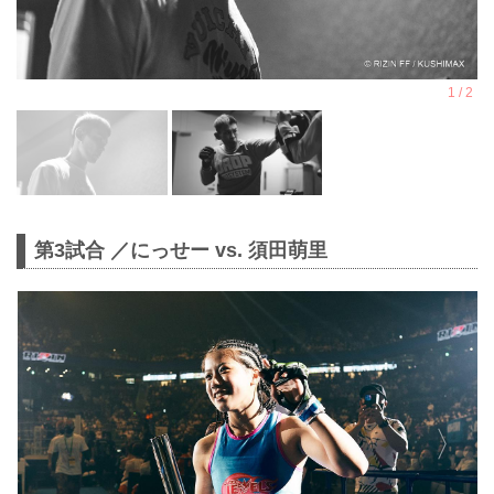
第3試合 ／にっせー vs. 須田萌里