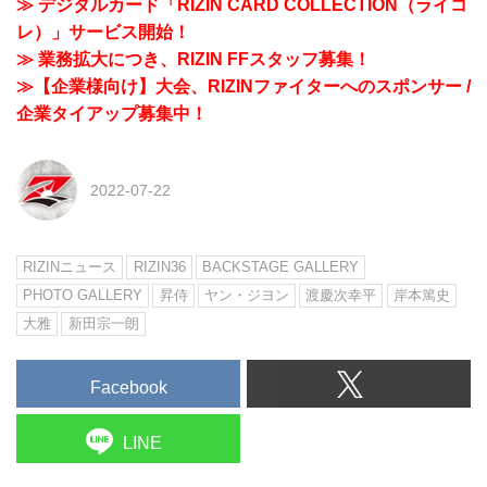
≫ デジタルカード「RIZIN CARD COLLECTION（ライコ
レ）」サービス開始！
≫ 業務拡大につき、RIZIN FFスタッフ募集！
≫【企業様向け】大会、RIZINファイターへのスポンサー /
企業タイアップ募集中！
2022-07-22
RIZINニュース
RIZIN36
BACKSTAGE GALLERY
PHOTO GALLERY
昇侍
ヤン・ジヨン
渡慶次幸平
岸本篤史
大雅
新田宗一朗
Facebook
LINE