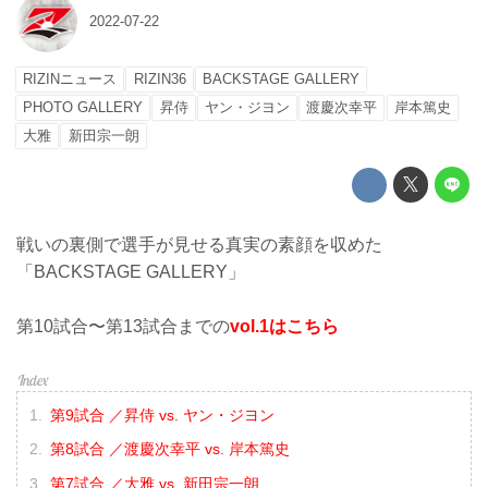
2022-07-22
RIZINニュース
RIZIN36
BACKSTAGE GALLERY
PHOTO GALLERY
昇侍
ヤン・ジヨン
渡慶次幸平
岸本篤史
大雅
新田宗一朗
戦いの裏側で選手が見せる真実の素顔を収めた
「BACKSTAGE GALLERY」
第10試合〜第13試合までの
vol.1はこちら
第9試合 ／昇侍 vs. ヤン・ジヨン
第8試合 ／渡慶次幸平 vs. 岸本篤史
第7試合 ／大雅 vs. 新田宗一朗