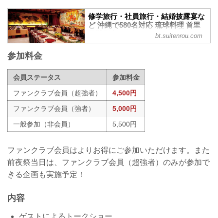
修学旅行・社員旅行・結婚披露宴な
ど 沖縄で580名対応 琉球料理 首里
天楼別邸
bt.suitenrou.com
沖縄最大級!580名席でご利用頂けます。
参加料金
修学旅行・社員旅行・結婚披露宴など団
体予約に首里天楼別邸を是非ご利用下さ
い。
会員ステータス
参加料金
ファンクラブ会員（超強者）
4,500円
ファンクラブ会員（強者）
5,000円
一般参加（非会員）
5,500円
ファンクラブ会員はよりお得にご参加いただけます。また
前夜祭当日は、ファンクラブ会員（超強者）のみが参加で
きる企画も実施予定！
内容
ゲストによるトークショー