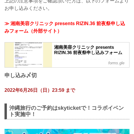
上記の注意事項をご確認頂いた方は、以下のフォームより
お申し込みください。
≫ 湘南美容クリニック presents RIZIN.36 前夜祭申し込
みフォーム（外部サイト）
湘南美容クリニック presents
RIZIN.36 前夜祭申し込みフォーム
7月1日（金）沖縄県糸満市の首里天楼別
forms.gle
邸にて、湘南美容クリニック presents
RIZIN.36の前夜祭を開催することが決
申し込み〆切
定！さらに、ファンクラブ会員（超強者/
強者）の中から抽選で30名様を公開計量
観覧へご招待！
2022年6月26日（日）23:59 まで
内容をご確認の上、以下のフォームより
お申し込みください。
【開催日時】
沖縄旅行のご予約はskyticketで！コラボイベン
2022年7月1日（金）19:00〜21:00（予
ト実施中！
定）
【開催場所】
首里天楼別邸