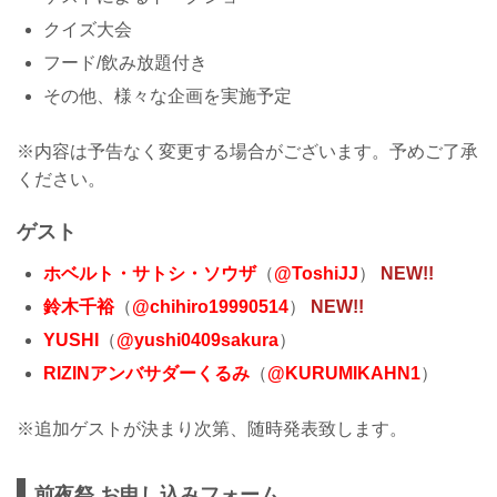
クイズ大会
フード/飲み放題付き
その他、様々な企画を実施予定
※内容は予告なく変更する場合がございます。予めご了承
ください。
ゲスト
ホベルト・サトシ・ソウザ
（
@ToshiJJ
）
NEW!!
鈴木千裕
（
@chihiro19990514
）
NEW!!
YUSHI
（
@yushi0409sakura
）
RIZINアンバサダーくるみ
（
@KURUMIKAHN1
）
※追加ゲストが決まり次第、随時発表致します。
前夜祭 お申し込みフォーム