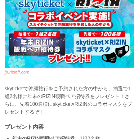
〒901-0305 沖縄県糸満市西崎町4-16-16
https://bt.suitenrou.com/
【参...
jp.rizinff.com
skyticketで沖縄旅行をご予約された方の中から、抽選で1
組2名様に年末のRIZIN観戦ペア招待券をプレゼント！さ
らに、先着100名様にskyticket×RIZINのコラボマスクをプ
レゼントするぞ！
プレゼント内容
年末のRIZIN観戦ペア招待券
…1組2名様