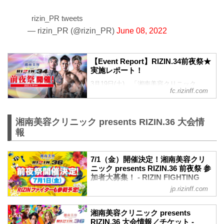
2days「SPASHAN presents
RIZIN.TRIGGER 3rd」及び「湘南美容ク
rizin_PR tweets
リニックpresents RIZIN.35」 その2大会
を目前に控えた4月15日(金)、東京都内に
— rizin_PR (@rizin_PR)
June 08, 2022
てファンクラブイベント「RIZIN
TRIGGER 3rd＆RIZIN.35 前夜祭」が開か
れました❗ 今回も大盛り上がりとなったイ
【Event Report】RIZIN.34前夜祭★
ベント模様を、レポートと動画でお届け
実施レポート！
いたします！是非ご覧ください★ ※当イ
3月19日(土)、「湘南美容クリニック
ベントは新型コロナウイルス感染防止対
fc.rizinff.com
presents RIZIN.34」の大会前夜、大阪府
策の取り組みを徹底し、参加者の方...
内にて、ファン交流イベント「RIZIN.34
前夜祭」が開催されました！ 会場にはた
湘南美容クリニック presents RIZIN.36 大会情
くさんの強者達にお越しいただき、RIZIN
現役ファイターや、RIZINガール、その他
報
豪華ゲストと共に大盛り上がり❗ その前夜
祭の模様をレポート形式でお届けいたし
7/1（金）開催決定！湘南美容クリ
ます！是非ご覧ください★ ※当イベント
ニック presents RIZIN.36 前夜祭 参
は新型コロナウイルス感染防止対策の取
加者大募集！ - RIZIN FIGHTING
り組みを徹底し、参加者の方々にご協
FEDERATION オフィシャルサイト
力・ご了承いただいたうえで開催してお
jp.rizinff.com
ります。 ...
7月1日（金）沖縄県糸満市の首里天楼別
邸にて、湘南美容クリニック presents
湘南美容クリニック presents
RIZIN.36の前夜祭を開催することが決
RIZIN.36 大会情報／チケット -