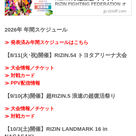
定！さらに、ファンクラブ会員（超強者/
RIZIN FIGHTING FEDERATION オ
強者）の中から抽選で30名様を公開計量
フィシャルサイト
jp.rizinff.com
観覧へご招待！
MOVIE
また前夜祭にはRIZINファイターやゲスト
【Trailer】湘南美容クリニック presents
も参加予定！（※参加するRIZINファイタ
2026年 年間スケジュール
RIZIN.36 in OKINAWA
ー・ゲストは決定次第、告知いたしま
youtu.be
す。）
大会概要
≫ 発表済み年間スケジュールはこちら
沖縄大会を現地で観戦する方、沖縄在住
名称
の方は是非この前夜祭に参加し、RIZINフ
湘南美容クリニック presents RIZIN.36
ァイター達とともに沖縄を満喫しよう！
【8/11(火･祝)開催】RIZIN.54 トヨタアリーナ大会
日時
湘南美容クリニック present...
2022年7月2日（土）12:30開場 / 14:00開
≫ 大会情報／チケット
始
≫ 対戦カード
終了予定時間
19:00〜20:00頃
≫ PPV配信情報
※試合内容、イベント進行によって終了
予定時間が前後することがありますので
【9/10(木)開催】超RIZIN.5 浪速の超復活祭り
ご了承ください。
会場
≫ 大会情報／チケット
沖縄アリーナ
那覇空港より 高速バス「沖縄南IC」下車
≫ 対戦カード
徒歩約7分
那覇バスターミナルより「...
【10/3(土)開催】RIZIN LANDMARK 16 in